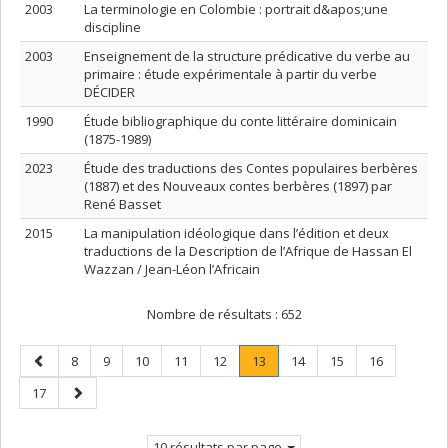
2003
La terminologie en Colombie : portrait d&apos;une
discipline
2003
Enseignement de la structure prédicative du verbe au
primaire : étude expérimentale à partir du verbe
DÉCIDER
1990
Étude bibliographique du conte littéraire dominicain
(1875-1989)
2023
Étude des traductions des Contes populaires berbères
(1887) et des Nouveaux contes berbères (1897) par
René Basset
2015
La manipulation idéologique dans l’édition et deux
traductions de la Description de l’Afrique de Hassan El
Wazzan / Jean-Léon l’Africain
Nombre de résultats :
652
Page
Page
Page
Page
Page
Page
Page
.
Page
Page
Page
8
9
10
11
12
13
14
15
16
précédente
Page
Page
Page
17
courante.
suivante
10 résultats par page