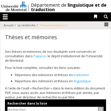
Passer
/
Département de
linguistique et de
au
traduction
contenu
Liens 
R
Menu
N
Accueil
La recherche
Thèses et mémoires
Thèses et mémoires
Des thèses et mémoires de nos étudiants sont conservés et
consultables dans
Papyrus
, le dépôt institutionnel de l'Université
de Montréal.
Pour la liste complète, consultez les liens suivants :
Répertoire des mémoires et thèses en
traduction
Répertoire des mémoires et thèses en
linguistique
À l'aide de l'outil « Rechercher » dans le menu édition du document
PDF, vous aurez accès aux mémoires et thèses par année, par
auteur, par directeur de recherche ou par titre.
Rechercher dans la liste
Recher