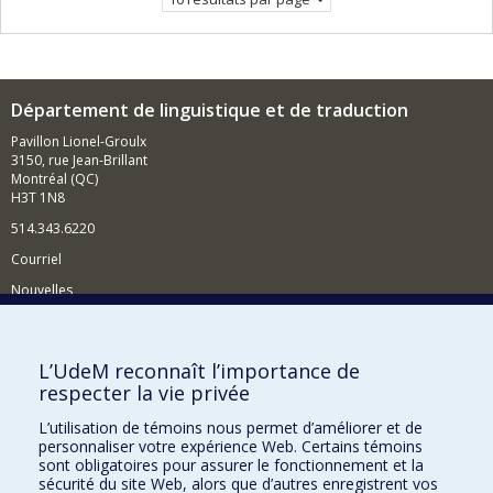
Département de linguistique et de traduction
Pavillon Lionel-Groulx
3150, rue Jean-Brillant
Montréal (QC)
H3T 1N8
514.343.6220
Courriel
Nouvelles
Activités
Comment soutenir le Département?
L’UdeM reconnaît l’importance de
respecter la vie privée
BESOIN D'AIDE?
L’utilisation de témoins nous permet d’améliorer et de
Plan du site
personnaliser votre expérience Web. Certains témoins
Signaler une erreur
sont obligatoires pour assurer le fonctionnement et la
sécurité du site Web, alors que d’autres enregistrent vos
Accessibilité