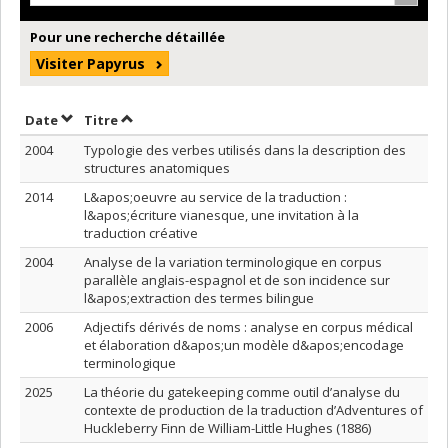
Pour une recherche détaillée
Visiter Papyrus
Trier par date en ordre croissant
Trier par titre en ordre croissant
Date
Titre
2004
Typologie des verbes utilisés dans la description des
structures anatomiques
2014
L&apos;oeuvre au service de la traduction :
l&apos;écriture vianesque, une invitation à la
traduction créative
2004
Analyse de la variation terminologique en corpus
parallèle anglais-espagnol et de son incidence sur
l&apos;extraction des termes bilingue
2006
Adjectifs dérivés de noms : analyse en corpus médical
et élaboration d&apos;un modèle d&apos;encodage
terminologique
2025
La théorie du gatekeeping comme outil d’analyse du
contexte de production de la traduction d’Adventures of
Huckleberry Finn de William-Little Hughes (1886)