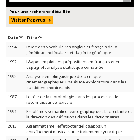
Pour une recherche détaillée
Visiter Papyrus
Trier par date en ordre décroissant
Trier par titre en ordre décroissant
Date
Titre
1994
Étude des vocabulaires anglais et français de la
génétique moléculaire et du génie génétique
1992
L&apos;emploi des prépositions en français et en
espagnol : analyse statistique comparée
1992
Analyse sémiolinguistique de la critique
cinématographique: une étude exploratoire dans les
quotidiens montréalais
1987
Le rôle de la morphologie dans les processus de
reconnaissance lexicale
1991
Problèmes sémantico-lexicographiques : la circularité et
la direction des définitions dans les dictionnaires
2013
Agrammatisme : effet potentiel d&apos;un
entraînement musical sur le traitement syntaxique