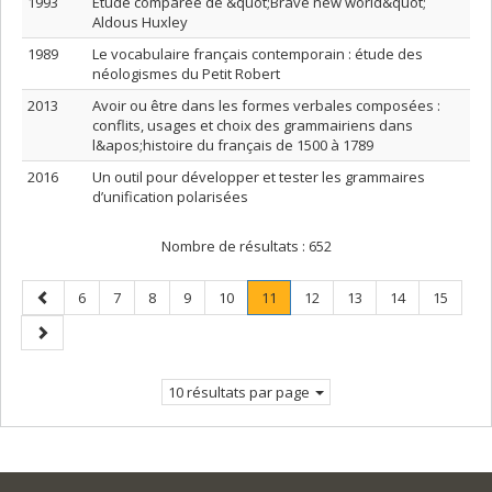
1993
Étude comparée de &quot;Brave new world&quot;
Aldous Huxley
1989
Le vocabulaire français contemporain : étude des
néologismes du Petit Robert
2013
Avoir ou être dans les formes verbales composées :
conflits, usages et choix des grammairiens dans
l&apos;histoire du français de 1500 à 1789
2016
Un outil pour développer et tester les grammaires
d’unification polarisées
Nombre de résultats :
652
Page
Page
Page
Page
Page
Page
Page
.
Page
Page
Page
Page
6
7
8
9
10
11
12
13
14
15
précédente
Page
Page
courante.
suivante
10 résultats par page