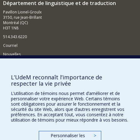
Département de linguistique et de traduction
Pavillon Lionel-Groulx
3150, rue Jean-Brillant
Montréal (QC)
H3T 1N8
514.343.6220
Courriel
Nouvelles
Activités
Comment soutenir le Département?
L’UdeM reconnaît l’importance de
respecter la vie privée
BESOIN D'AIDE?
L’utilisation de témoins nous permet d’améliorer et de
Plan du site
personnaliser votre expérience Web. Certains témoins
Signaler une erreur
sont obligatoires pour assurer le fonctionnement et la
sécurité du site Web, alors que d’autres enregistrent vos
Accessibilité
préférences. En acceptant tout, vous consentez à notre
utilisation de témoins pour mieux répondre à vos besoins.
FACULTÉ DES ARTS ET DES SCIENCES
Nos départements et écoles
Personnaliser les
>