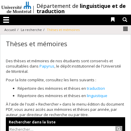
Passer
/
Département de
linguistique et de
au
traduction
contenu
Liens 
R
Menu
N
Accueil
La recherche
Thèses et mémoires
Thèses et mémoires
Des thèses et mémoires de nos étudiants sont conservés et
consultables dans
Papyrus
, le dépôt institutionnel de l'Université
de Montréal.
Pour la liste complète, consultez les liens suivants :
Répertoire des mémoires et thèses en
traduction
Répertoire des mémoires et thèses en
linguistique
À l'aide de l'outil « Rechercher » dans le menu édition du document
PDF, vous aurez accès aux mémoires et thèses par année, par
auteur, par directeur de recherche ou par titre.
Rechercher dans la liste
Recher