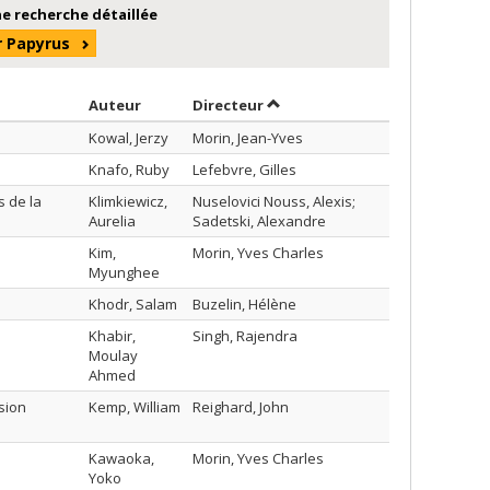
e recherche détaillée
r Papyrus
Trier par auteur en ordre décroissant
par contributeur en ordre déc
Auteur
Directeur
Kowal, Jerzy
Morin, Jean-Yves
Knafo, Ruby
Lefebvre, Gilles
s de la
Klimkiewicz,
Nuselovici Nouss, Alexis;
Aurelia
Sadetski, Alexandre
Kim,
Morin, Yves Charles
Myunghee
Khodr, Salam
Buzelin, Hélène
Khabir,
Singh, Rajendra
Moulay
Ahmed
sion
Kemp, William
Reighard, John
Kawaoka,
Morin, Yves Charles
Yoko