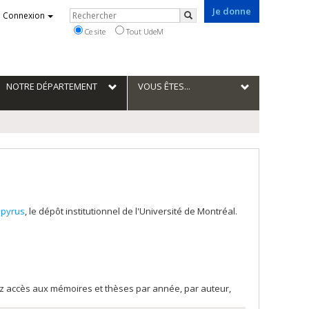
Je donne
Rechercher
Connexion
Rechercher
Ce site
Tout UdeM
NOTRE DÉPARTEMENT
VOUS ÊTES...
pyrus
, le dépôt institutionnel de l'Université de Montréal.
rez accès aux mémoires et thèses par année, par auteur,