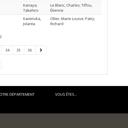
Kanaya,
Le Blanc, Charles; Tiffou,
Takehiro
Étienne
Kaminska,
Ollier, Marie Louise; Patry,
Jolanta
Richard
2
ge
Page
Page
Page
Page
34
35
36
suivante
e.
OTRE DÉPARTEMENT
VOUS ÊTES...