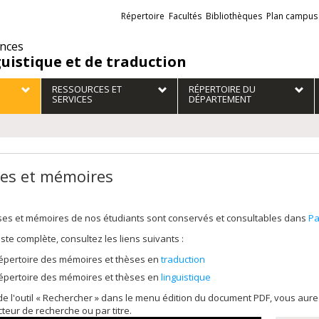
Liens
Répertoire
Facultés
Bibliothèques
Plan campus
externes
ences
guistique et de traduction
RESSOURCES ET
RÉPERTOIRE DU
SERVICES
DÉPARTEMENT
es et mémoires
ses et mémoires de nos étudiants sont conservés et consultables dans
Pa
liste complète, consultez les liens suivants :
épertoire des mémoires et thèses en
traduction
épertoire des mémoires et thèses en
linguistique
 de l'outil « Rechercher » dans le menu édition du document PDF, vous au
cteur de recherche ou par titre.