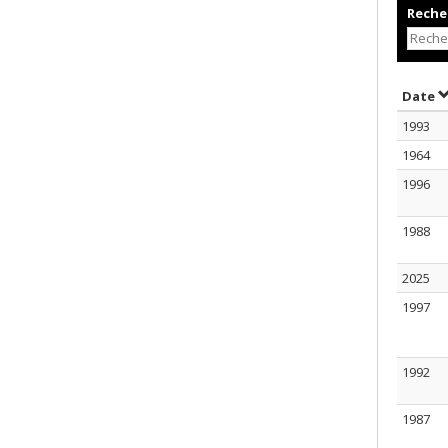
Recher
T
Date
1993
1964
1996
1988
2025
1997
1992
1987