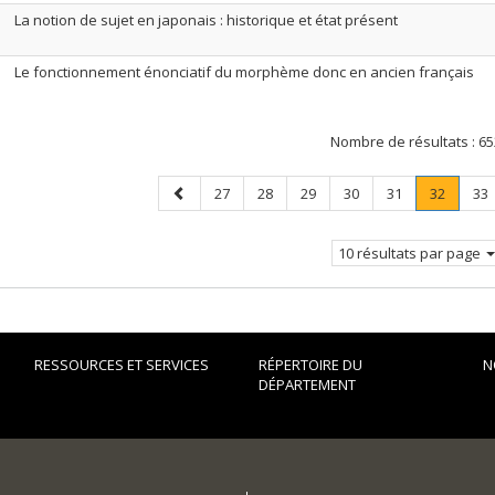
La notion de sujet en japonais : historique et état présent
Le fonctionnement énonciatif du morphème donc en ancien français
Nombre de résultats :
65
Page
Page
Page
Page
Page
Page
Page
.
Pa
27
28
29
30
31
32
33
précédente
Page
courant
10 résultats par page
RESSOURCES ET SERVICES
RÉPERTOIRE DU
N
DÉPARTEMENT