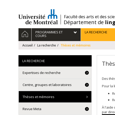
Passer
au
contenu
/
Faculté des arts et des sci
Département de
lin
Navigation
ACCUEIL
PROGRAMMES ET
LA RECHERCHE
principale
COURS
Accueil
La recherche
Thèses et mémoires
LA RECHERCHE
Thès
Expertises de recherche
Des thè
Centre, groupes et laboratoires
Pour la 
R
Thèses et mémoires
R
À l'aide
Revue Meta
par dire