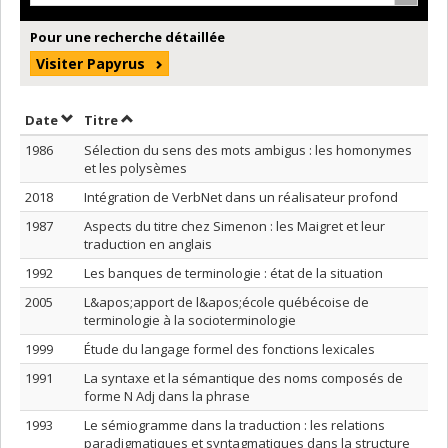
Pour une recherche détaillée
Visiter Papyrus
Trier par date en ordre décroissant
Trier par titre en ordre décroissant
Date
Titre
1986
Sélection du sens des mots ambigus : les homonymes
et les polysèmes
2018
Intégration de VerbNet dans un réalisateur profond
1987
Aspects du titre chez Simenon : les Maigret et leur
traduction en anglais
1992
Les banques de terminologie : état de la situation
2005
L&apos;apport de l&apos;école québécoise de
terminologie à la socioterminologie
1999
Étude du langage formel des fonctions lexicales
1991
La syntaxe et la sémantique des noms composés de
forme N Adj dans la phrase
1993
Le sémiogramme dans la traduction : les relations
paradigmatiques et syntagmatiques dans la structure