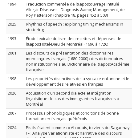
1994
Traduction commentée de l&apos;ouvrage intitulé
Allergic Diseases - Diagnosis &amp; Management, de
Roy Patterson (chapitre 18, pages 452 à 503)
2025
Rhythms of speech : exploring timing mechanisms in
stuttering
1993
Étude lexicale du livre des recettes et dépenses de
l&apos;Hôtel-Dieu de Montréal (1696 à 1726)
2001
Les discours de présentation des dictionnaires
monolingues français (1680-2000) : des dictionnaires
non institutionnels au Dictionnaire de l&apos;Académie
française
1998
Les propriétés distinctives de la syntaxe enfantine et le
développement des relatives en français
2026
Acquisition d’un second dialecte et intégration
linguistique : le cas des immigrant·es français·es à
Montréal
2007
Processus phonologiques et conditions de bonne
formation en français québécois
2024
Pis ils étaient comme : « Ah ouais, tu viens du Saguenay
! » : Analyse variationniste et narrative des discours