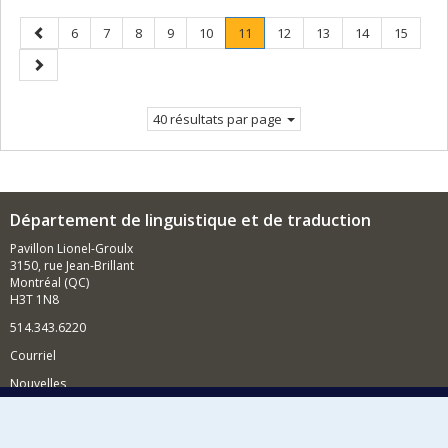
Page
Page
Page
Page
Page
Page
Page
.
Page
Page
Page
Page
6
7
8
9
10
11
12
13
14
15
précédente
Page
Page
courante.
suivante
40 résultats par page
Département de linguistique et de traduction
Pavillon Lionel-Groulx
3150, rue Jean-Brillant
Montréal (QC)
H3T 1N8
514.343.6220
Courriel
Nouvelles
Activités