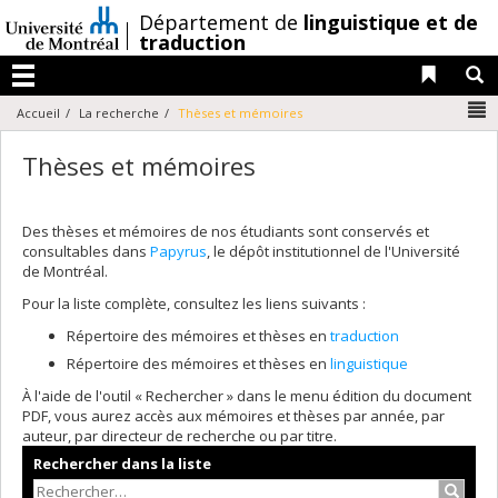
Passer
/
Département de
linguistique et de
au
traduction
contenu
Liens 
R
Menu
N
Accueil
La recherche
Thèses et mémoires
Thèses et mémoires
Des thèses et mémoires de nos étudiants sont conservés et
consultables dans
Papyrus
, le dépôt institutionnel de l'Université
de Montréal.
Pour la liste complète, consultez les liens suivants :
Répertoire des mémoires et thèses en
traduction
Répertoire des mémoires et thèses en
linguistique
À l'aide de l'outil « Rechercher » dans le menu édition du document
PDF, vous aurez accès aux mémoires et thèses par année, par
auteur, par directeur de recherche ou par titre.
Rechercher dans la liste
Recher