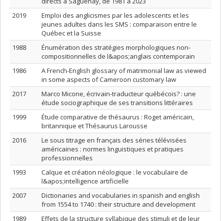
directs à Saguenay, de 1981 à 2023
2019
Emploi des anglicismes par les adolescents et les
jeunes adultes dans les SMS : comparaison entre le
Québec et la Suisse
1988
Énumération des stratégies morphologiques non-
compositionnelles de l&apos;anglais contemporain
1986
A French-English glossary of matrimonial law as viewed
in some aspects of Cameroon customary law
2017
Marco Micone, écrivain-traducteur québécois? : une
étude sociographique de ses transitions littéraires
1999
Étude comparative de thésaurus : Roget américain,
britannique et Thésaurus Larousse
2016
Le sous titrage en français des séries télévisées
américaines : normes linguistiques et pratiques
professionnelles
1993
Calque et création néologique : le vocabulaire de
l&apos;intelligence artificielle
2007
Dictionaries and vocabularies in spanish and english
from 1554 to 1740 : their structure and development
1989
Effets de la structure syllabique des stimuli et de leur