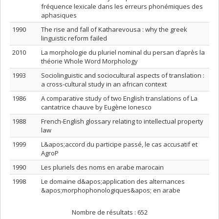
fréquence lexicale dans les erreurs phonémiques des
aphasiques
1990
The rise and fall of Katharevousa : why the greek
linguistic reform failed
2010
La morphologie du pluriel nominal du persan d’après la
théorie Whole Word Morphology
1993
Sociolinguistic and sociocultural aspects of translation :
a cross-cultural study in an african context
1986
A comparative study of two English translations of La
cantatrice chauve by Eugène Ionesco
1988
French-English glossary relating to intellectual property
law
1999
L&apos;accord du participe passé, le cas accusatif et
AgroP
1990
Les pluriels des noms en arabe marocain
1998
Le domaine d&apos;application des alternances
&apos;morphophonologiques&apos; en arabe
Nombre de résultats :
652