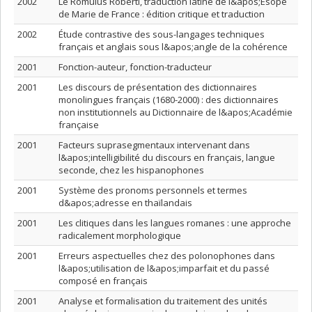
2002
Le Romulus Roberti, traduction latine de l&apos;Ésope
de Marie de France : édition critique et traduction
2002
Étude contrastive des sous-langages techniques
français et anglais sous l&apos;angle de la cohérence
2001
Fonction-auteur, fonction-traducteur
2001
Les discours de présentation des dictionnaires
monolingues français (1680-2000) : des dictionnaires
non institutionnels au Dictionnaire de l&apos;Académie
française
2001
Facteurs suprasegmentaux intervenant dans
l&apos;intelligibilité du discours en français, langue
seconde, chez les hispanophones
2001
Système des pronoms personnels et termes
d&apos;adresse en thaïlandais
2001
Les clitiques dans les langues romanes : une approche
radicalement morphologique
2001
Erreurs aspectuelles chez des polonophones dans
l&apos;utilisation de l&apos;imparfait et du passé
composé en français
2001
Analyse et formalisation du traitement des unités