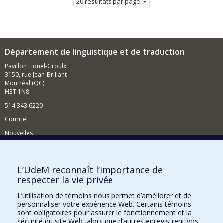
20 résultats par page
Département de linguistique et de traduction
Pavillon Lionel-Groulx
3150, rue Jean-Brillant
Montréal (QC)
H3T 1N8
514.343.6220
Courriel
Nouvelles
Activités
Comment soutenir le Département?
L’UdeM reconnaît l’importance de
respecter la vie privée
BESOIN D'AIDE?
L’utilisation de témoins nous permet d’améliorer et de
Plan du site
personnaliser votre expérience Web. Certains témoins
Signaler une erreur
sont obligatoires pour assurer le fonctionnement et la
sécurité du site Web, alors que d’autres enregistrent vos