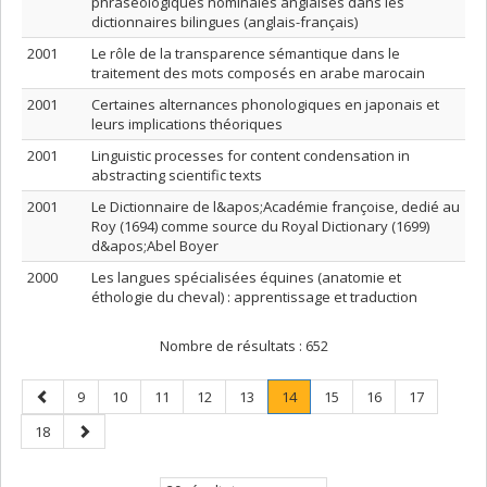
phraséologiques nominales anglaises dans les
dictionnaires bilingues (anglais-français)
2001
Le rôle de la transparence sémantique dans le
traitement des mots composés en arabe marocain
2001
Certaines alternances phonologiques en japonais et
leurs implications théoriques
2001
Linguistic processes for content condensation in
abstracting scientific texts
2001
Le Dictionnaire de l&apos;Académie françoise, dedié au
Roy (1694) comme source du Royal Dictionary (1699)
d&apos;Abel Boyer
2000
Les langues spécialisées équines (anatomie et
éthologie du cheval) : apprentissage et traduction
Nombre de résultats :
652
Page
Page
Page
Page
Page
Page
Page
.
Page
Page
Page
9
10
11
12
13
14
15
16
17
précédente
Page
Page
Page
18
courante.
suivante