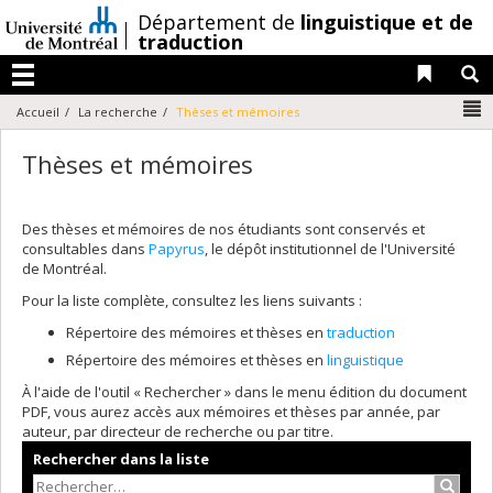
Passer
/
Département de
linguistique et de
au
traduction
contenu
Liens 
R
Menu
N
Accueil
La recherche
Thèses et mémoires
Thèses et mémoires
Des thèses et mémoires de nos étudiants sont conservés et
consultables dans
Papyrus
, le dépôt institutionnel de l'Université
de Montréal.
Pour la liste complète, consultez les liens suivants :
Répertoire des mémoires et thèses en
traduction
Répertoire des mémoires et thèses en
linguistique
À l'aide de l'outil « Rechercher » dans le menu édition du document
PDF, vous aurez accès aux mémoires et thèses par année, par
auteur, par directeur de recherche ou par titre.
Rechercher dans la liste
Recher