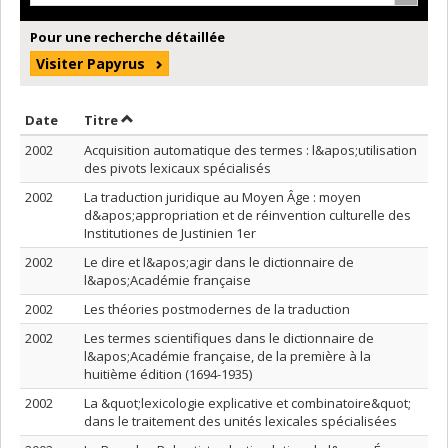
Pour une recherche détaillée
Visiter Papyrus
Trier par date en ordre croissant
Trier par titre en ordre croissant
Date
Titre
2002
Acquisition automatique des termes : l&apos;utilisation
des pivots lexicaux spécialisés
2002
La traduction juridique au Moyen Âge : moyen
d&apos;appropriation et de réinvention culturelle des
Institutiones de Justinien 1er
2002
Le dire et l&apos;agir dans le dictionnaire de
l&apos;Académie française
2002
Les théories postmodernes de la traduction
2002
Les termes scientifiques dans le dictionnaire de
l&apos;Académie française, de la première à la
huitième édition (1694-1935)
2002
La &quot;lexicologie explicative et combinatoire&quot;
dans le traitement des unités lexicales spécialisées