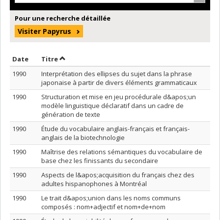
Pour une recherche détaillée
Visiter Papyrus
Trier par date en ordre croissant
Trier par titre en ordre croissant
Date
Titre
1990
Interprétation des ellipses du sujet dans la phrase
japonaise à partir de divers éléments grammaticaux
1990
Structuration et mise en jeu procédurale d&apos;un
modèle linguistique déclaratif dans un cadre de
génération de texte
1990
Étude du vocabulaire anglais-français et français-
anglais de la biotechnologie
1990
Maîtrise des relations sémantiques du vocabulaire de
base chez les finissants du secondaire
1990
Aspects de l&apos;acquisition du français chez des
adultes hispanophones à Montréal
1990
Le trait d&apos;union dans les noms communs
composés : nom+adjectif et nom+de+nom