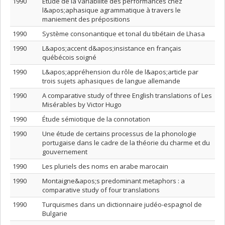
1990
Étude de la variabilité des performances chez
l&apos;aphasique agrammatique à travers le
maniement des prépositions
1990
Système consonantique et tonal du tibétain de Lhasa
1990
L&apos;accent d&apos;insistance en français
québécois soigné
1990
L&apos;appréhension du rôle de l&apos;article par
trois sujets aphasiques de langue allemande
1990
A comparative study of three English translations of Les
Misérables by Victor Hugo
1990
Étude sémiotique de la connotation
1990
Une étude de certains processus de la phonologie
portugaise dans le cadre de la théorie du charme et du
gouvernement
1990
Les pluriels des noms en arabe marocain
1990
Montaigne&apos;s predominant metaphors : a
comparative study of four translations
1990
Turquismes dans un dictionnaire judéo-espagnol de
Bulgarie