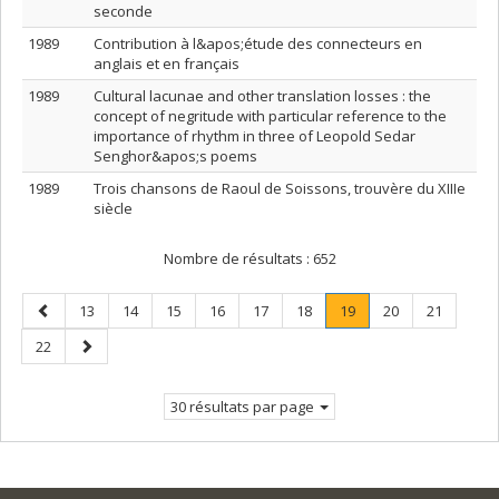
seconde
1989
Contribution à l&apos;étude des connecteurs en
anglais et en français
1989
Cultural lacunae and other translation losses : the
concept of negritude with particular reference to the
importance of rhythm in three of Leopold Sedar
Senghor&apos;s poems
1989
Trois chansons de Raoul de Soissons, trouvère du XIIIe
siècle
Nombre de résultats :
652
Page
Page
Page
Page
Page
Page
Page
Page
.
Page
Page
13
14
15
16
17
18
19
20
21
précédente
Page
Page
Page
22
courante.
suivante
30 résultats par page