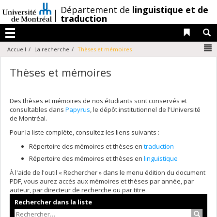
Passer
/
Département de
linguistique et de
au
traduction
contenu
Liens 
R
Menu
N
Accueil
La recherche
Thèses et mémoires
Thèses et mémoires
Des thèses et mémoires de nos étudiants sont conservés et
consultables dans
Papyrus
, le dépôt institutionnel de l'Université
de Montréal.
Pour la liste complète, consultez les liens suivants :
Répertoire des mémoires et thèses en
traduction
Répertoire des mémoires et thèses en
linguistique
À l'aide de l'outil « Rechercher » dans le menu édition du document
PDF, vous aurez accès aux mémoires et thèses par année, par
auteur, par directeur de recherche ou par titre.
Rechercher dans la liste
Recher