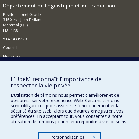
Département de linguistique et de traduction
Pavillon Lionel-Groulx
3150, rue Jean-Brillant
Montréal (QC)
H3T 1N8
514.343.6220
Courriel
Nouvelles
Activités
Comment soutenir le Département?
L’UdeM reconnaît l’importance de
respecter la vie privée
BESOIN D'AIDE?
L’utilisation de témoins nous permet d’améliorer et de
Plan du site
personnaliser votre expérience Web. Certains témoins
Signaler une erreur
sont obligatoires pour assurer le fonctionnement et la
sécurité du site Web, alors que d’autres enregistrent vos
Accessibilité
préférences. En acceptant tout, vous consentez à notre
utilisation de témoins pour mieux répondre à vos besoins.
FACULTÉ DES ARTS ET DES SCIENCES
Nos départements et écoles
Personnaliser les
>