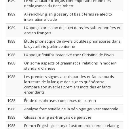
1989
Le vocabulaire français contemporain : étude des
néologismes du Petit Robert
1989
A French-English glossary of basic terms related to
international trade
1989
L&apos;expression du sujet dans les subordonnées en
ancien français
1988
Étude phonétique de divers troubles phonatoires dans
la dysarthrie parkinsonienne
1988
L&apos;infinitif substantivé chez Christine de Pisan
1988
On some aspects of grammatical relations in modern
standard Chinese
1988
Les premiers signes acquis par des enfants sourds
locuteurs de la langue des signes québécoise:
comparaison avec les premiers mots des enfants
entendants
1988
Étude des phrases complexes du coréen
1988
Analyse formantielle de la néologie gouvernementale
1988
Glossaire anglais-français de gériatrie
1988
French-English glossary of astronomical terms relating