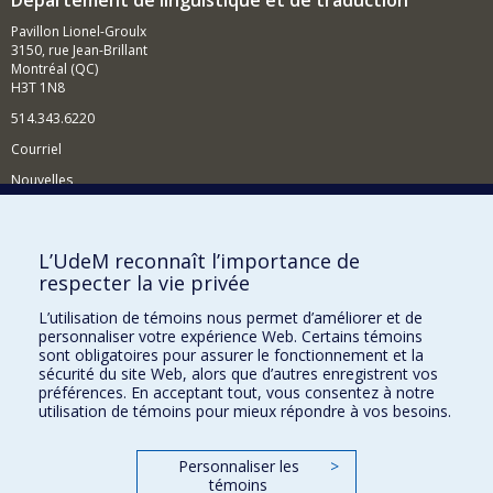
Pavillon Lionel-Groulx
3150, rue Jean-Brillant
Montréal (QC)
H3T 1N8
514.343.6220
Courriel
Nouvelles
Activités
Comment soutenir le Département?
L’UdeM reconnaît l’importance de
respecter la vie privée
BESOIN D'AIDE?
L’utilisation de témoins nous permet d’améliorer et de
Plan du site
personnaliser votre expérience Web. Certains témoins
Signaler une erreur
sont obligatoires pour assurer le fonctionnement et la
sécurité du site Web, alors que d’autres enregistrent vos
Accessibilité
préférences. En acceptant tout, vous consentez à notre
utilisation de témoins pour mieux répondre à vos besoins.
FACULTÉ DES ARTS ET DES SCIENCES
Nos départements et écoles
Personnaliser les
>
témoins
Nos centres d'études