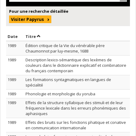
Pour une recherche détaillée
Visiter Papyrus
Trier par date en ordre croissant
Trier par titre en ordre croissant
Date
Titre
1989
Édition critique de la Vie du vénérable père
Chaumonnot par luy-mesme, 1688
1989
Description lexico-sémantique des lexèmes de
couleurs dans le dictionnaire explicatif et combinatoire
du français contemporain
1989
Les formations syntagmatiques en langues de
spécialité
1989
Phonologie et morphologie du yoruba
1989
Effets de la structure syllabique des stimuli et de leur
fréquence lexicale dans les erreurs phonémiques des
aphasiques
1989
Effets des bruits sur les fonctions phatique et conative
en communication internationale