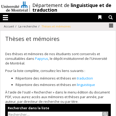
Passer
/
Département de
linguistique et de
au
traduction
contenu
Liens 
R
Menu
N
Accueil
La recherche
Thèses et mémoires
Thèses et mémoires
Des thèses et mémoires de nos étudiants sont conservés et
consultables dans
Papyrus
, le dépôt institutionnel de l'Université
de Montréal.
Pour la liste complète, consultez les liens suivants :
Répertoire des mémoires et thèses en
traduction
Répertoire des mémoires et thèses en
linguistique
À l'aide de l'outil « Rechercher » dans le menu édition du document
PDF, vous aurez accès aux mémoires et thèses par année, par
auteur, par directeur de recherche ou par titre.
Rechercher dans la liste
Recher