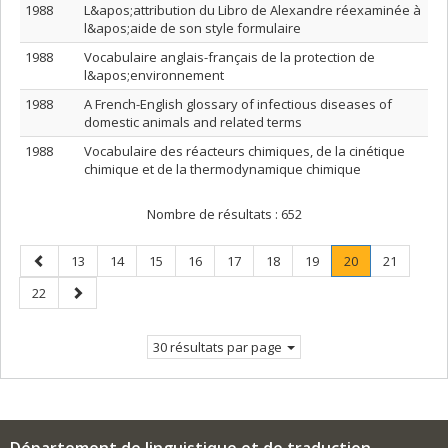
1988
L&apos;attribution du Libro de Alexandre réexaminée à
l&apos;aide de son style formulaire
1988
Vocabulaire anglais-français de la protection de
l&apos;environnement
1988
A French-English glossary of infectious diseases of
domestic animals and related terms
1988
Vocabulaire des réacteurs chimiques, de la cinétique
chimique et de la thermodynamique chimique
Nombre de résultats :
652
Page
Page
Page
Page
Page
Page
Page
Page
Page
.
Page
13
14
15
16
17
18
19
20
21
précédente
Page
Page
Page
22
courante.
suivante
30 résultats par page
Département de linguistique et de traduction