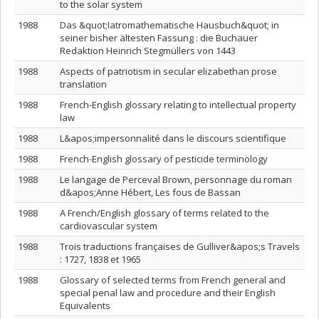
to the solar system
1988
Das &quot;Iatromathematische Hausbuch&quot; in
seiner bisher ältesten Fassung : die Buchauer
Redaktion Heinrich Stegmüllers von 1443
1988
Aspects of patriotism in secular elizabethan prose
translation
1988
French-English glossary relating to intellectual property
law
1988
L&apos;impersonnalité dans le discours scientifique
1988
French-English glossary of pesticide terminology
1988
Le langage de Perceval Brown, personnage du roman
d&apos;Anne Hébert, Les fous de Bassan
1988
A French/English glossary of terms related to the
cardiovascular system
1988
Trois traductions françaises de Gulliver&apos;s Travels
: 1727, 1838 et 1965
1988
Glossary of selected terms from French general and
special penal law and procedure and their English
Equivalents