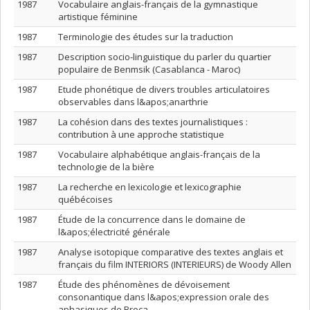
1987
Vocabulaire anglais-français de la gymnastique
artistique féminine
1987
Terminologie des études sur la traduction
1987
Description socio-linguistique du parler du quartier
populaire de Benmsik (Casablanca - Maroc)
1987
Etude phonétique de divers troubles articulatoires
observables dans l&apos;anarthrie
1987
La cohésion dans des textes journalistiques :
contribution à une approche statistique
1987
Vocabulaire alphabétique anglais-français de la
technologie de la bière
1987
La recherche en lexicologie et lexicographie
québécoises
1987
Étude de la concurrence dans le domaine de
l&apos;électricité générale
1987
Analyse isotopique comparative des textes anglais et
français du film INTERIORS (INTERIEURS) de Woody Allen
1987
Étude des phénomènes de dévoisement
consonantique dans l&apos;expression orale des
aphasiques de Broca