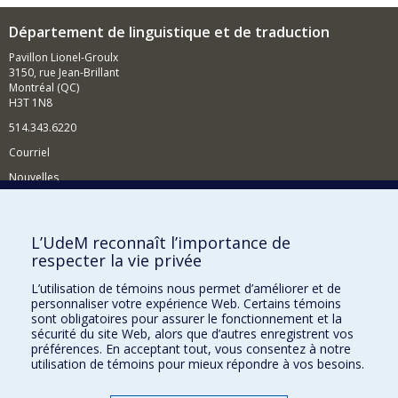
Département de linguistique et de traduction
Pavillon Lionel-Groulx
3150, rue Jean-Brillant
Montréal (QC)
H3T 1N8
514.343.6220
Courriel
Nouvelles
Activités
Comment soutenir le Département?
L’UdeM reconnaît l’importance de
respecter la vie privée
BESOIN D'AIDE?
L’utilisation de témoins nous permet d’améliorer et de
Plan du site
personnaliser votre expérience Web. Certains témoins
Signaler une erreur
sont obligatoires pour assurer le fonctionnement et la
sécurité du site Web, alors que d’autres enregistrent vos
Accessibilité
préférences. En acceptant tout, vous consentez à notre
utilisation de témoins pour mieux répondre à vos besoins.
FACULTÉ DES ARTS ET DES SCIENCES