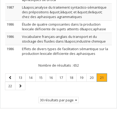
1987
L&apos;analyse du traitement syntactico-sémantique
des prépositions &quot;à&quot; et &quot;de&quot;
chez des aphasiques agrammatiques
1986
Étude de quatre composantes dans la production
lexicale déficiente de sujets atteints d&apos;aphasie
1986
Vocabulaire français-anglais du transport et du
stockage des fluides dans l&apos;industrie chimique
1986
Effets de divers types de facilitation sémantique sur la
production lexicale déficiente des aphasiques
Nombre de résultats :
652
Page
Page
Page
Page
Page
Page
Page
Page
Page
Page
.
13
14
15
16
17
18
19
20
21
précédente
Page
Page
Page
22
courante
suivante
30 résultats par page