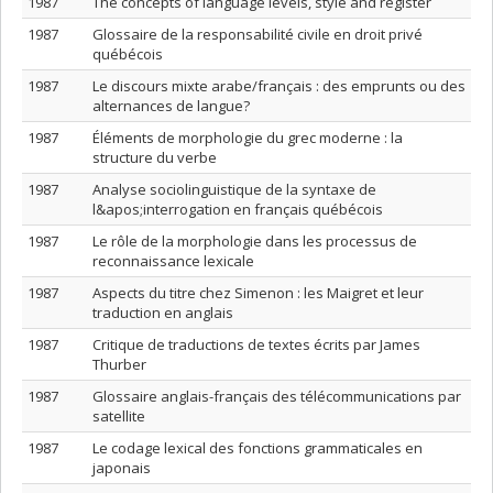
1987
The concepts of language levels, style and register
1987
Glossaire de la responsabilité civile en droit privé
québécois
1987
Le discours mixte arabe/français : des emprunts ou des
alternances de langue?
1987
Éléments de morphologie du grec moderne : la
structure du verbe
1987
Analyse sociolinguistique de la syntaxe de
l&apos;interrogation en français québécois
1987
Le rôle de la morphologie dans les processus de
reconnaissance lexicale
1987
Aspects du titre chez Simenon : les Maigret et leur
traduction en anglais
1987
Critique de traductions de textes écrits par James
Thurber
1987
Glossaire anglais-français des télécommunications par
satellite
1987
Le codage lexical des fonctions grammaticales en
japonais