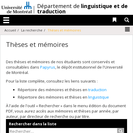
Passer
/
Département de
linguistique et de
au
traduction
contenu
Liens 
R
Menu
N
Accueil
La recherche
Thèses et mémoires
Thèses et mémoires
Des thèses et mémoires de nos étudiants sont conservés et
consultables dans
Papyrus
, le dépôt institutionnel de l'Université
de Montréal.
Pour la liste complète, consultez les liens suivants :
Répertoire des mémoires et thèses en
traduction
Répertoire des mémoires et thèses en
linguistique
À l'aide de l'outil « Rechercher » dans le menu édition du document
PDF, vous aurez accès aux mémoires et thèses par année, par
auteur, par directeur de recherche ou par titre.
Rechercher dans la liste
Recher