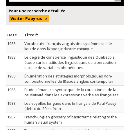
Pour une recherche détaillée
Visiter Papyrus
Trier par date en ordre croissant
Trier par titre en ordre croissant
Date
Titre
1988
Vocabulaire français-anglais des systèmes solide-
liquide dans l&apos;industrie chimique
1988
Le degré de conscience linguistique des Québécois :
étude sur les attitudes linguistiques et la perception
sociale de variables phonétiques
1988
Énumération des stratégies morphologiques non-
compositionnelles de l&apos;anglais contemporain
1988
Étude sémantico-syntaxique de la causation et de la
causativité dans les expressions verbales françaises
1988
Les voyelles longues dans le français de Paul Passy
(début du 20e siècle)
1987
French-English glossary of basic terms relating to the
human visual system