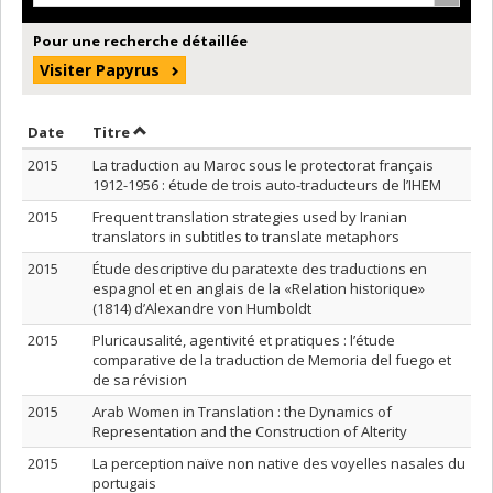
Pour une recherche détaillée
Visiter Papyrus
Trier par date en ordre croissant
Trier par titre en ordre croissant
Date
Titre
2015
La traduction au Maroc sous le protectorat français
1912-1956 : étude de trois auto-traducteurs de l’IHEM
2015
Frequent translation strategies used by Iranian
translators in subtitles to translate metaphors
2015
Étude descriptive du paratexte des traductions en
espagnol et en anglais de la «Relation historique»
(1814) d’Alexandre von Humboldt
2015
Pluricausalité, agentivité et pratiques : l’étude
comparative de la traduction de Memoria del fuego et
de sa révision
2015
Arab Women in Translation : the Dynamics of
Representation and the Construction of Alterity
2015
La perception naïve non native des voyelles nasales du
portugais