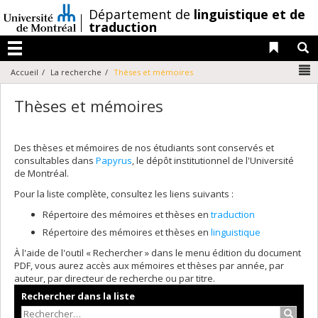
Passer
/
Département de
linguistique et de
au
traduction
contenu
Liens 
R
Menu
N
Accueil
La recherche
Thèses et mémoires
Thèses et mémoires
Des thèses et mémoires de nos étudiants sont conservés et
consultables dans
Papyrus
, le dépôt institutionnel de l'Université
de Montréal.
Pour la liste complète, consultez les liens suivants :
Répertoire des mémoires et thèses en
traduction
Répertoire des mémoires et thèses en
linguistique
À l'aide de l'outil « Rechercher » dans le menu édition du document
PDF, vous aurez accès aux mémoires et thèses par année, par
auteur, par directeur de recherche ou par titre.
Rechercher dans la liste
Recher