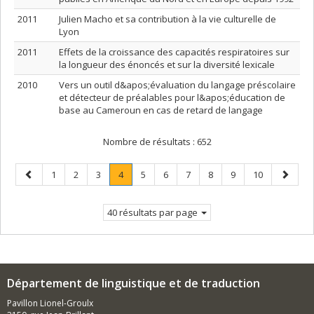
2011
Julien Macho et sa contribution à la vie culturelle de
Lyon
2011
Effets de la croissance des capacités respiratoires sur
la longueur des énoncés et sur la diversité lexicale
2010
Vers un outil d&apos;évaluation du langage préscolaire
et détecteur de préalables pour l&apos;éducation de
base au Cameroun en cas de retard de langage
Nombre de résultats :
652
Page
Page
Page
Page
Page
.
Page
Page
Page
Page
Page
Page
Page
1
2
3
4
5
6
7
8
9
10
précédente
Page
suivant
courante.
40 résultats par page
Département de linguistique et de traduction
Pavillon Lionel-Groulx