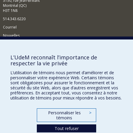
3150, rue Jean-Brillant
Montréal (QC)
H3T 1N8
514.343.6220
Courriel
Nouvelles
Activités
Comment soutenir le Département?
L’UdeM reconnaît l’importance de
respecter la vie privée
BESOIN D'AIDE?
L’utilisation de témoins nous permet d’améliorer et de
Plan du site
personnaliser votre expérience Web. Certains témoins
Signaler une erreur
sont obligatoires pour assurer le fonctionnement et la
sécurité du site Web, alors que d’autres enregistrent vos
Accessibilité
préférences. En acceptant tout, vous consentez à notre
utilisation de témoins pour mieux répondre à vos besoins.
FACULTÉ DES ARTS ET DES SCIENCES
Nos départements et écoles
Personnaliser les
>
témoins
Nos centres d'études
Nos programmes et cours
Tout refuser