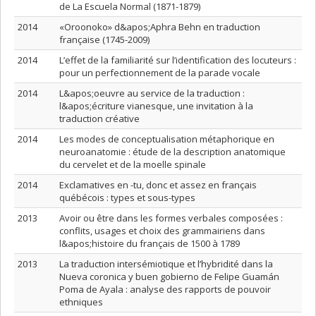
de La Escuela Normal (1871-1879)
2014
«Oroonoko» d&apos;Aphra Behn en traduction
française (1745-2009)
2014
L’effet de la familiarité sur l’identification des locuteurs :
pour un perfectionnement de la parade vocale
2014
L&apos;oeuvre au service de la traduction :
l&apos;écriture vianesque, une invitation à la
traduction créative
2014
Les modes de conceptualisation métaphorique en
neuroanatomie : étude de la description anatomique
du cervelet et de la moelle spinale
2014
Exclamatives en -tu, donc et assez en français
québécois : types et sous-types
2013
Avoir ou être dans les formes verbales composées :
conflits, usages et choix des grammairiens dans
l&apos;histoire du français de 1500 à 1789
2013
La traduction intersémiotique et l’hybridité dans la
Nueva coronica y buen gobierno de Felipe Guamán
Poma de Ayala : analyse des rapports de pouvoir
ethniques