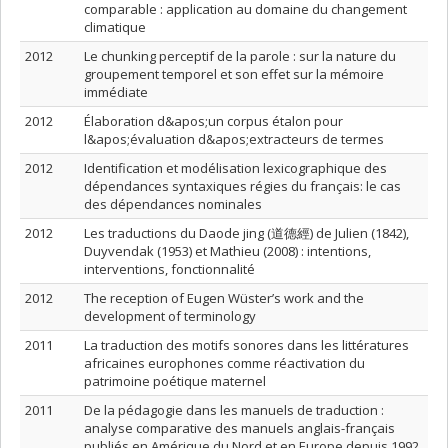
comparable : application au domaine du changement
climatique
2012
Le chunking perceptif de la parole : sur la nature du
groupement temporel et son effet sur la mémoire
immédiate
2012
Élaboration d&apos;un corpus étalon pour
l&apos;évaluation d&apos;extracteurs de termes
2012
Identification et modélisation lexicographique des
dépendances syntaxiques régies du français: le cas
des dépendances nominales
2012
Les traductions du Daode jing (道德經) de Julien (1842),
Duyvendak (1953) et Mathieu (2008) : intentions,
interventions, fonctionnalité
2012
The reception of Eugen Wüster’s work and the
development of terminology
2011
La traduction des motifs sonores dans les littératures
africaines europhones comme réactivation du
patrimoine poétique maternel
2011
De la pédagogie dans les manuels de traduction :
analyse comparative des manuels anglais-français
publiés en Amérique du Nord et en Europe depuis 1992