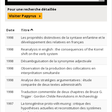
Pour une recherche détaillée
Visiter Papyrus
Trier par date en ordre croissant
Trier par titre en ordre croissant
Date
Titre
1998
Les propriétés distinctives de la syntaxe enfantine et le
développement des relatives en français
1998
Reanalysis in english : the consequences of the Korrel
shift on the verb system
1998
Désambiguïsation de la synonymie adjectivale
1998
Observation de la production des collocations en
interprétation simultanée
1998
Analyse des stratégies argumentatives : étude
comparée de deux textes administratifs
1998
Traduction commentée de deux chapitres de Bruce G.
Trigger : Gordon Childe Revolutions in Archaeology
1997
La tonogénèse proto-viêt-muong : critique des
hypothèses actuelles et reconstitution des systèmes