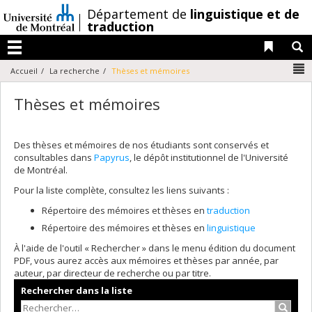
Passer
/
Département de
linguistique et de
au
traduction
contenu
Liens 
R
Menu
N
Accueil
La recherche
Thèses et mémoires
Thèses et mémoires
Des thèses et mémoires de nos étudiants sont conservés et
consultables dans
Papyrus
, le dépôt institutionnel de l'Université
de Montréal.
Pour la liste complète, consultez les liens suivants :
Répertoire des mémoires et thèses en
traduction
Répertoire des mémoires et thèses en
linguistique
À l'aide de l'outil « Rechercher » dans le menu édition du document
PDF, vous aurez accès aux mémoires et thèses par année, par
auteur, par directeur de recherche ou par titre.
Rechercher dans la liste
Recher