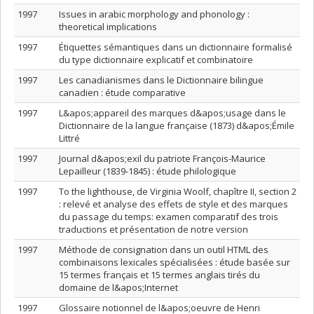
1997
Issues in arabic morphology and phonology :
theoretical implications
1997
Étiquettes sémantiques dans un dictionnaire formalisé
du type dictionnaire explicatif et combinatoire
1997
Les canadianismes dans le Dictionnaire bilingue
canadien : étude comparative
1997
L&apos;appareil des marques d&apos;usage dans le
Dictionnaire de la langue française (1873) d&apos;Émile
Littré
1997
Journal d&apos;exil du patriote François-Maurice
Lepailleur (1839-1845) : étude philologique
1997
To the lighthouse, de Virginia Woolf, chapître II, section 2
: relevé et analyse des effets de style et des marques
du passage du temps: examen comparatif des trois
traductions et présentation de notre version
1997
Méthode de consignation dans un outil HTML des
combinaisons lexicales spécialisées : étude basée sur
15 termes français et 15 termes anglais tirés du
domaine de l&apos;Internet
1997
Glossaire notionnel de l&apos;oeuvre de Henri