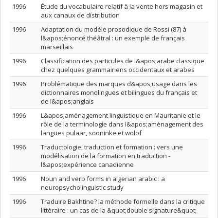
1996
Étude du vocabulaire relatif à la vente hors magasin et
aux canaux de distribution
1996
Adaptation du modèle prosodique de Rossi (87) à
l&apos;énoncé théâtral : un exemple de français
marseillais
1996
Classification des particules de l&apos;arabe classique
chez quelques grammairiens occidentaux et arabes
1996
Problématique des marques d&apos;usage dans les
dictionnaires monolingues et bilingues du français et
de l&apos;anglais
1996
L&apos;aménagement linguistique en Mauritanie et le
rôle de la terminologie dans l&apos;aménagement des
langues pulaar, sooninke et wolof
1996
Traductologie, traduction et formation : vers une
modélisation de la formation en traduction -
l&apos;expérience canadienne
1996
Noun and verb forms in algerian arabic : a
neuropsycholinguistic study
1996
Traduire Bakhtine? la méthode formelle dans la critique
littéraire : un cas de la &quot;double signature&quot;