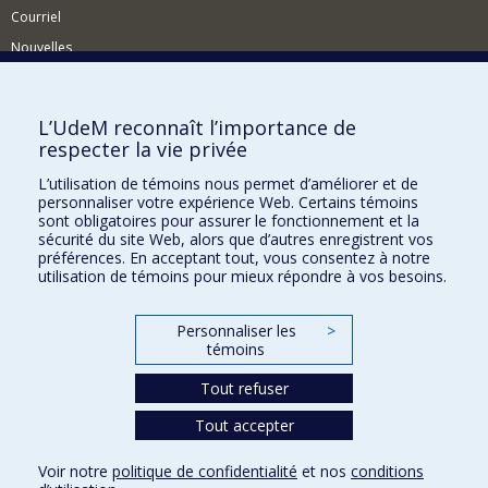
Courriel
Nouvelles
Activités
Comment soutenir le Département?
L’UdeM reconnaît l’importance de
respecter la vie privée
BESOIN D'AIDE?
L’utilisation de témoins nous permet d’améliorer et de
Plan du site
personnaliser votre expérience Web. Certains témoins
Signaler une erreur
sont obligatoires pour assurer le fonctionnement et la
sécurité du site Web, alors que d’autres enregistrent vos
Accessibilité
préférences. En acceptant tout, vous consentez à notre
utilisation de témoins pour mieux répondre à vos besoins.
FACULTÉ DES ARTS ET DES SCIENCES
Nos départements et écoles
Personnaliser les
>
témoins
Nos centres d'études
Nos programmes et cours
Tout refuser
Tout accepter
Confidentialité
Voir notre
politique de confidentialité
et nos
conditions
Conditions d’utilisation