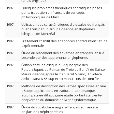
tonals originaux
1997
Quelques problèmes théoriques et pratiques posés
par la traduction en français de concepts
philosophiques de Marx
1997
Utilisation des caractéristiques dialectales du français
québécois par un groupe d&apos;anglophones
bilingues de Montréal
1997
Traitement cognitif des anaphores en traduction : étude
expérimentale
1997
Étude du placement des adverbes en français langue
seconde par des apprenants anglophones
1997
Édition et étude critique du &quot;cycle des
Retours&quot; du Roman de Troie de Benoît de Sainte-
Maure d&apos;après le manuscrit Milano, Biblioteca
Ambrosiana D 55 sup et six manuscrits de contrôle
1997
Méthode de description des verbes spécialisés en vue
d&apos;applications en traduction automatique,
accompagnée d&apos;une étude portant sur trente-
cinq verbes du domaine de l&apos;informatique
1997
Étude du vocabulaire anglais-français et français-
anglais des néphropathies