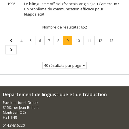
1996
Le bilinguisme officiel (français-anglais) au Cameroun :
un problème de communication efficace pour
l&apos;état
Nombre de résultats :
652
Page
Page
Page
Page
Page
Page
Page
.
Page
Page
Page
Page
4
5
6
7
8
9
10
11
12
13
précédente
Page
Page
courante.
suivante
40 résultats par page
Département de linguistique et de traduction
Pavillon Lionel-Groulx
3150, rue Jean-Brillant
Montréal (QC)
H3T 1N8
514.343.6220