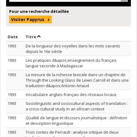
Pour une recherche détaillée
Visiter Papyrus
Trier par date en ordre décroissant
Trier par titre en ordre décroissant
Date
Titre
1993
De la longueur des voyelles dans les mots savants
depuis le 16e siècle
1993
Les pratiques d&apos;enseignement du français
langue seconde à Madagascar
1993
La mesure de la richesse lexicale dans un chapitre de
Through the Looking Glass de Lewis Carroll et dans une
traduction d&apos;Antonin Artaud
1993
Vocabulaire anglais-français des réseaux locaux
1993
Sociolinguistic and sociocultural aspects of translation :
a cross-cultural study in an african context
1993
Qualité de langue et discours journalistique : définition
et description linguistique
1993
Trois contes de Perrault : analyse critique de deux