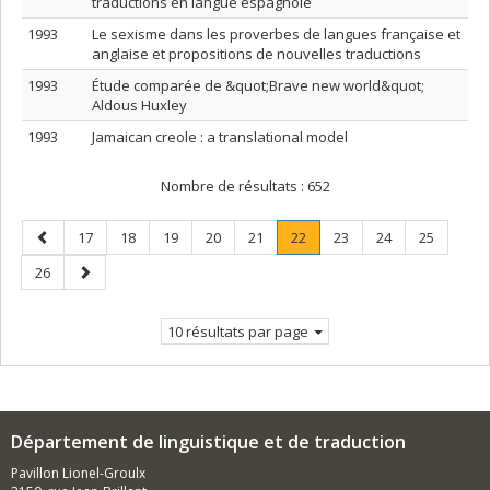
traductions en langue espagnole
1993
Le sexisme dans les proverbes de langues française et
anglaise et propositions de nouvelles traductions
1993
Étude comparée de &quot;Brave new world&quot;
Aldous Huxley
1993
Jamaican creole : a translational model
Nombre de résultats :
652
Page
Page
Page
Page
Page
Page
Page
.
Page
Page
Page
17
18
19
20
21
22
23
24
25
précédente
Page
Page
Page
26
courante.
suivante
10 résultats par page
Département de linguistique et de traduction
Pavillon Lionel-Groulx