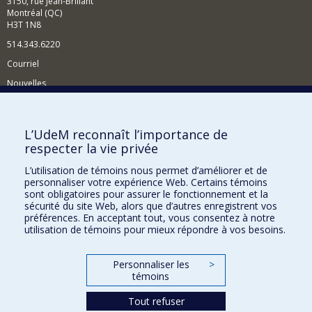
3150, rue Jean-Brillant
Montréal (QC)
H3T 1N8
514.343.6220
Courriel
Nouvelles
Activités
Comment soutenir le Département?
L’UdeM reconnaît l’importance de
respecter la vie privée
BESOIN D'AIDE?
L’utilisation de témoins nous permet d’améliorer et de
Plan du site
personnaliser votre expérience Web. Certains témoins
Signaler une erreur
sont obligatoires pour assurer le fonctionnement et la
sécurité du site Web, alors que d’autres enregistrent vos
Accessibilité
préférences. En acceptant tout, vous consentez à notre
utilisation de témoins pour mieux répondre à vos besoins.
FACULTÉ DES ARTS ET DES SCIENCES
Nos départements et écoles
Personnaliser les
>
témoins
Nos centres d'études
Nos programmes et cours
Tout refuser