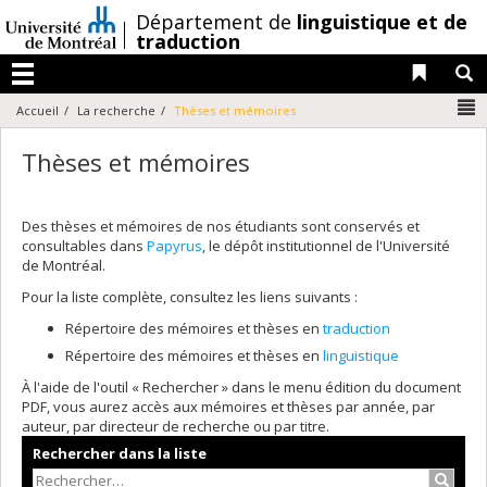
Passer
/
Département de
linguistique et de
au
traduction
contenu
Liens 
R
Menu
N
Accueil
La recherche
Thèses et mémoires
Thèses et mémoires
Des thèses et mémoires de nos étudiants sont conservés et
consultables dans
Papyrus
, le dépôt institutionnel de l'Université
de Montréal.
Pour la liste complète, consultez les liens suivants :
Répertoire des mémoires et thèses en
traduction
Répertoire des mémoires et thèses en
linguistique
À l'aide de l'outil « Rechercher » dans le menu édition du document
PDF, vous aurez accès aux mémoires et thèses par année, par
auteur, par directeur de recherche ou par titre.
Rechercher dans la liste
Recher