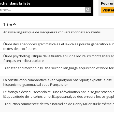
cher dans la liste
Pour un
Rechercher…
Visite
rier par date en ordre décroissant
Trier par titre en ordre décroissant
Titre
Analyse linguistique de marqueurs conversationnels en swahili
Étude des anaphores grammaticales et lexicales pour la génération au
textes de procédures
Étude psycholinguistique de la fluidité en L2 de locuteurs montagnais a
français en milieu scolaire
Transfer and morphology : the second language acquisition of word for
La construction comparative avec &quot;non pas&quot; explétif: la dif
hispanisme grammatical sous François Ier
Le français écrit au secondaire : une réévaluation par la segmentation 
l&apos;étude de la cohésion et l&apos;analyse des erreurs lexico-gra
Traduction commentée de trois nouvelles de Henry Miller sur le thème