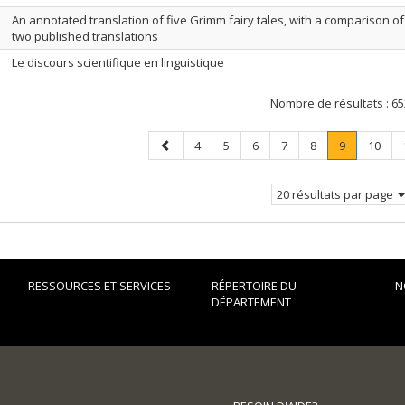
An annotated translation of five Grimm fairy tales, with a comparison of
two published translations
Le discours scientifique en linguistique
Nombre de résultats :
65
Page
Page
Page
Page
Page
Page
Page
.
Page
4
5
6
7
8
9
10
précédente
Page
courante.
20 résultats par page
RESSOURCES ET SERVICES
RÉPERTOIRE DU
N
DÉPARTEMENT