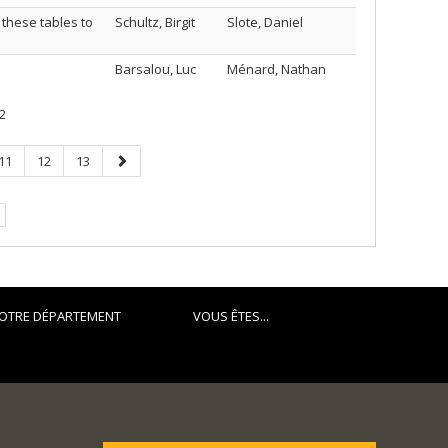
 these tables to
Schultz, Birgit
Slote, Daniel
Barsalou, Luc
Ménard, Nathan
2
Page
Page
Page
Page
11
12
13
suivante
OTRE DÉPARTEMENT
VOUS ÊTES...