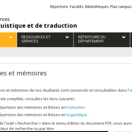
Liens
Répertoire
Facultés
Bibliothèques
Plan campus
externes
ences
guistique et de traduction
RESSOURCES ET
RÉPERTOIRE DU
SERVICES
DÉPARTEMENT
es et mémoires
ses et mémoires de nos étudiants sont conservés et consultables dans
Pa
liste complète, consultez les liens suivants :
épertoire des mémoires et thèses en
traduction
épertoire des mémoires et thèses en
linguistique
 de l'outil « Rechercher » dans le menu édition du document PDF, vous au
cteur de recherche ou par titre.