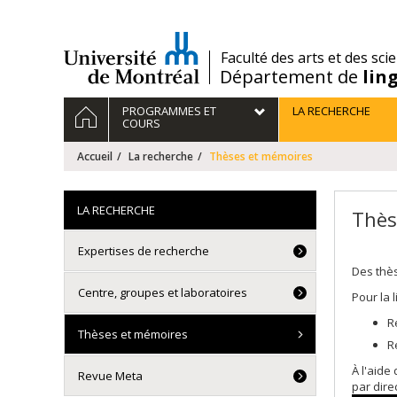
Passer
au
contenu
/
Faculté des arts et des sci
Département de
lin
Navigation
ACCUEIL
PROGRAMMES ET
LA RECHERCHE
principale
COURS
Accueil
La recherche
Thèses et mémoires
LA RECHERCHE
Thès
Expertises de recherche
Des thè
Centre, groupes et laboratoires
Pour la 
R
Thèses et mémoires
R
À l'aide
Revue Meta
par dire