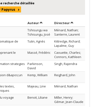
e recherche détaillée
r Papyrus
Trier par auteur en ordre décroissant
par contributeur en o
Auteur
Directeur
Tshisungu wa
Ménard, Nathan;
Tshisungu, José
Santerre, Laurent
tomatique de
Tutin, Agnès
Kittredge, Richard;
Lapalme, Guy
pprenant le
Massé, Frédéric
Caouette, Charles;
Connors, Kathleen
mation strategies
Parkinson,
Singh, Rajendra
David
fusion d&apos;un
Kemp, William
Reighard, John
des textes,
Majeau, Line
Ménard, Nathan
phiques
 du voyage
Benoit, Liliane
Miller, Henry;
Gémar, Jean-Claude