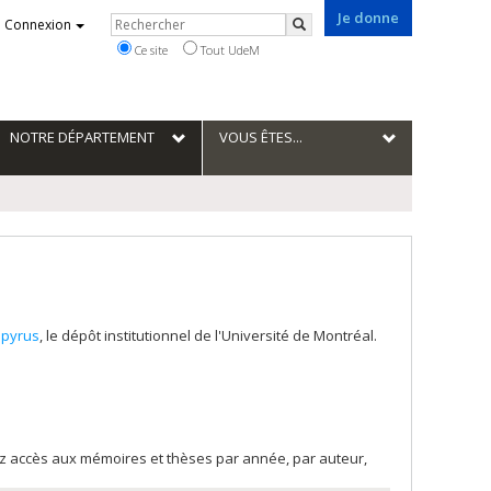
Je donne
Rechercher
Connexion
Rechercher
Ce site
Tout UdeM
NOTRE DÉPARTEMENT
VOUS ÊTES...
pyrus
, le dépôt institutionnel de l'Université de Montréal.
rez accès aux mémoires et thèses par année, par auteur,