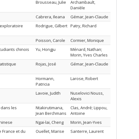
Brousseau, Julie
Archambault,
Danièle
Cabrera, Ileana
Gémar, Jean-Claude
exploratoire
Rodrigue, Gilbert
Patry, Richard
Poisson, Carole
Cormier, Monique
tudiants chinois
Yu, Hongju
Ménard, Nathan;
Morin, Yves Charles
atistique
Rojas, José
Gémar, Jean-Claude
Hormann,
Larose, Robert
Patricia
Lavoie, Judith
Nuselovici Nouss,
Alexis
 dans les
Ntakirutimana,
Clas, André; Lippou,
Jean Berchmans
Antoine
chinese
Ngai-lai, Cheng
Morin, Jean-Yves
 France et du
Ouellet, Marise
Santerre, Laurent