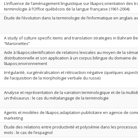
L’influence de l’aménagement linguistique sur l&apos;orientation des t
terminologie à l’Office québécois de la langue française (1961-2004)
Étude de l’évolution dans la terminologie de l’informatique en anglais a
A study of culture specific items and translation strategies in Bahram B
“Marionettes”
Aide à l&apos;identification de relations lexicales au moyen de la séma
distributionnelle et son application à un corpus bilingue du domaine de
l&apos;environnement
Irrégularité, surgénéralisation et rétroaction négative (quelques aspect
de l’acquisition de la morphologie verbale du russe)
Analyse et représentation de la variation terminologique et de la multi
un thésaurus : le cas du métalangage de la terminologie
Agents et modèles de l&apos;adaptation publicitaire en agence de co
marketing
Étude des relations entre productivité et polysémie dans les processus
mots : le cas de l’espagnol