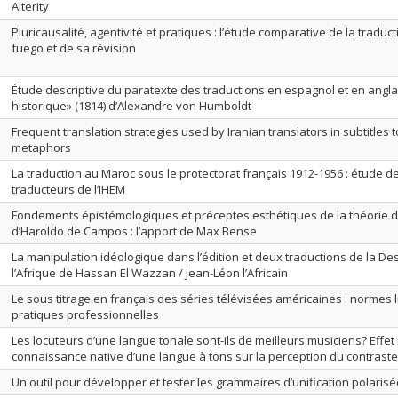
Alterity
Pluricausalité, agentivité et pratiques : l’étude comparative de la tradu
fuego et de sa révision
Étude descriptive du paratexte des traductions en espagnol et en anglai
historique» (1814) d’Alexandre von Humboldt
Frequent translation strategies used by Iranian translators in subtitles t
metaphors
La traduction au Maroc sous le protectorat français 1912-1956 : étude de
traducteurs de l’IHEM
Fondements épistémologiques et préceptes esthétiques de la théorie de
d’Haroldo de Campos : l’apport de Max Bense
La manipulation idéologique dans l’édition et deux traductions de la Des
l’Afrique de Hassan El Wazzan / Jean-Léon l’Africain
Le sous titrage en français des séries télévisées américaines : normes l
pratiques professionnelles
Les locuteurs d’une langue tonale sont-ils de meilleurs musiciens? Effet 
connaissance native d’une langue à tons sur la perception du contraste
Un outil pour développer et tester les grammaires d’unification polaris