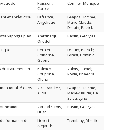
ravaux de
Poisson,
Cormier, Monique
Carole
vant et après 2006
Lafrance,
L&apos;Homme,
Angélique
Marie-Claude;
Drouin, Patrick
eyza&apos;i’s play
Amininadji,
Bastin, Georges
Orkideh
ntique
Bernier-
Drouin, Patrick;
Colborne,
Forest, Dominic
Gabriel
s du traitement et
Kulinich
Valois, Daniel;
Chuprina,
Royle, Phaedra
Olena
dimentionalité dans
Vico Ramírez,
L&apos;Homme,
Alicia
Marie-Claude; Da
Sylva, Lyne
mmunication
Vandal-Sirois,
Bastin, Georges
Hugo
 de formation de
Licheri,
Tremblay, Mireille
Alejandro