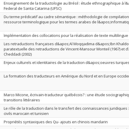
Enseignement de la traductologie au Brésil : étude ethnographique à l
Federal de Santa Catarina (UFSC)
Du terme prédicatif au cadre sémantique : méthodologie de compilati
ressource terminologique pour les termes arabes de l&apos;informati
Implémentation des collocations pour la réalisation de texte multilingue
Les retraductions françaises d&apos;Al Moqqadima d&apos;Ibn Khaldo
paratextuelle des retraductions de Vincent-Mansour Monteil (1967) et 
Cheddadi (2002)
Enjeux culturels et identitaires de la traduction d&apos;oeuvres turqu
La formation des traducteurs en Amérique du Nord et en Europe occiden
Marco Micone, écrivain-traducteur québécois? : une étude sociographi
transitions littéraires
Le rôle de la traduction dans le transfert des connaissances juridiques 
civils marocain et tunisien
Propriétés syntaxiques des Qu- ajouts en chinois mandarin