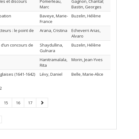
les et discours
Pomerleau,
Gagnon, Chantal;
Marc
Bastin, Georges
pation
Baveye, Marie-
Buzelin, Hélène
France
eurs : le point de
Arana, Cristina
Echeverri Arias,
Alvaro
e d’un concours de
Shaydullina,
Buzelin, Hélène
Gulnara
Hanitramalala,
Morin, Jean-Yves
Rita
glaises (1641-1642)
Lévy, Daniel
Belle, Marie-Alice
2
e
Page
Page
Page
Page
15
16
17
age
suivante
urante.