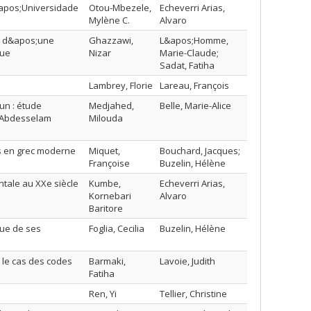
&apos;Universidade
Otou-Mbezele,
Echeverri Arias,
Mylène C.
Alvaro
on d&apos;une
Ghazzawi,
L&apos;Homme,
que
Nizar
Marie-Claude;
Sadat, Fatiha
Lambrey, Florie
Lareau, François
un : étude
Medjahed,
Belle, Marie-Alice
d’Abdesselam
Milouda
es en grec moderne
Miquet,
Bouchard, Jacques;
Françoise
Buzelin, Hélène
tale au XXe siècle
Kumbe,
Echeverri Arias,
Kornebari
Alvaro
Baritore
que de ses
Foglia, Cecilia
Buzelin, Hélène
: le cas des codes
Barmaki,
Lavoie, Judith
Fatiha
Ren, Yi
Tellier, Christine