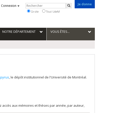
Je donne
Rechercher
Connexion
Rechercher
Ce site
Tout UdeM
NOTRE DÉPARTEMENT
VOUS ÊTES...
pyrus
, le dépôt institutionnel de l'Université de Montréal.
rez accès aux mémoires et thèses par année, par auteur,