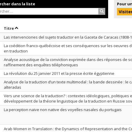
cher dans la liste
Pour un
Rechercher…
Visite
rier par date en ordre décroissant
Trier par titre en ordre décroissant
Titre
Las intervenciones del sujeto traductor en la Gaceta de Caracas (1808-1
La coédition franco-québécoise et ses conséquences sur les oeuvres de
en traduction
Analyse acoustique de la conviction exprimée dans des réponses de s
raffinement des enquêtes téléphoniques
La révolution du 25 janvier 2011 et la presse écrite égyptienne
Analyse de la traduction d’un texte multimodal : la bande dessinée : le 
alteradas
Vers une science de la traduction? : contextes idéologiques, politiques e
développement de la théorie linguistique de la traduction en Russie sov
La perception naïve non native des voyelles nasales du portugais
Arab Women in Translation : the Dynamics of Representation and the Co