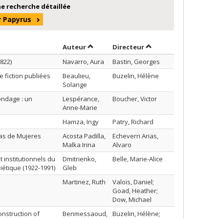
e recherche détaillée
r Papyrus
Trier par auteur en ordre décroissant
par contributeur en o
Auteur
Directeur
822)
Navarro, Aura
Bastin, Georges
 fiction publiées
Beaulieu,
Buzelin, Hélène
Solange
ondage : un
Lespérance,
Boucher, Victor
Anne-Marie
Hamza, Ingy
Patry, Richard
cas de Mujeres
Acosta Padilla,
Echeverri Arias,
Malka Irina
Alvaro
t institutionnels du
Dmitrienko,
Belle, Marie-Alice
iétique (1922-1991)
Gleb
Martinez, Ruth
Valois, Daniel;
Goad, Heather;
Dow, Michael
nstruction of
Benmessaoud,
Buzelin, Hélène;