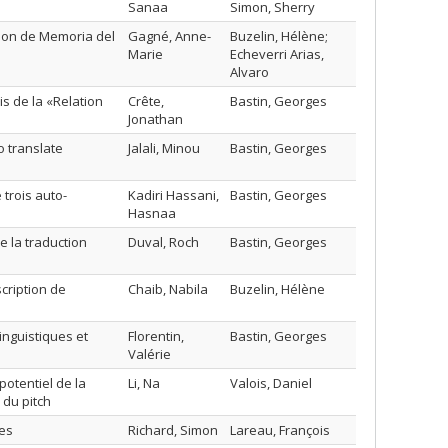
Sanaa
Simon, Sherry
ction de Memoria del
Gagné, Anne-
Buzelin, Hélène;
Marie
Echeverri Arias,
Alvaro
s de la «Relation
Crête,
Bastin, Georges
Jonathan
o translate
Jalali, Minou
Bastin, Georges
 trois auto-
Kadiri Hassani,
Bastin, Georges
Hasnaa
 la traduction
Duval, Roch
Bastin, Georges
cription de
Chaib, Nabila
Buzelin, Hélène
inguistiques et
Florentin,
Bastin, Georges
Valérie
potentiel de la
Li, Na
Valois, Daniel
 du pitch
ées
Richard, Simon
Lareau, François