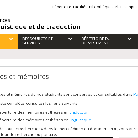
Liens
Répertoire
Facultés
Bibliothèques
Plan campus
externes
ences
guistique et de traduction
RESSOURCES ET
RÉPERTOIRE DU
SERVICES
DÉPARTEMENT
es et mémoires
ses et mémoires de nos étudiants sont conservés et consultables dans
Pa
liste complète, consultez les liens suivants :
épertoire des mémoires et thèses en
traduction
épertoire des mémoires et thèses en
linguistique
 de l'outil « Rechercher » dans le menu édition du document PDF, vous au
cteur de recherche ou par titre.