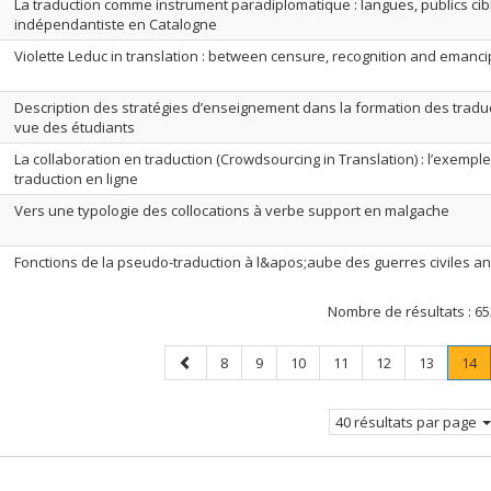
La traduction comme instrument paradiplomatique : langues, publics cib
indépendantiste en Catalogne
Violette Leduc in translation : between censure, recognition and emanci
Description des stratégies d’enseignement dans la formation des traduct
vue des étudiants
La collaboration en traduction (Crowdsourcing in Translation) : l’exempl
traduction en ligne
Vers une typologie des collocations à verbe support en malgache
Fonctions de la pseudo-traduction à l&apos;aube des guerres civiles an
Nombre de résultats :
65
Page
Page
Page
Page
Page
Page
Page
Pag
.
8
9
10
11
12
13
14
précédente
P
co
40 résultats par page