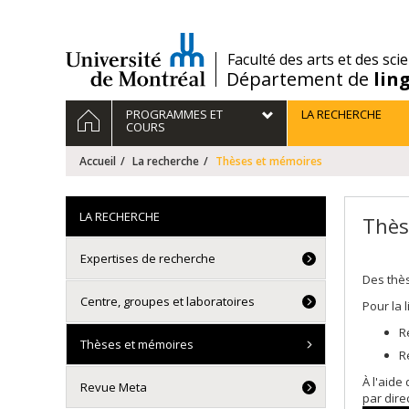
Passer
au
contenu
/
Faculté des arts et des sci
Département de
lin
Navigation
ACCUEIL
PROGRAMMES ET
LA RECHERCHE
principale
COURS
Accueil
La recherche
Thèses et mémoires
LA RECHERCHE
Thès
Expertises de recherche
Des thè
Centre, groupes et laboratoires
Pour la 
R
Thèses et mémoires
R
À l'aide
Revue Meta
par dire