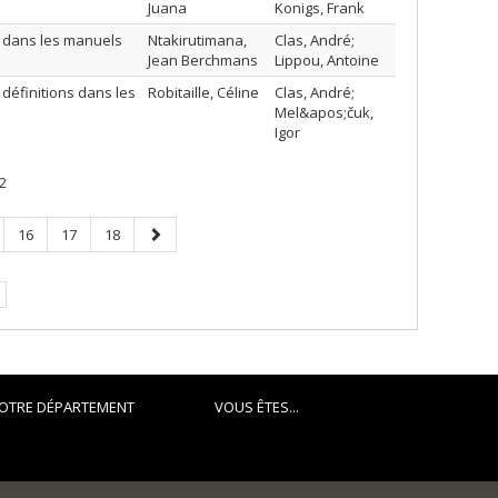
Juana
Konigs, Frank
e dans les manuels
Ntakirutimana,
Clas, André;
Jean Berchmans
Lippou, Antoine
 définitions dans les
Robitaille, Céline
Clas, André;
Mel&apos;čuk,
Igor
2
e
Page
Page
Page
Page
16
17
18
suivante
e.
OTRE DÉPARTEMENT
VOUS ÊTES...