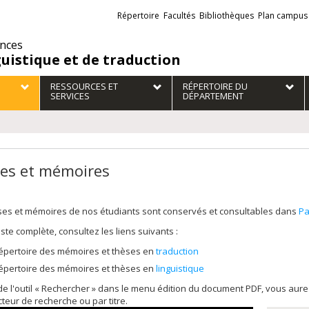
Liens
Répertoire
Facultés
Bibliothèques
Plan campus
externes
ences
guistique et de traduction
RESSOURCES ET
RÉPERTOIRE DU
SERVICES
DÉPARTEMENT
es et mémoires
ses et mémoires de nos étudiants sont conservés et consultables dans
Pa
liste complète, consultez les liens suivants :
épertoire des mémoires et thèses en
traduction
épertoire des mémoires et thèses en
linguistique
 de l'outil « Rechercher » dans le menu édition du document PDF, vous au
cteur de recherche ou par titre.