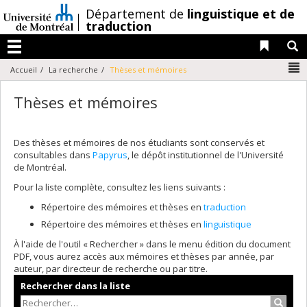
Passer
/
Département de
linguistique et de
au
traduction
contenu
Liens 
R
Menu
N
Accueil
La recherche
Thèses et mémoires
Thèses et mémoires
Des thèses et mémoires de nos étudiants sont conservés et
consultables dans
Papyrus
, le dépôt institutionnel de l'Université
de Montréal.
Pour la liste complète, consultez les liens suivants :
Répertoire des mémoires et thèses en
traduction
Répertoire des mémoires et thèses en
linguistique
À l'aide de l'outil « Rechercher » dans le menu édition du document
PDF, vous aurez accès aux mémoires et thèses par année, par
auteur, par directeur de recherche ou par titre.
Rechercher dans la liste
Recher