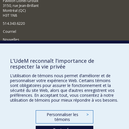
Pavillon Lionel-Groulx
3150, rue Jean-Brillant
Montréal (QC)
H3T 1N8
514.343.6220
Courriel
Nouvelles
Activités
Comment soutenir le Département?
L’UdeM reconnaît l’importance de
respecter la vie privée
BESOIN D'AIDE?
L’utilisation de témoins nous permet d’améliorer et de
Plan du site
personnaliser votre expérience Web. Certains témoins
Signaler une erreur
sont obligatoires pour assurer le fonctionnement et la
sécurité du site Web, alors que d’autres enregistrent vos
Accessibilité
préférences. En acceptant tout, vous consentez à notre
utilisation de témoins pour mieux répondre à vos besoins.
FACULTÉ DES ARTS ET DES SCIENCES
Nos départements et écoles
Personnaliser les
>
témoins
Nos centres d'études