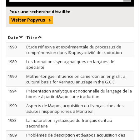
Pour une recherche détaillée
Visiter Papyrus
Trier par date en ordre croissant
Trier par titre en ordre croissant
Date
Titre
1990
Étude réflexive et expérimentale du processus de
compréhension dans l&apos;activité de traduction
1989
Les formations syntagmatiques en langues de
spécialité
1990
Mother-tongue influence on cameroonian english : a
cultural basis for vernacular usage in the G.C.E.
1994
Présentation analytique et notionnelle du langage de la
bourse à partir d&apos;une traduction
1990
Aspects de l&apos;acquisition du français chez des
adultes hispanophones à Montréal
1983
La maturation syntaxique du français écrit au
secondaire
1989
Problèmes de description et d&apos;acquisition des