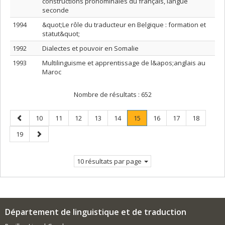
constructions pronominales du français, langue
seconde
1994
&quot;Le rôle du traducteur en Belgique : formation et
statut&quot;
1992
Dialectes et pouvoir en Somalie
1993
Multilinguisme et apprentissage de l&apos;anglais au
Maroc
Nombre de résultats :
652
Page
Page
Page
Page
Page
Page
Page
.
Page
Page
Page
10
11
12
13
14
15
16
17
18
précédente
Page
Page
Page
19
courante.
suivante
10 résultats par page
Département de linguistique et de traduction