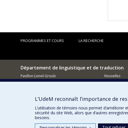
PROGRAMMES ET COURS
LA RECHERCHE
Département de linguistique et de traduction
Pavillon Lionel-Groulx
Nouvelles
3150, rue Jean-Brillant
Activités
Montréal (QC)
H3T 1N8
Comment so
L’UdeM reconnaît l’importance de resp
514.343.6220
Courriel
L’utilisation de témoins nous permet d’améliorer e
sécurité du site Web, alors que d’autres enregistr
besoins.
Tout refuser
Personnaliser les témoins
>