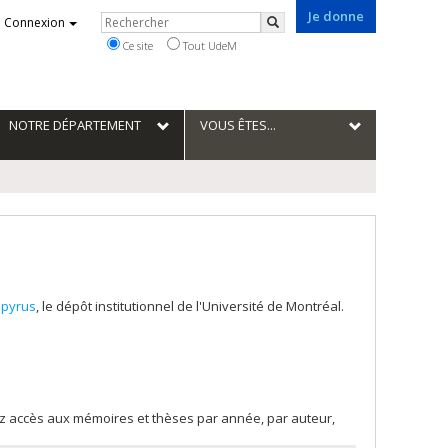
Je donne
Rechercher
Connexion
Rechercher
Ce site
Tout UdeM
NOTRE DÉPARTEMENT
VOUS ÊTES...
pyrus
, le dépôt institutionnel de l'Université de Montréal.
rez accès aux mémoires et thèses par année, par auteur,