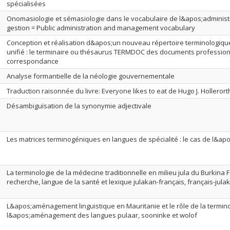
spécialisées
Onomasiologie et sémasiologie dans le vocabulaire de l&apos;administr
gestion = Public administration and management vocabulary
Conception et réalisation d&apos;un nouveau répertoire terminologiqu
unifié : le terminaire ou thésaurus TERMDOC des documents professio
correspondance
Analyse formantielle de la néologie gouvernementale
Traduction raisonnée du livre: Everyone likes to eat de Hugo J. Holleror
Désambiguïsation de la synonymie adjectivale
Les matrices terminogéniques en langues de spécialité : le cas de l&ap
La terminologie de la médecine traditionnelle en milieu jula du Burkina
recherche, langue de la santé et lexique julakan-français, français-jula
L&apos;aménagement linguistique en Mauritanie et le rôle de la termin
l&apos;aménagement des langues pulaar, sooninke et wolof