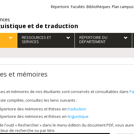
Liens
Répertoire
Facultés
Bibliothèques
Plan campus
externes
ences
guistique et de traduction
RESSOURCES ET
RÉPERTOIRE DU
SERVICES
DÉPARTEMENT
es et mémoires
ses et mémoires de nos étudiants sont conservés et consultables dans
Pa
liste complète, consultez les liens suivants :
épertoire des mémoires et thèses en
traduction
épertoire des mémoires et thèses en
linguistique
 de l'outil « Rechercher » dans le menu édition du document PDF, vous au
cteur de recherche ou par titre.