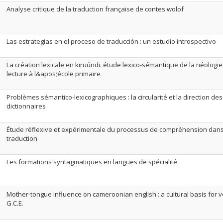
Analyse critique de la traduction française de contes wolof
Las estrategias en el proceso de traducción : un estudio introspectivo
La création lexicale en kiruúndi. étude lexico-sémantique de la néolog
lecture à l&apos;école primaire
Problèmes sémantico-lexicographiques : la circularité et la direction des
dictionnaires
Étude réflexive et expérimentale du processus de compréhension dans 
traduction
Les formations syntagmatiques en langues de spécialité
Mother-tongue influence on cameroonian english : a cultural basis for 
G.C.E.