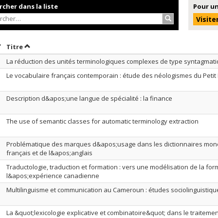
cher dans la liste
Pour un
Rechercher…
Visite
rier par date en ordre croissant
Trier par titre en ordre croissant
Titre
La réduction des unités terminologiques complexes de type syntagmat
Le vocabulaire français contemporain : étude des néologismes du Petit
Description d&apos;une langue de spécialité : la finance
The use of semantic classes for automatic terminology extraction
Problématique des marques d&apos;usage dans les dictionnaires monol
français et de l&apos;anglais
Traductologie, traduction et formation : vers une modélisation de la for
l&apos;expérience canadienne
Multilinguisme et communication au Cameroun : études sociolinguistiqu
La &quot;lexicologie explicative et combinatoire&quot; dans le traitemen