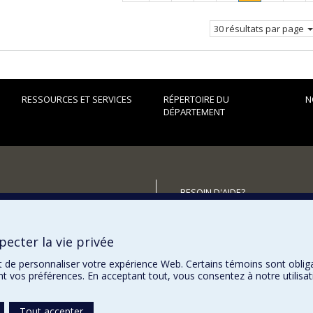
précédente
Page
courante.
30 résultats par page
RESSOURCES ET SERVICES
RÉPERTOIRE DU
N
DÉPARTEMENT
BESOIN D'AIDE?
Plan du site
utenir le Département?
Signaler une erreur
ecter la vie privée
Accessibilité
t de personnaliser votre expérience Web. Certains témoins sont oblig
ent vos préférences. En acceptant tout, vous consentez à notre utili
Tout accepter