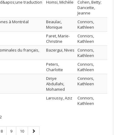
r d&apos;une traduction
Homsi, Michèle
Cohen, Betty;
Dancette,
Jeanne
ones à Montréal
Beaulac,
Connors,
Monique
Kathleen
Paret, Marie-
Connors,
Christine
Kathleen
ominales du français,
Bazergui, Nives
Connors,
Kathleen
Peters,
Connors,
Charlotte
Kathleen
Diriye
Connors,
Abdullahi,
Kathleen
Mohamed
Laroussy, Aziz
Connors,
Kathleen
2
Page
Page
Page
Page
8
9
10