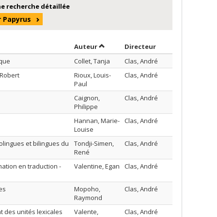
e recherche détaillée
r Papyrus
Trier par auteur en ordre croissant
par contributeur 
Auteur
Directeur
ique
Collet, Tanja
Clas, André
 Robert
Rioux, Louis-
Clas, André
Paul
Caignon,
Clas, André
Philippe
Hannan, Marie-
Clas, André
Louise
ingues et bilingues du
Tondji-Simen,
Clas, André
René
mation en traduction -
Valentine, Egan
Clas, André
es
Mopoho,
Clas, André
Raymond
t des unités lexicales
Valente,
Clas, André