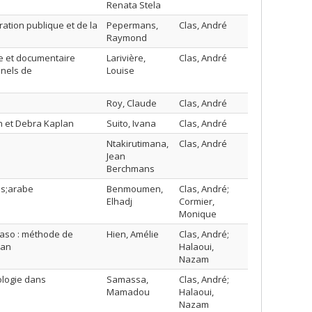
Renata Stela
ation publique et de la
Pepermans,
Clas, André
Raymond
e et documentaire
Larivière,
Clas, André
nnels de
Louise
Roy, Claude
Clas, André
th et Debra Kaplan
Suito, Ivana
Clas, André
Ntakirutimana,
Clas, André
Jean
Berchmans
os;arabe
Benmoumen,
Clas, André;
Elhadj
Cormier,
Monique
 Faso : méthode de
Hien, Amélie
Clas, André;
kan
Halaoui,
Nazam
ologie dans
Samassa,
Clas, André;
Mamadou
Halaoui,
Nazam