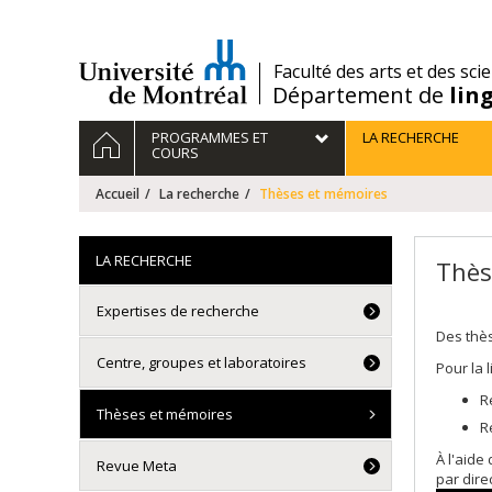
Passer
au
contenu
/
Faculté des arts et des sci
Département de
lin
Navigation
ACCUEIL
PROGRAMMES ET
LA RECHERCHE
principale
COURS
Accueil
La recherche
Thèses et mémoires
LA RECHERCHE
Thès
Expertises de recherche
Des thè
Centre, groupes et laboratoires
Pour la 
R
Thèses et mémoires
R
À l'aide
Revue Meta
par dire