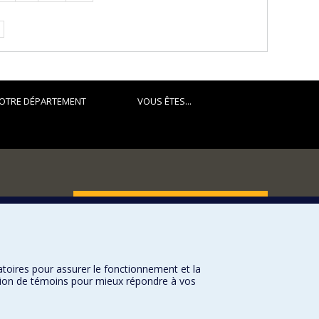
suivante
OTRE DÉPARTEMENT
VOUS ÊTES...
FACULTÉ DES ARTS ET DES SCIENCES
Nos départements et écoles
Nos centres d'études
atoires pour assurer le fonctionnement et la
Nos programmes et cours
sation de témoins pour mieux répondre à vos