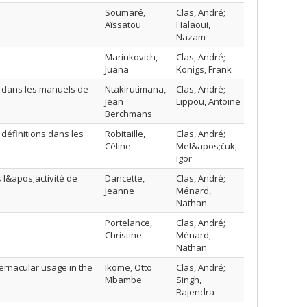
Soumaré,
Clas, André;
Aïssatou
Halaoui,
Nazam
Marinkovich,
Clas, André;
Juana
Konigs, Frank
ie dans les manuels de
Ntakirutimana,
Clas, André;
Jean
Lippou, Antoine
Berchmans
 définitions dans les
Robitaille,
Clas, André;
Céline
Mel&apos;čuk,
Igor
l&apos;activité de
Dancette,
Clas, André;
Jeanne
Ménard,
Nathan
Portelance,
Clas, André;
Christine
Ménard,
Nathan
vernacular usage in the
Ikome, Otto
Clas, André;
Mbambe
Singh,
Rajendra