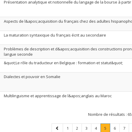
Présentation analytique et notionnelle du langage de la bourse à parti
Aspects de l&apos;acquisition du français chez des adultes hispanoph
La maturation syntaxique du français écrit au secondaire
Problèmes de description et d&apos;acquisition des constructions pron
langue seconde
&quot;Le rôle du traducteur en Belgique : formation et statut&quot;
Dialectes et pouvoir en Somalie
Multilinguisme et apprentissage de l&apos;anglais au Maroc
Nombre de résultats :
65
Page
Page
Page
Page
Page
Page
.
Page
Page
1
2
3
4
5
6
7