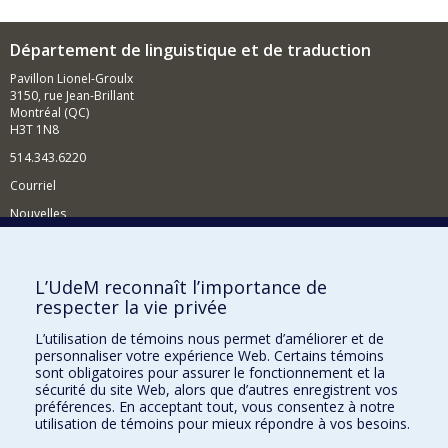
Département de linguistique et de traduction
Pavillon Lionel-Groulx
3150, rue Jean-Brillant
Montréal (QC)
H3T 1N8
514.343.6220
Courriel
Nouvelles
Activités
Comment soutenir le Département?
L’UdeM reconnaît l’importance de
respecter la vie privée
BESOIN D'AIDE?
L’utilisation de témoins nous permet d’améliorer et de
Plan du site
personnaliser votre expérience Web. Certains témoins
Signaler une erreur
sont obligatoires pour assurer le fonctionnement et la
sécurité du site Web, alors que d’autres enregistrent vos
Accessibilité
préférences. En acceptant tout, vous consentez à notre
utilisation de témoins pour mieux répondre à vos besoins.
FACULTÉ DES ARTS ET DES SCIENCES