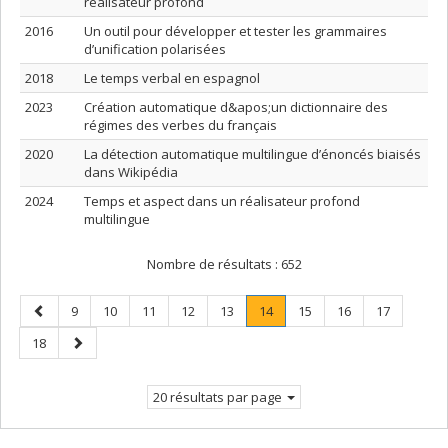
réalisateur profond
2016
Un outil pour développer et tester les grammaires
d’unification polarisées
2018
Le temps verbal en espagnol
2023
Création automatique d&apos;un dictionnaire des
régimes des verbes du français
2020
La détection automatique multilingue d’énoncés biaisés
dans Wikipédia
2024
Temps et aspect dans un réalisateur profond
multilingue
Nombre de résultats :
652
Page
Page
Page
Page
Page
Page
Page
.
Page
Page
Page
9
10
11
12
13
14
15
16
17
précédente
Page
Page
Page
18
courante.
suivante
20 résultats par page