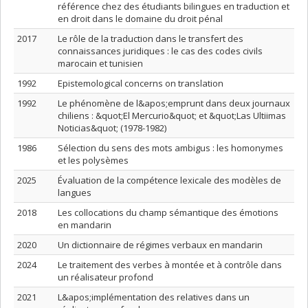
référence chez des étudiants bilingues en traduction et
en droit dans le domaine du droit pénal
2017
Le rôle de la traduction dans le transfert des
connaissances juridiques : le cas des codes civils
marocain et tunisien
1992
Epistemological concerns on translation
1992
Le phénomène de l&apos;emprunt dans deux journaux
chiliens : &quot;El Mercurio&quot; et &quot;Las Ultiimas
Noticias&quot; (1978-1982)
1986
Sélection du sens des mots ambigus : les homonymes
et les polysèmes
2025
Évaluation de la compétence lexicale des modèles de
langues
2018
Les collocations du champ sémantique des émotions
en mandarin
2020
Un dictionnaire de régimes verbaux en mandarin
2024
Le traitement des verbes à montée et à contrôle dans
un réalisateur profond
2021
L&apos;implémentation des relatives dans un