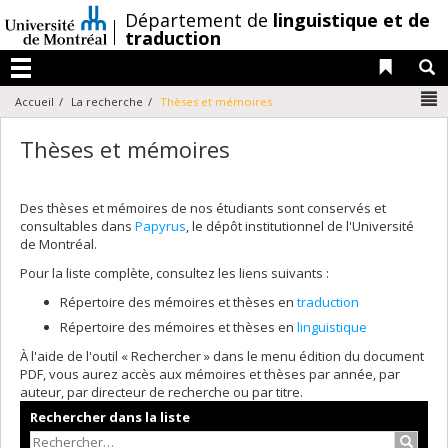
Passer
/
Département de
linguistique et de
au
traduction
contenu
Liens 
R
Menu
N
Accueil
La recherche
Thèses et mémoires
Thèses et mémoires
Des thèses et mémoires de nos étudiants sont conservés et
consultables dans
Papyrus
, le dépôt institutionnel de l'Université
de Montréal.
Pour la liste complète, consultez les liens suivants :
Répertoire des mémoires et thèses en
traduction
Répertoire des mémoires et thèses en
linguistique
À l'aide de l'outil « Rechercher » dans le menu édition du document
PDF, vous aurez accès aux mémoires et thèses par année, par
auteur, par directeur de recherche ou par titre.
Rechercher dans la liste
Recher