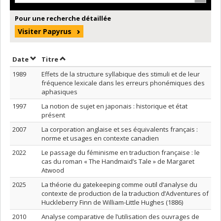
Pour une recherche détaillée
Visiter Papyrus
Trier par date en ordre décroissant
Trier par titre en ordre décroissant
Date
Titre
1989
Effets de la structure syllabique des stimuli et de leur
fréquence lexicale dans les erreurs phonémiques des
aphasiques
1997
La notion de sujet en japonais : historique et état
présent
2007
La corporation anglaise et ses équivalents français :
norme et usages en contexte canadien
2022
Le passage du féminisme en traduction française : le
cas du roman « The Handmaid’s Tale » de Margaret
Atwood
2025
La théorie du gatekeeping comme outil d’analyse du
contexte de production de la traduction d’Adventures of
Huckleberry Finn de William-Little Hughes (1886)
2010
Analyse comparative de l’utilisation des ouvrages de