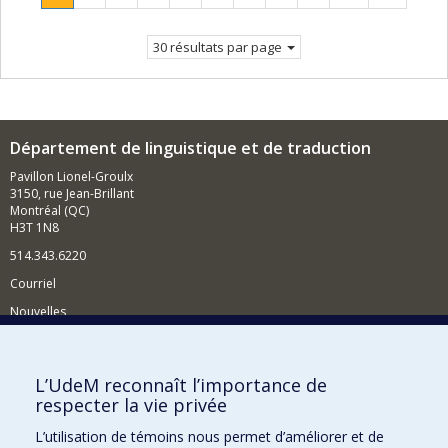
Page
suivante
courante.
30 résultats par page
Département de linguistique et de traduction
Pavillon Lionel-Groulx
3150, rue Jean-Brillant
Montréal (QC)
H3T 1N8
514.343.6220
Courriel
Nouvelles
Activités
Comment soutenir le Département?
L’UdeM reconnaît l’importance de
respecter la vie privée
BESOIN D'AIDE?
L’utilisation de témoins nous permet d’améliorer et de
Plan du site