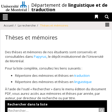
Passer
/
Département de
linguistique et de
au
traduction
contenu
Liens 
R
Menu
N
Accueil
La recherche
Thèses et mémoires
Thèses et mémoires
Des thèses et mémoires de nos étudiants sont conservés et
consultables dans
Papyrus
, le dépôt institutionnel de l'Université
de Montréal.
Pour la liste complète, consultez les liens suivants :
Répertoire des mémoires et thèses en
traduction
Répertoire des mémoires et thèses en
linguistique
À l'aide de l'outil « Rechercher » dans le menu édition du document
PDF, vous aurez accès aux mémoires et thèses par année, par
auteur, par directeur de recherche ou par titre.
Rechercher dans la liste
Recher