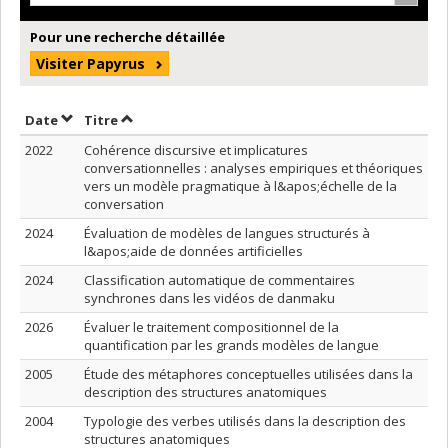
Pour une recherche détaillée
Visiter Papyrus
Trier par date en ordre décroissant
Trier par titre en ordre décroissant
Date
Titre
2022
Cohérence discursive et implicatures
conversationnelles : analyses empiriques et théoriques
vers un modèle pragmatique à l&apos;échelle de la
conversation
2024
Évaluation de modèles de langues structurés à
l&apos;aide de données artificielles
2024
Classification automatique de commentaires
synchrones dans les vidéos de danmaku
2026
Évaluer le traitement compositionnel de la
quantification par les grands modèles de langue
2005
Étude des métaphores conceptuelles utilisées dans la
description des structures anatomiques
2004
Typologie des verbes utilisés dans la description des
structures anatomiques