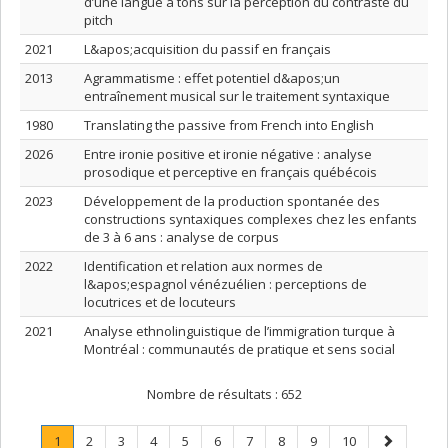
d’une langue à tons sur la perception du contraste du
pitch
2021
L&apos;acquisition du passif en français
2013
Agrammatisme : effet potentiel d&apos;un
entraînement musical sur le traitement syntaxique
1980
Translating the passive from French into English
2026
Entre ironie positive et ironie négative : analyse
prosodique et perceptive en français québécois
2023
Développement de la production spontanée des
constructions syntaxiques complexes chez les enfants
de 3 à 6 ans : analyse de corpus
2022
Identification et relation aux normes de
l&apos;espagnol vénézuélien : perceptions de
locutrices et de locuteurs
2021
Analyse ethnolinguistique de l’immigration turque à
Montréal : communautés de pratique et sens social
Nombre de résultats :
652
Page
.
Page
Page
Page
Page
Page
Page
Page
Page
Page
Page
1
2
3
4
5
6
7
8
9
10