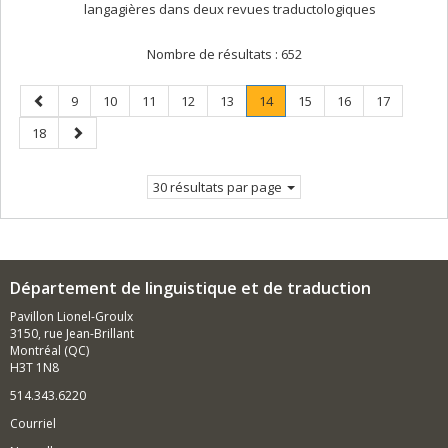
langagières dans deux revues traductologiques
Nombre de résultats :
652
Page
Page
Page
Page
Page
Page
Page
.
Page
Page
Page
9
10
11
12
13
14
15
16
17
précédente
Page
Page
Page
18
courante.
suivante
30 résultats par page
Département de linguistique et de traduction
Pavillon Lionel-Groulx
3150, rue Jean-Brillant
Montréal (QC)
H3T 1N8
514.343.6220
Courriel