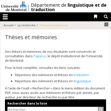
Passer
/
Département de
linguistique et de
au
traduction
contenu
Liens 
R
Menu
N
Accueil
La recherche
Thèses et mémoires
Thèses et mémoires
Des thèses et mémoires de nos étudiants sont conservés et
consultables dans
Papyrus
, le dépôt institutionnel de l'Université
de Montréal.
Pour la liste complète, consultez les liens suivants :
Répertoire des mémoires et thèses en
traduction
Répertoire des mémoires et thèses en
linguistique
À l'aide de l'outil « Rechercher » dans le menu édition du document
PDF, vous aurez accès aux mémoires et thèses par année, par
auteur, par directeur de recherche ou par titre.
Rechercher dans la liste
Recher