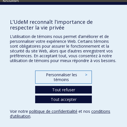
Nouvelles
Activités
Comment soutenir le Département?
L’UdeM reconnaît l’importance de
respecter la vie privée
BESOIN D'AIDE?
L’utilisation de témoins nous permet d’améliorer et de
Plan du site
personnaliser votre expérience Web. Certains témoins
Signaler une erreur
sont obligatoires pour assurer le fonctionnement et la
sécurité du site Web, alors que d’autres enregistrent vos
Accessibilité
préférences. En acceptant tout, vous consentez à notre
utilisation de témoins pour mieux répondre à vos besoins.
FACULTÉ DES ARTS ET DES SCIENCES
Nos départements et écoles
Personnaliser les
>
témoins
Nos centres d'études
Nos programmes et cours
Tout refuser
Tout accepter
Confidentialité
Voir notre
politique de confidentialité
et nos
conditions
Conditions d’utilisation
d’utilisation
.
Paramètres des témoins
Université de