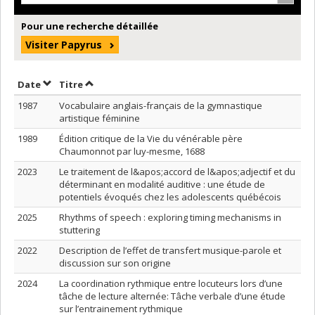
Pour une recherche détaillée
Visiter Papyrus
Trier par date en ordre décroissant
Trier par titre en ordre décroissant
Date
Titre
1987
Vocabulaire anglais-français de la gymnastique
artistique féminine
1989
Édition critique de la Vie du vénérable père
Chaumonnot par luy-mesme, 1688
2023
Le traitement de l&apos;accord de l&apos;adjectif et du
déterminant en modalité auditive : une étude de
potentiels évoqués chez les adolescents québécois
2025
Rhythms of speech : exploring timing mechanisms in
stuttering
2022
Description de l’effet de transfert musique-parole et
discussion sur son origine
2024
La coordination rythmique entre locuteurs lors d’une
tâche de lecture alternée: Tâche verbale d’une étude
sur l’entrainement rythmique