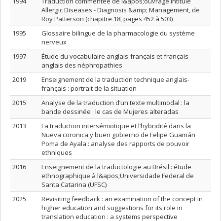
1994
Traduction commentée de l&apos;ouvrage intitulé
Allergic Diseases - Diagnosis &amp; Management, de
Roy Patterson (chapitre 18, pages 452 à 503)
1995
Glossaire bilingue de la pharmacologie du système
nerveux
1997
Étude du vocabulaire anglais-français et français-
anglais des néphropathies
2019
Enseignement de la traduction technique anglais-
français : portrait de la situation
2015
Analyse de la traduction d’un texte multimodal : la
bande dessinée : le cas de Mujeres alteradas
2013
La traduction intersémiotique et l’hybridité dans la
Nueva coronica y buen gobierno de Felipe Guamán
Poma de Ayala : analyse des rapports de pouvoir
ethniques
2016
Enseignement de la traductologie au Brésil : étude
ethnographique à l&apos;Universidade Federal de
Santa Catarina (UFSC)
2025
Revisiting feedback : an examination of the concept in
higher education and suggestions for its role in
translation education : a systems perspective