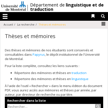
Passer
/
Département de
linguistique et de
au
traduction
contenu
Liens 
R
Menu
N
Accueil
La recherche
Thèses et mémoires
Thèses et mémoires
Des thèses et mémoires de nos étudiants sont conservés et
consultables dans
Papyrus
, le dépôt institutionnel de l'Université
de Montréal.
Pour la liste complète, consultez les liens suivants :
Répertoire des mémoires et thèses en
traduction
Répertoire des mémoires et thèses en
linguistique
À l'aide de l'outil « Rechercher » dans le menu édition du document
PDF, vous aurez accès aux mémoires et thèses par année, par
auteur, par directeur de recherche ou par titre.
Rechercher dans la liste
Recher