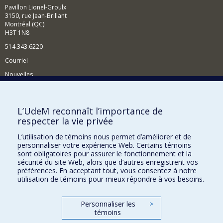
Pavillon Lionel-Groulx
3150, rue Jean-Brillant
Montréal (QC)
H3T 1N8
514.343.6220
Courriel
Nouvelles
Activités
Comment soutenir le Département?
L’UdeM reconnaît l’importance de
respecter la vie privée
BESOIN D'AIDE?
L’utilisation de témoins nous permet d’améliorer et de
Plan du site
personnaliser votre expérience Web. Certains témoins
Signaler une erreur
sont obligatoires pour assurer le fonctionnement et la
sécurité du site Web, alors que d’autres enregistrent vos
Accessibilité
préférences. En acceptant tout, vous consentez à notre
utilisation de témoins pour mieux répondre à vos besoins.
FACULTÉ DES ARTS ET DES SCIENCES
Nos départements et écoles
Personnaliser les
>
témoins
Nos centres d'études