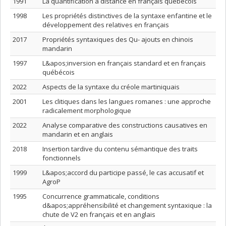
1991
La quantification à distance en français québécois
1998
Les propriétés distinctives de la syntaxe enfantine et le
développement des relatives en français
2017
Propriétés syntaxiques des Qu- ajouts en chinois
mandarin
1997
L&apos;inversion en français standard et en français
québécois
2022
Aspects de la syntaxe du créole martiniquais
2001
Les clitiques dans les langues romanes : une approche
radicalement morphologique
2022
Analyse comparative des constructions causatives en
mandarin et en anglais
2018
Insertion tardive du contenu sémantique des traits
fonctionnels
1999
L&apos;accord du participe passé, le cas accusatif et
AgroP
1995
Concurrence grammaticale, conditions
d&apos;appréhensibilité et changement syntaxique : la
chute de V2 en français et en anglais