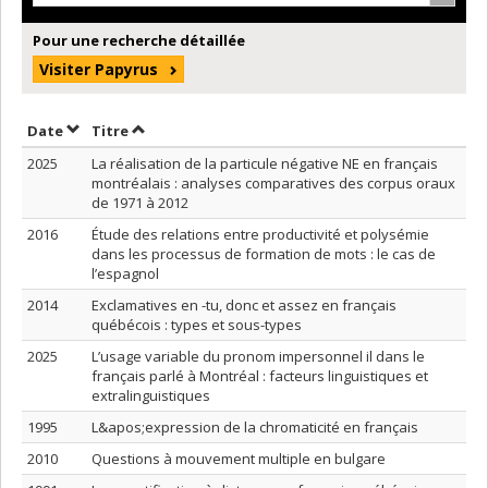
Pour une recherche détaillée
Visiter Papyrus
Trier par date en ordre décroissant
Trier par titre en ordre décroissant
Date
Titre
2025
La réalisation de la particule négative NE en français
montréalais : analyses comparatives des corpus oraux
de 1971 à 2012
2016
Étude des relations entre productivité et polysémie
dans les processus de formation de mots : le cas de
l’espagnol
2014
Exclamatives en -tu, donc et assez en français
québécois : types et sous-types
2025
L’usage variable du pronom impersonnel il dans le
français parlé à Montréal : facteurs linguistiques et
extralinguistiques
1995
L&apos;expression de la chromaticité en français
2010
Questions à mouvement multiple en bulgare