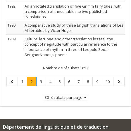
1992
An annotated translation of five Grimm fairy tales, with
a comparison of these tables to two published
translations
1990
A comparative study of three English translations of Les
Misérables by Victor Hugo
1989
Cultural lacunae and other translation losses : the
concept of negritude with particular reference to the
importance of rhythm in three of Leopold Sedar
Senghor&apos;s poems
Nombre de résultats :
652
Page
Page
Page
.
Page
Page
Page
Page
Page
Page
Page
Page
Page
1
2
3
4
5
6
7
8
9
10
précédente
Page
suivant
courante.
30 résultats par page
Département de linguistique et de traduction