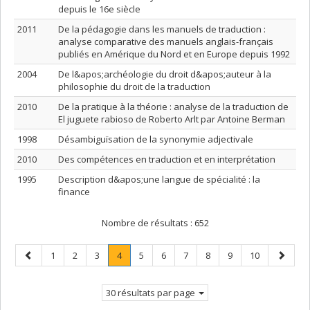
depuis le 16e siècle
2011
De la pédagogie dans les manuels de traduction :
analyse comparative des manuels anglais-français
publiés en Amérique du Nord et en Europe depuis 1992
2004
De l&apos;archéologie du droit d&apos;auteur à la
philosophie du droit de la traduction
2010
De la pratique à la théorie : analyse de la traduction de
El juguete rabioso de Roberto Arlt par Antoine Berman
1998
Désambiguïsation de la synonymie adjectivale
2010
Des compétences en traduction et en interprétation
1995
Description d&apos;une langue de spécialité : la
finance
Nombre de résultats :
652
Page
Page
Page
Page
Page
.
Page
Page
Page
Page
Page
Page
Page
1
2
3
4
5
6
7
8
9
10
précédente
Page
suivant
courante.
30 résultats par page