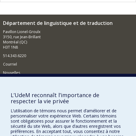
Département de linguistique et de traduction
Pavillon Lionel-Groulx
3150, rue Jean-Brillant
Montréal (QC)
H3T 1N8
514.343.6220
Courriel
Nouvelles
Activités
Comment soutenir le Département?
L’UdeM reconnaît l’importance de
respecter la vie privée
BESOIN D'AIDE?
L’utilisation de témoins nous permet d’améliorer et de
Plan du site
personnaliser votre expérience Web. Certains témoins
Signaler une erreur
sont obligatoires pour assurer le fonctionnement et la
sécurité du site Web, alors que d’autres enregistrent vos
Accessibilité
préférences. En acceptant tout, vous consentez à notre