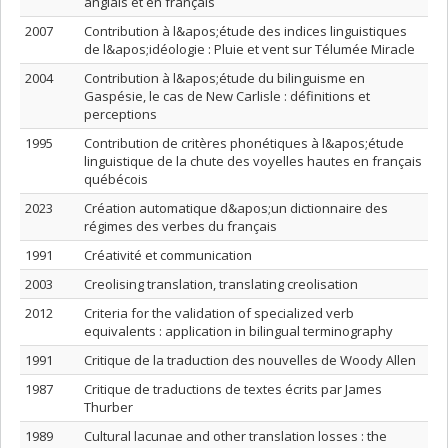
anglais et en français
2007
Contribution à l&apos;étude des indices linguistiques
de l&apos;idéologie : Pluie et vent sur Télumée Miracle
2004
Contribution à l&apos;étude du bilinguisme en
Gaspésie, le cas de New Carlisle : définitions et
perceptions
1995
Contribution de critères phonétiques à l&apos;étude
linguistique de la chute des voyelles hautes en français
québécois
2023
Création automatique d&apos;un dictionnaire des
régimes des verbes du français
1991
Créativité et communication
2003
Creolising translation, translating creolisation
2012
Criteria for the validation of specialized verb
equivalents : application in bilingual terminography
1991
Critique de la traduction des nouvelles de Woody Allen
1987
Critique de traductions de textes écrits par James
Thurber
1989
Cultural lacunae and other translation losses : the