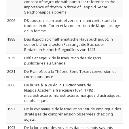
concept of negritude with particular reference to the
importance of rhythm in three of Leopold Sedar
Senghor&apos;s poems
2006
D&apos;un islam textuel vers un islam contextuel : la
traduction du Coran et la construction de l&apos;image
de la femme
1988
Das &quot;Iatromathematische Hausbuch&quot; in
seiner bisher ältesten Fassung : die Buchauer
Redaktion Heinrich Stegmüllers von 1443
2025
Défis et enjeux de la traduction des slogans
publicitaires au Canada
2021
De FrameNet à la Théorie Sens-Texte : conversion et
correspondance
2006
De la 1re à la 2e éd. du Dictionnaire de
l&apos;Académie française (1694, 1718) :
macrostructure, microstructure; marques diastratiques,
diaphasiques
1993
De la dynamique de la traduction : étude empirique des
stratégies de compréhension observées chez cinq
sujets.
1993
De la longueur des voyelles dans les mots savants