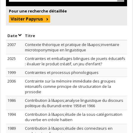
Pour une recherche détaillée
Visiter Papyrus
Trier par date en ordre croissant
Trier par titre en ordre croissant
Date
Titre
2007
Contexte théorique et pratique de l&apos;inventaire
microtoponymique en linguistique
2025
Contraintes et emballages bilingues de jouets éducatifs
: évaluer le produit créatif, un jeu d’enfant?
1999
Contraintes et processus phonologiques
2006
Contrainte sur la mémoire immédiate des groupes
intonatifs comme principe de structuration de la
prosodie
1986
Contribution à l&apos;analyse linguistique du discours
politique du Burundi entre 1958 et 1966
1994
Contribution à l&apos;étude de la sous-catégorisation
du verbe en créole haïtien
1989
Contribution à l&apos;étude des connecteurs en