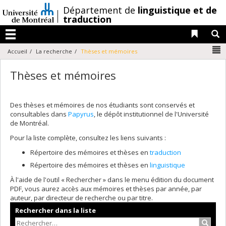
Passer
/
Département de
linguistique et de
au
traduction
contenu
Liens 
R
Menu
N
Accueil
La recherche
Thèses et mémoires
Thèses et mémoires
Des thèses et mémoires de nos étudiants sont conservés et
consultables dans
Papyrus
, le dépôt institutionnel de l'Université
de Montréal.
Pour la liste complète, consultez les liens suivants :
Répertoire des mémoires et thèses en
traduction
Répertoire des mémoires et thèses en
linguistique
À l'aide de l'outil « Rechercher » dans le menu édition du document
PDF, vous aurez accès aux mémoires et thèses par année, par
auteur, par directeur de recherche ou par titre.
Rechercher dans la liste
Recher