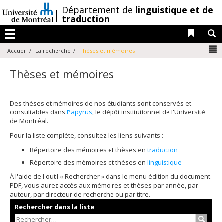
Passer
/
Département de
linguistique et de
au
traduction
contenu
Liens 
R
Menu
N
Accueil
La recherche
Thèses et mémoires
Thèses et mémoires
Des thèses et mémoires de nos étudiants sont conservés et
consultables dans
Papyrus
, le dépôt institutionnel de l'Université
de Montréal.
Pour la liste complète, consultez les liens suivants :
Répertoire des mémoires et thèses en
traduction
Répertoire des mémoires et thèses en
linguistique
À l'aide de l'outil « Rechercher » dans le menu édition du document
PDF, vous aurez accès aux mémoires et thèses par année, par
auteur, par directeur de recherche ou par titre.
Rechercher dans la liste
Recher