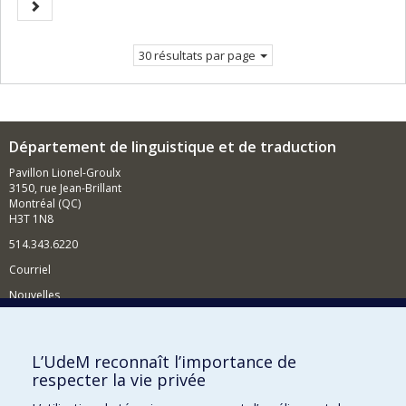
Page
courante.
suivante
30 résultats par page
Département de linguistique et de traduction
Pavillon Lionel-Groulx
3150, rue Jean-Brillant
Montréal (QC)
H3T 1N8
514.343.6220
Courriel
Nouvelles
Activités
Comment soutenir le Département?
L’UdeM reconnaît l’importance de
respecter la vie privée
BESOIN D'AIDE?