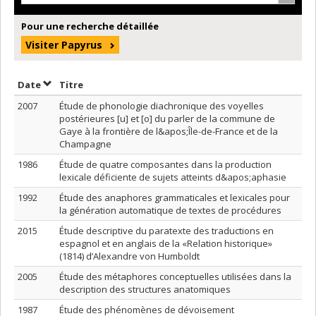
Pour une recherche détaillée
Visiter Papyrus
Trier par date en ordre croissant
Trier par titre en ordre croissant
Date
Titre
2007
Étude de phonologie diachronique des voyelles
postérieures [u] et [o] du parler de la commune de
Gaye à la frontière de l&apos;Île-de-France et de la
Champagne
1986
Étude de quatre composantes dans la production
lexicale déficiente de sujets atteints d&apos;aphasie
1992
Étude des anaphores grammaticales et lexicales pour
la génération automatique de textes de procédures
2015
Étude descriptive du paratexte des traductions en
espagnol et en anglais de la «Relation historique»
(1814) d’Alexandre von Humboldt
2005
Étude des métaphores conceptuelles utilisées dans la
description des structures anatomiques
1987
Étude des phénomènes de dévoisement