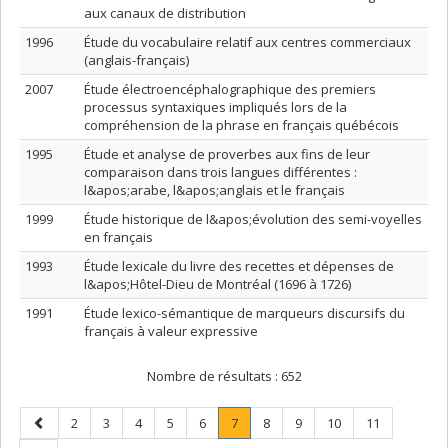
aux canaux de distribution
1996
Étude du vocabulaire relatif aux centres commerciaux
(anglais-français)
2007
Étude électroencéphalographique des premiers
processus syntaxiques impliqués lors de la
compréhension de la phrase en français québécois
1995
Étude et analyse de proverbes aux fins de leur
comparaison dans trois langues différentes :
l&apos;arabe, l&apos;anglais et le français
1999
Étude historique de l&apos;évolution des semi-voyelles
en français
1993
Étude lexicale du livre des recettes et dépenses de
l&apos;Hôtel-Dieu de Montréal (1696 à 1726)
1991
Étude lexico-sémantique de marqueurs discursifs du
français à valeur expressive
Nombre de résultats :
652
Page
Page
Page
Page
Page
Page
Page
.
Page
Page
Page
Page
2
3
4
5
6
7
8
9
10
11
précédente
Page