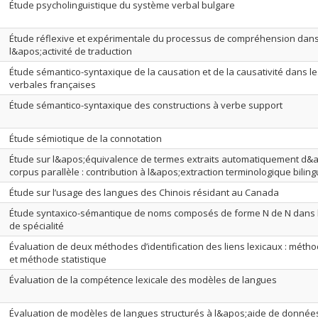
Étude psycholinguistique du système verbal bulgare
Étude réflexive et expérimentale du processus de compréhension dan
l&apos;activité de traduction
Étude sémantico-syntaxique de la causation et de la causativité dans l
verbales françaises
Étude sémantico-syntaxique des constructions à verbe support
Étude sémiotique de la connotation
Étude sur l&apos;équivalence de termes extraits automatiquement d&
corpus parallèle : contribution à l&apos;extraction terminologique bilin
Étude sur l’usage des langues des Chinois résidant au Canada
Étude syntaxico-sémantique de noms composés de forme N de N dans 
de spécialité
Évaluation de deux méthodes d’identification des liens lexicaux : méth
et méthode statistique
Évaluation de la compétence lexicale des modèles de langues
Évaluation de modèles de langues structurés à l&apos;aide de données a