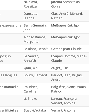
Nikolova,
Jarema Arvanitakis,
Rossitza
Gonia
s
Dancette,
Clas, André; Ménard,
Jeanne
Nathan
es expressions
Saint-Germain,
Mel&apos;čuk, Igor
Jean
Alonso Ramos,
Mel&apos;čuk, Igor
Margarita
Le Blanc, Benoît
Gémar, Jean-Claude
apos;un
Le Serrec,
L&apos;Homme, Marie-
gue
Annaïch
Claude
Qiao, Wei
Auger, Julie
les langues
Soucy, Bernard
Baudot, Jean; Dugas,
Andre
ode manuelle
Poudrier,
Polguère, Alain; Drouin,
Caroline
Patrick
Li, Shuxu
Lareau, François;
Venant, Antoine
rtificielles
Suzuki, Yutaka
Venant, Antoine