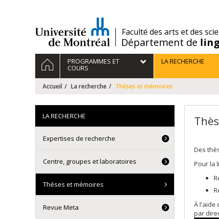
Passer
au
contenu
/
Faculté des arts et des sci
Département de
lin
Navigation
ACCUEIL
PROGRAMMES ET
LA RECHERCHE
principale
COURS
Accueil
La recherche
Thèses et mémoires
LA RECHERCHE
Thès
Expertises de recherche
Des thè
Centre, groupes et laboratoires
Pour la 
R
Thèses et mémoires
R
À l'aide
Revue Meta
par dire