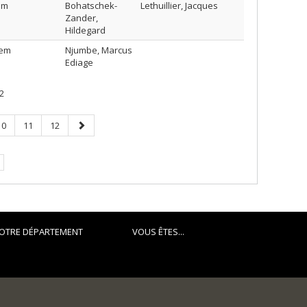
em
Bohatschek-
Lethuillier, Jacques
Zander,
Hildegard
tem
Njumbe, Marcus
Ediage
2
Page
Page
Page
Page
10
11
12
suivante
OTRE DÉPARTEMENT
VOUS ÊTES...