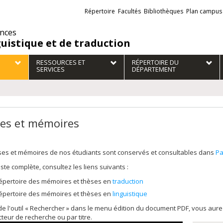
Liens
Répertoire
Facultés
Bibliothèques
Plan campus
externes
ences
guistique et de traduction
RESSOURCES ET
RÉPERTOIRE DU
SERVICES
DÉPARTEMENT
es et mémoires
ses et mémoires de nos étudiants sont conservés et consultables dans
Pa
liste complète, consultez les liens suivants :
épertoire des mémoires et thèses en
traduction
épertoire des mémoires et thèses en
linguistique
 de l'outil « Rechercher » dans le menu édition du document PDF, vous au
cteur de recherche ou par titre.