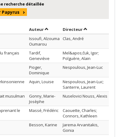
e recherche détaillée
r Papyrus
Trier par auteur en ordre croissant
par contributeur en ordre
Auteur
Directeur
Issoufi, Alzouma
Clas, André
Oumarou
u français
Tardif,
Mel&apos;čuk, Igor;
Geneviève
Polguère, Alain
Pioger,
Nespoulous, Jean-Luc
Dominique
arkinsonienne
Aquin, Louise
Nespoulous, Jean-Luc;
Santerre, Laurent
 fait musulman
Gonny, Marie-
Nuselovici Nouss, Alexis
Josèphe
pprenant le
Massé, Frédéric
Caouette, Charles;
Connors, Kathleen
Besson, Karine
Jarema Arvanitakis,
Gonia