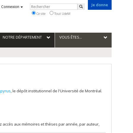
Je donne
Rechercher
Connexion
Rechercher
Ce site
Tout UdeM
NOTRE DÉPARTEMENT
VOUS ÊTES...
pyrus
, le dépôt institutionnel de l'Université de Montréal.
rez accès aux mémoires et thèses par année, par auteur,