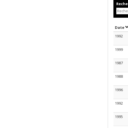
Recher
T
Date
1992
1999
1987
1988
1996
1992
1995