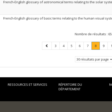
French-English glossary of astronomical terms relating to the solar syst
French-English glossary of basic terms relating to the human visual sys
Nombre de résultats :
65
Page
Page
Page
Page
Page
Page
Page
.
Page
3
4
5
6
7
8
9
précédente
Page
courante.
30 résultats par page
RESSOURCES ET SERVICES
RÉPERTOIRE DU
N
DÉPARTEMENT