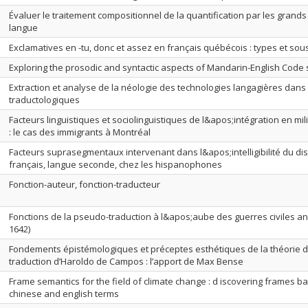
Évaluer le traitement compositionnel de la quantification par les grand
langue
Exclamatives en -tu, donc et assez en français québécois : types et sou
Exploring the prosodic and syntactic aspects of Mandarin-English Code 
Extraction et analyse de la néologie des technologies langagières dan
traductologiques
Facteurs linguistiques et sociolinguistiques de l&apos;intégration en mil
: le cas des immigrants à Montréal
Facteurs suprasegmentaux intervenant dans l&apos;intelligibilité du di
français, langue seconde, chez les hispanophones
Fonction-auteur, fonction-traducteur
Fonctions de la pseudo-traduction à l&apos;aube des guerres civiles an
1642)
Fondements épistémologiques et préceptes esthétiques de la théorie d
traduction d’Haroldo de Campos : l’apport de Max Bense
Frame semantics for the field of climate change : d iscovering frames b
chinese and english terms