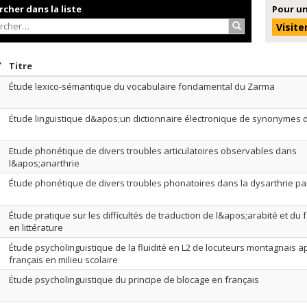
cher dans la liste
Pour un
Rechercher…
Visite
rier par date en ordre croissant
Trier par titre en ordre croissant
Titre
Étude lexico-sémantique du vocabulaire fondamental du Zarma
Étude linguistique d&apos;un dictionnaire électronique de synonymes d
Etude phonétique de divers troubles articulatoires observables dans
l&apos;anarthrie
Étude phonétique de divers troubles phonatoires dans la dysarthrie p
Étude pratique sur les difficultés de traduction de l&apos;arabité et du
en littérature
Étude psycholinguistique de la fluidité en L2 de locuteurs montagnais a
français en milieu scolaire
Étude psycholinguistique du principe de blocage en français