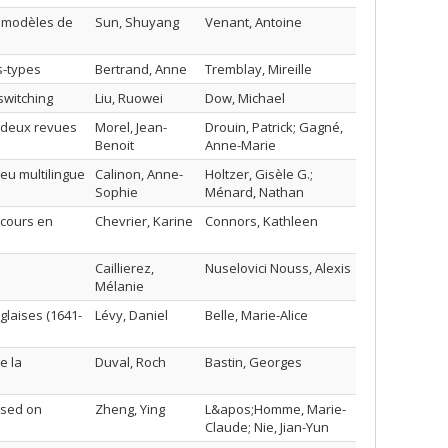
s modèles de
Sun, Shuyang
Venant, Antoine
s-types
Bertrand, Anne
Tremblay, Mireille
switching
Liu, Ruowei
Dow, Michael
s deux revues
Morel, Jean-
Drouin, Patrick; Gagné,
Benoit
Anne-Marie
ieu multilingue
Calinon, Anne-
Holtzer, Gisèle G.;
Sophie
Ménard, Nathan
scours en
Chevrier, Karine
Connors, Kathleen
Caillierez,
Nuselovici Nouss, Alexis
Mélanie
glaises (1641-
Lévy, Daniel
Belle, Marie-Alice
e la
Duval, Roch
Bastin, Georges
ased on
Zheng, Ying
L&apos;Homme, Marie-
Claude; Nie, Jian-Yun