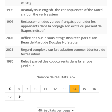
writing
1998
Reanalysis in english : the consequences of the Korrel
shift on the verb system
1996
Reclassement des verbes français pour aider les
apprenants dans la conjugaison écrite du présent de
l&apos;indicatif
2003
Réflexions sur le sous-titrage inspirées par Le Ton
Beau de Marot de Douglas Hofstadter
2021
Regard complexe sur la traduction comme réécriture de
textes infinis
1986
Relevé partiel des cooccurrents dans la langue
juridique
Nombre de résultats :
652
Page
Page
Page
Page
Page
Page
Page
Page
.
Page
Page
8
9
10
11
12
13
14
15
16
précédente
Page
Page
Page
17
courante.
suivante
40 résultats par page