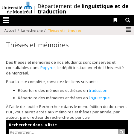
Passer
/
Département de
linguistique et de
au
traduction
contenu
Liens 
R
Menu
N
Accueil
La recherche
Thèses et mémoires
Thèses et mémoires
Des thèses et mémoires de nos étudiants sont conservés et
consultables dans
Papyrus
, le dépôt institutionnel de l'Université
de Montréal.
Pour la liste complète, consultez les liens suivants :
Répertoire des mémoires et thèses en
traduction
Répertoire des mémoires et thèses en
linguistique
À l'aide de l'outil « Rechercher » dans le menu édition du document
PDF, vous aurez accès aux mémoires et thèses par année, par
auteur, par directeur de recherche ou par titre.
Rechercher dans la liste
Recher