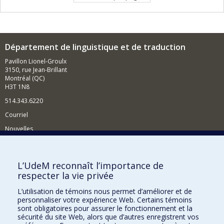
Département de linguistique et de traduction
Pavillon Lionel-Groulx
3150, rue Jean-Brillant
Montréal (QC)
H3T 1N8
514.343.6220
Courriel
Nouvelles
Activités
Comment soutenir le Département?
L’UdeM reconnaît l’importance de
respecter la vie privée
BESOIN D'AIDE?
L’utilisation de témoins nous permet d’améliorer et de
Plan du site
personnaliser votre expérience Web. Certains témoins
Signaler une erreur
sont obligatoires pour assurer le fonctionnement et la
sécurité du site Web, alors que d’autres enregistrent vos
Accessibilité