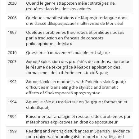
2020
Quand le genre s&apos;en mêle : stratégies de
requêtes dans les dessins animés
2006
Quelques manifestations de l&apos;interlangue dans
une classe d&apos;accueil multiniveau de Montréal
1997
Quelques problèmes théoriques et pratiques posés
par la traduction en français de concepts
philosophiques de Marx
2010
Questions à mouvement multiple en bulgare
2003
&quot;Exploration des procédés de condensation pour
le résumé de texte grâce à l&apos;application des
formalismes de la théorie sens-texte&quot;
1992
&quot;Hamlet in madness hath Polonius slain&quot; :
difficulties in translating the stylistic and dramatic
effects of Shakespeare&apos;s syntax
1994
&quot;Le rôle du traducteur en Belgique : formation et
statut&quot;
1994
Raisonner par analogie et résoudre des problèmes par
métaphores explicatives en droit d&apos;auteur
1999
Reading and writing disturbances in Spanish : evidence
for a universal neurolinguistic model of reading and