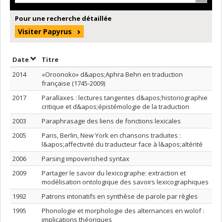
Pour une recherche détaillée
Visiter Papyrus
Trier par date en ordre croissant
Trier par titre en ordre croissant
Date
Titre
2014
«Oroonoko» d&apos;Aphra Behn en traduction
française (1745-2009)
2017
Parallaxes : lectures tangentes d&apos;historiographie
critique et d&apos;épistémologie de la traduction
2003
Paraphrasage des liens de fonctions lexicales
2005
Paris, Berlin, New York en chansons traduites :
l&apos;affectivité du traducteur face à l&apos;altérité
2006
Parsing impoverished syntax
2009
Partager le savoir du lexicographe: extraction et
modélisation ontologique des savoirs lexicographiques
1992
Patrons intonatifs en synthèse de parole par règles
1995
Phonologie et morphologie des alternances en wolof :
implications théoriques