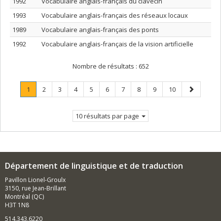
1992
Vocabulaire anglais-français du clavecin
1993
Vocabulaire anglais-français des réseaux locaux
1989
Vocabulaire anglais-français des ponts
1992
Vocabulaire anglais-français de la vision artificielle
Nombre de résultats :
652
Page
.
Page
Page
Page
Page
Page
Page
Page
Page
Page
Page
1
2
3
4
5
6
7
8
9
10
Page
suivante
courante.
10 résultats par page
Département de linguistique et de traduction
Pavillon Lionel-Groulx
3150, rue Jean-Brillant
Montréal (QC)
H3T 1N8
514.343.6220