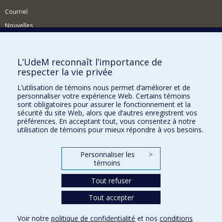
Courriel
Nouvelles
Activités
Comment soutenir le Département?
L’UdeM reconnaît l’importance de
respecter la vie privée
BESOIN D'AIDE?
L’utilisation de témoins nous permet d’améliorer et de
Plan du site
personnaliser votre expérience Web. Certains témoins
Signaler une erreur
sont obligatoires pour assurer le fonctionnement et la
sécurité du site Web, alors que d’autres enregistrent vos
Accessibilité
préférences. En acceptant tout, vous consentez à notre
utilisation de témoins pour mieux répondre à vos besoins.
FACULTÉ DES ARTS ET DES SCIENCES
Nos départements et écoles
Personnaliser les
>
témoins
Nos centres d'études
Nos programmes et cours
Tout refuser
Tout accepter
Confidentialité
Voir notre
politique de confidentialité
et nos
conditions