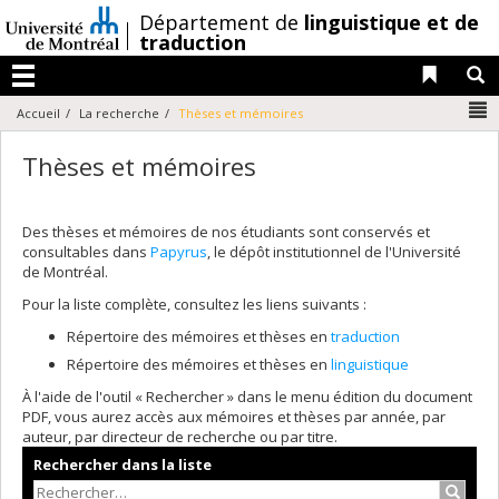
Passer
/
Département de
linguistique et de
au
traduction
contenu
Liens 
R
Menu
N
Accueil
La recherche
Thèses et mémoires
Thèses et mémoires
Des thèses et mémoires de nos étudiants sont conservés et
consultables dans
Papyrus
, le dépôt institutionnel de l'Université
de Montréal.
Pour la liste complète, consultez les liens suivants :
Répertoire des mémoires et thèses en
traduction
Répertoire des mémoires et thèses en
linguistique
À l'aide de l'outil « Rechercher » dans le menu édition du document
PDF, vous aurez accès aux mémoires et thèses par année, par
auteur, par directeur de recherche ou par titre.
Rechercher dans la liste
Recher