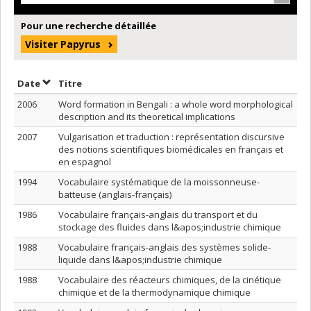
Pour une recherche détaillée
Visiter Papyrus
Trier par date en ordre décroissant
Trier par titre en ordre décroissant
Date
Titre
2006
Word formation in Bengali : a whole word morphological
description and its theoretical implications
2007
Vulgarisation et traduction : représentation discursive
des notions scientifiques biomédicales en français et
en espagnol
1994
Vocabulaire systématique de la moissonneuse-
batteuse (anglais-français)
1986
Vocabulaire français-anglais du transport et du
stockage des fluides dans l&apos;industrie chimique
1988
Vocabulaire français-anglais des systèmes solide-
liquide dans l&apos;industrie chimique
1988
Vocabulaire des réacteurs chimiques, de la cinétique
chimique et de la thermodynamique chimique