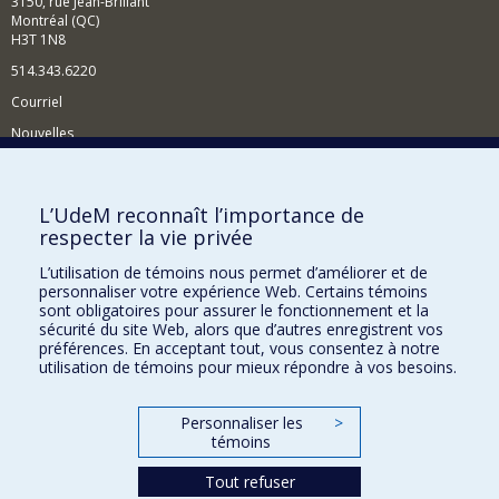
3150, rue Jean-Brillant
Montréal (QC)
H3T 1N8
514.343.6220
Courriel
Nouvelles
Activités
Comment soutenir le Département?
L’UdeM reconnaît l’importance de
respecter la vie privée
BESOIN D'AIDE?
L’utilisation de témoins nous permet d’améliorer et de
Plan du site
personnaliser votre expérience Web. Certains témoins
Signaler une erreur
sont obligatoires pour assurer le fonctionnement et la
sécurité du site Web, alors que d’autres enregistrent vos
Accessibilité
préférences. En acceptant tout, vous consentez à notre
utilisation de témoins pour mieux répondre à vos besoins.
FACULTÉ DES ARTS ET DES SCIENCES
Nos départements et écoles
Personnaliser les
>
témoins
Nos centres d'études
Nos programmes et cours
Tout refuser