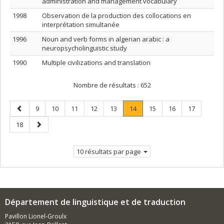
administration and management vocabulary
1998
Observation de la production des collocations en
interprétation simultanée
1996
Noun and verb forms in algerian arabic : a
neuropsycholinguistic study
1990
Multiple civilizations and translation
Nombre de résultats :
652
Page
Page
Page
Page
Page
Page
Page
.
Page
Page
Page
9
10
11
12
13
14
15
16
17
précédente
Page
Page
Page
18
courante.
suivante
10 résultats par page
Département de linguistique et de traduction
Pavillon Lionel-Groulx