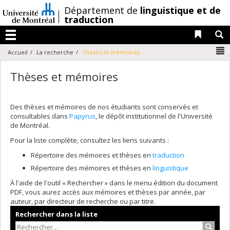
Passer
/
Département de
linguistique et de
au
traduction
contenu
Liens 
R
Menu
N
Accueil
La recherche
Thèses et mémoires
Thèses et mémoires
Des thèses et mémoires de nos étudiants sont conservés et
consultables dans
Papyrus
, le dépôt institutionnel de l'Université
de Montréal.
Pour la liste complète, consultez les liens suivants :
Répertoire des mémoires et thèses en
traduction
Répertoire des mémoires et thèses en
linguistique
À l'aide de l'outil « Rechercher » dans le menu édition du document
PDF, vous aurez accès aux mémoires et thèses par année, par
auteur, par directeur de recherche ou par titre.
Rechercher dans la liste
Recher