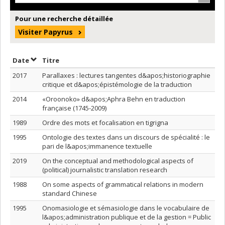
Pour une recherche détaillée
Visiter Papyrus
Trier par date en ordre décroissant
Trier par titre en ordre décroissant
Date
Titre
2017
Parallaxes : lectures tangentes d&apos;historiographie
critique et d&apos;épistémologie de la traduction
2014
«Oroonoko» d&apos;Aphra Behn en traduction
française (1745-2009)
1989
Ordre des mots et focalisation en tigrigna
1995
Ontologie des textes dans un discours de spécialité : le
pari de l&apos;immanence textuelle
2019
On the conceptual and methodological aspects of
(political) journalistic translation research
1988
On some aspects of grammatical relations in modern
standard Chinese
1995
Onomasiologie et sémasiologie dans le vocabulaire de
l&apos;administration publique et de la gestion = Public