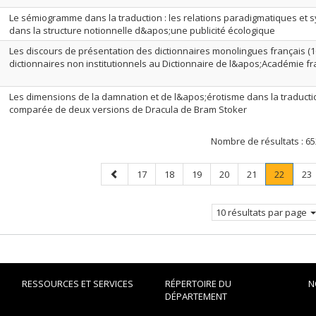
Le sémiogramme dans la traduction : les relations paradigmatiques et
dans la structure notionnelle d&apos;une publicité écologique
Les discours de présentation des dictionnaires monolingues français (1
dictionnaires non institutionnels au Dictionnaire de l&apos;Académie f
Les dimensions de la damnation et de l&apos;érotisme dans la traducti
comparée de deux versions de Dracula de Bram Stoker
Nombre de résultats :
65
Page
Page
Page
Page
Page
Page
Page
.
Pa
17
18
19
20
21
22
23
précédente
Page
courant
10 résultats par page
RESSOURCES ET SERVICES
RÉPERTOIRE DU
N
DÉPARTEMENT