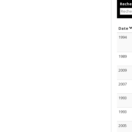
Recher
T
Date
1994
1989
2009
2007
1993
1993
2005