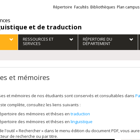
Liens
Répertoire
Facultés
Bibliothèques
Plan campus
externes
ences
guistique et de traduction
RESSOURCES ET
RÉPERTOIRE DU
SERVICES
DÉPARTEMENT
es et mémoires
ses et mémoires de nos étudiants sont conservés et consultables dans
Pa
liste complète, consultez les liens suivants :
épertoire des mémoires et thèses en
traduction
épertoire des mémoires et thèses en
linguistique
 de l'outil « Rechercher » dans le menu édition du document PDF, vous au
cteur de recherche ou par titre.