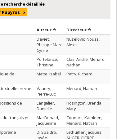
e recherche détaillée
r Papyrus
Trier par auteur en ordre décroissant
par contributeur en ord
Auteur
Directeur
Daviet,
Nuselovici Nouss,
Philippe Marc
Alexis
Cyrille
Portelance,
Clas, André; Ménard,
Christine
Nathan
fique de
Matte, Isabel
Patry, Richard
textuelle en vue
Vaudry,
Ménard, Nathan
Pierre-Luc
positions de
Langelier,
Hosington, Brenda
Danielle
Mary
n du français et
MacDonald,
Connors, Kathleen;
Jacqueline
Ménard, Nathan
emporaine
Di Spaldro,
Lethuillier, Jacques;
Josée
AUGER, PIERRE