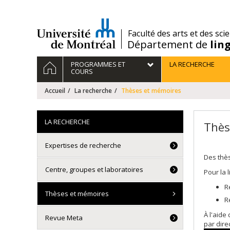
Passer
au
contenu
/
Faculté des arts et des sci
Département de
lin
Navigation
ACCUEIL
PROGRAMMES ET
LA RECHERCHE
principale
COURS
Accueil
La recherche
Thèses et mémoires
LA RECHERCHE
Thès
Expertises de recherche
Des thè
Centre, groupes et laboratoires
Pour la 
R
Thèses et mémoires
R
À l'aide
Revue Meta
par dire