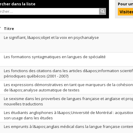
cher dans la liste
Pour un
Rechercher…
Visite
rier par date en ordre décroissant
Trier par titre en ordre décroissant
Titre
Le signifiant, l&apos;objet et la voix en psychanalyse
Les formations syntagmatiques en langues de spécialité
Les fonctions des citations dans les articles d&apos;information scienti
périodiques québécois (2001 - 2007)
Les expressions démonstratives en tant que marqueurs de la cohésion 
de l&apos;analyse automatique de textes
Le sexisme dans les proverbes de langues française et anglaise et pro
nouvelles traductions
Les étudiants anglophones à l&apos;Université de Montréal : acquisitio
son usage dans les études
Les emprunts à l&apos;anglais médical dans la langue française cont