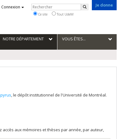
Je donne
Rechercher
Connexion
Rechercher
Ce site
Tout UdeM
NOTRE DÉPARTEMENT
VOUS ÊTES...
pyrus
, le dépôt institutionnel de l'Université de Montréal.
rez accès aux mémoires et thèses par année, par auteur,