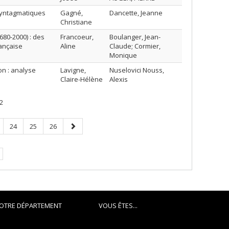
 syntagmatiques
Gagné,
Dancette, Jeanne
Christiane
680-2000) : des
Francoeur,
Boulanger, Jean-
rançaise
Aline
Claude; Cormier,
Monique
on : analyse
Lavigne,
Nuselovici Nouss,
Claire-Hélène
Alexis
2
ge
Page
Page
Page
Page
24
25
26
suivante
e.
OTRE DÉPARTEMENT
VOUS ÊTES...