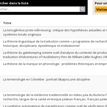
cher dans la liste
Pour un
Rechercher…
Visite
rier par date en ordre décroissant
Trier par titre en ordre décroissant
Titre
La tonogénèse proto-viêt-muong : critique des hypothèses actuelles et 
systèmes tonals originaux
La théorie linguistique de la traduction comme « programme de recherche
historique, disciplinaire, épistémique et institutionnel
La théorie du gatekeeping comme outil d’analyse du contexte de produc
traduction d’Adventures of Huckleberry Finn de William-Little Hughes (18
La théorie de la marque en phonologie : problèmes théoriques et empi
La terminologie en Colombie : portrait d&apos;une discipline
La terminologie de la médecine traditionnelle en milieu jula du Burkina
recherche, langue de la santé et lexique julakan-français, français-jula
La synthèse automatique de paraphrases comme outil de vérification de