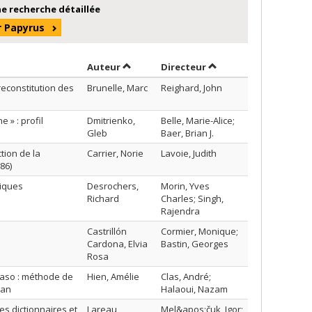
e recherche détaillée
r Papyrus
Trier par auteur en ordre décroissant
par contributeur en o
Auteur
Directeur
reconstitution des
Brunelle, Marc
Reighard, John
 » : profil
Dmitrienko,
Belle, Marie-Alice;
Gleb
Baer, Brian J.
tion de la
Carrier, Norie
Lavoie, Judith
86)
riques
Desrochers,
Morin, Yves
Richard
Charles; Singh,
Rajendra
Castrillón
Cormier, Monique;
Cardona, Elvia
Bastin, Georges
Rosa
 Faso : méthode de
Hien, Amélie
Clas, André;
kan
Halaoui, Nazam
s dictionnaires et
Lareau,
Mel&apos;čuk, Igor;