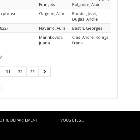
François
Polguère, Alain
la phrase
Gagnon, Aline
Baudot, Jean;
Dugas, Andre
822)
Navarro, Aura
Bastin, Georges
Marinkovich,
Clas, André; Konigs,
Juana
Frank
2
ge
Page
Page
Page
Page
31
32
33
suivante
e.
OTRE DÉPARTEMENT
VOUS ÊTES...