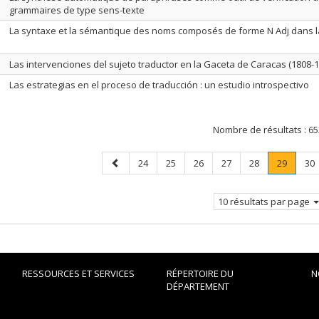
grammaires de type sens-texte
La syntaxe et la sémantique des noms composés de forme N Adj dans 
Las intervenciones del sujeto traductor en la Gaceta de Caracas (1808-1
Las estrategias en el proceso de traducción : un estudio introspectivo
Nombre de résultats :
65
Page
Page
Page
Page
Page
Page
Page
.
Pa
24
25
26
27
28
29
30
précédente
Page
courant
10 résultats par page
RESSOURCES ET SERVICES
RÉPERTOIRE DU
N
DÉPARTEMENT