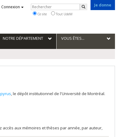
Je donne
Rechercher
Connexion
Rechercher
Ce site
Tout UdeM
NOTRE DÉPARTEMENT
VOUS ÊTES...
pyrus
, le dépôt institutionnel de l'Université de Montréal.
rez accès aux mémoires et thèses par année, par auteur,