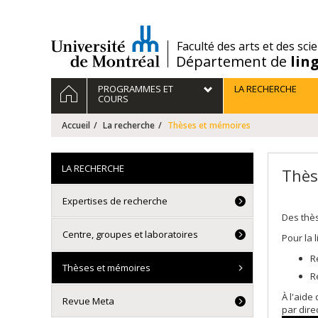
Passer
au
contenu
/
Faculté des arts et des sci
Département de
lin
Navigation
ACCUEIL
PROGRAMMES ET
LA RECHERCHE
principale
COURS
Accueil
La recherche
Thèses et mémoires
LA RECHERCHE
Thès
Expertises de recherche
Des thè
Centre, groupes et laboratoires
Pour la 
R
Thèses et mémoires
R
À l'aide
Revue Meta
par dire