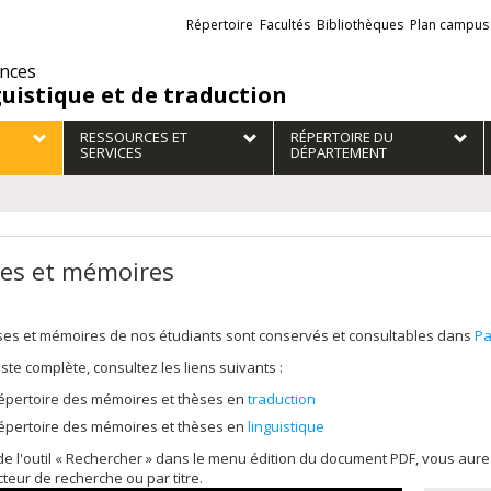
Liens
Répertoire
Facultés
Bibliothèques
Plan campus
externes
ences
guistique et de traduction
RESSOURCES ET
RÉPERTOIRE DU
SERVICES
DÉPARTEMENT
es et mémoires
ses et mémoires de nos étudiants sont conservés et consultables dans
Pa
liste complète, consultez les liens suivants :
épertoire des mémoires et thèses en
traduction
épertoire des mémoires et thèses en
linguistique
 de l'outil « Rechercher » dans le menu édition du document PDF, vous au
cteur de recherche ou par titre.