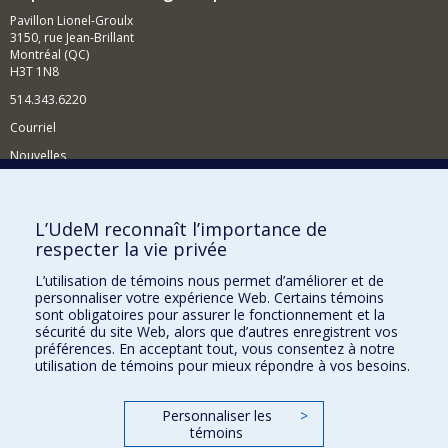
Pavillon Lionel-Groulx
3150, rue Jean-Brillant
Montréal (QC)
H3T 1N8
514.343.6220
Courriel
Nouvelles
Activités
Comment soutenir le Département?
L’UdeM reconnaît l’importance de
respecter la vie privée
BESOIN D'AIDE?
L’utilisation de témoins nous permet d’améliorer et de
Plan du site
personnaliser votre expérience Web. Certains témoins
Signaler une erreur
sont obligatoires pour assurer le fonctionnement et la
sécurité du site Web, alors que d’autres enregistrent vos
Accessibilité
préférences. En acceptant tout, vous consentez à notre
utilisation de témoins pour mieux répondre à vos besoins.
FACULTÉ DES ARTS ET DES SCIENCES
Nos départements et écoles
Personnaliser les
>
témoins
Nos centres d'études