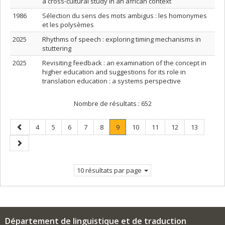
a cross-cultural study in an african context
1986
Sélection du sens des mots ambigus : les homonymes
et les polysèmes
2025
Rhythms of speech : exploring timing mechanisms in
stuttering
2025
Revisiting feedback : an examination of the concept in
higher education and suggestions for its role in
translation education : a systems perspective
Nombre de résultats :
652
Page
Page
Page
Page
Page
Page
Page
.
Page
Page
Page
Page
4
5
6
7
8
9
10
11
12
13
précédente
Page
Page
courante.
suivante
10 résultats par page
Département de linguistique et de traduction