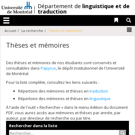
Passer
/
Département de
linguistique et de
au
traduction
contenu
Liens 
R
Menu
N
Accueil
La recherche
Thèses et mémoires
Thèses et mémoires
Des thèses et mémoires de nos étudiants sont conservés et
consultables dans
Papyrus
, le dépôt institutionnel de l'Université
de Montréal.
Pour la liste complète, consultez les liens suivants :
Répertoire des mémoires et thèses en
traduction
Répertoire des mémoires et thèses en
linguistique
À l'aide de l'outil « Rechercher » dans le menu édition du document
PDF, vous aurez accès aux mémoires et thèses par année, par
auteur, par directeur de recherche ou par titre.
Rechercher dans la liste
Recher