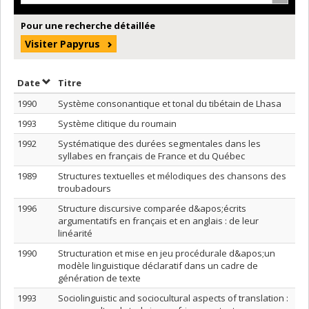
Pour une recherche détaillée
Visiter Papyrus
Trier par date en ordre décroissant
Trier par titre en ordre décroissant
Date
Titre
1990
Système consonantique et tonal du tibétain de Lhasa
1993
Système clitique du roumain
1992
Systématique des durées segmentales dans les
syllabes en français de France et du Québec
1989
Structures textuelles et mélodiques des chansons des
troubadours
1996
Structure discursive comparée d&apos;écrits
argumentatifs en français et en anglais : de leur
linéarité
1990
Structuration et mise en jeu procédurale d&apos;un
modèle linguistique déclaratif dans un cadre de
génération de texte
1993
Sociolinguistic and sociocultural aspects of translation :