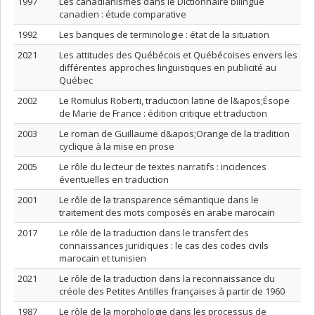
1997
Les canadianismes dans le Dictionnaire bilingue
canadien : étude comparative
1992
Les banques de terminologie : état de la situation
2021
Les attitudes des Québécois et Québécoises envers les
différentes approches linguistiques en publicité au
Québec
2002
Le Romulus Roberti, traduction latine de l&apos;Ésope
de Marie de France : édition critique et traduction
2003
Le roman de Guillaume d&apos;Orange de la tradition
cyclique à la mise en prose
2005
Le rôle du lecteur de textes narratifs : incidences
éventuelles en traduction
2001
Le rôle de la transparence sémantique dans le
traitement des mots composés en arabe marocain
2017
Le rôle de la traduction dans le transfert des
connaissances juridiques : le cas des codes civils
marocain et tunisien
2021
Le rôle de la traduction dans la reconnaissance du
créole des Petites Antilles françaises à partir de 1960
1987
Le rôle de la morphologie dans les processus de