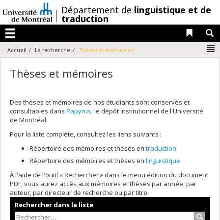
Passer
/
Département de
linguistique et de
au
traduction
contenu
Liens 
R
Menu
N
Accueil
La recherche
Thèses et mémoires
Thèses et mémoires
Des thèses et mémoires de nos étudiants sont conservés et
consultables dans
Papyrus
, le dépôt institutionnel de l'Université
de Montréal.
Pour la liste complète, consultez les liens suivants :
Répertoire des mémoires et thèses en
traduction
Répertoire des mémoires et thèses en
linguistique
À l'aide de l'outil « Rechercher » dans le menu édition du document
PDF, vous aurez accès aux mémoires et thèses par année, par
auteur, par directeur de recherche ou par titre.
Rechercher dans la liste
Recher