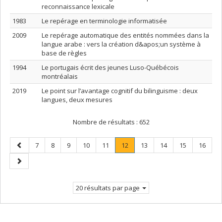
reconnaissance lexicale
1983
Le repérage en terminologie informatisée
2009
Le repérage automatique des entités nommées dans la
langue arabe : vers la création d&apos;un système à
base de règles
1994
Le portugais écrit des jeunes Luso-Québécois
montréalais
2019
Le point sur l’avantage cognitif du bilinguisme : deux
langues, deux mesures
Nombre de résultats :
652
Page
Page
Page
Page
Page
Page
Page
.
Page
Page
Page
Page
7
8
9
10
11
12
13
14
15
16
précédente
Page
Page
courante.
suivante
20 résultats par page