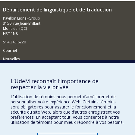
Département de linguistique et de traduction
Pavillon Lionel-Groulx
3150, rue Jean-Brillant
Montréal (QC)
H3T 1N8
514.343.6220
Courriel
Nouvelles
Activités
Comment soutenir le Département?
L’UdeM reconnaît l’importance de
respecter la vie privée
BESOIN D'AIDE?
L’utilisation de témoins nous permet d’améliorer et de
Plan du site
personnaliser votre expérience Web. Certains témoins
Signaler une erreur
sont obligatoires pour assurer le fonctionnement et la
sécurité du site Web, alors que d’autres enregistrent vos
Accessibilité
préférences. En acceptant tout, vous consentez à notre
utilisation de témoins pour mieux répondre à vos besoins.
FACULTÉ DES ARTS ET DES SCIENCES