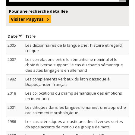
Pour une recherche détaillée
Visiter Papyrus
Trier par date en ordre décroissant
Trier par titre en ordre décroissant
Date
Titre
2005
Les dictionnaires de la langue crie : histoire et regard
critique
2007
Les corrélations entre le sémantisme nominal et le
choix du verbe support : le cas du champ sémantique
des actes langagiers en allemand
1982
Les compléments verbaux du latin classique à
l&apos;ancien français
2018
Les collocations du champ sémantique des émotions
en mandarin
2001
Les clitiques dans les langues romanes : une approche
radicalement morphologique
1986
Les caractéristiques acoustiques des diverses sortes
d&apos;accents de mot ou de groupe de mots