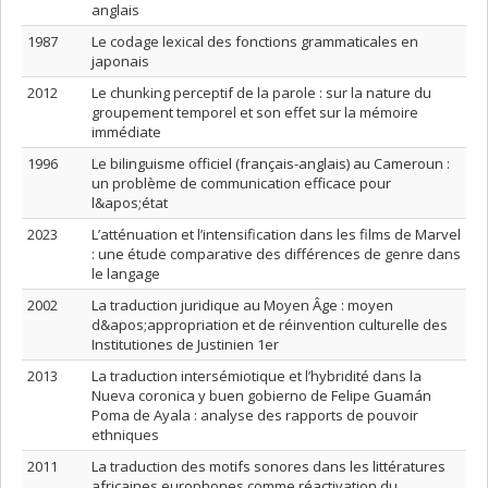
anglais
1987
Le codage lexical des fonctions grammaticales en
japonais
2012
Le chunking perceptif de la parole : sur la nature du
groupement temporel et son effet sur la mémoire
immédiate
1996
Le bilinguisme officiel (français-anglais) au Cameroun :
un problème de communication efficace pour
l&apos;état
2023
L’atténuation et l’intensification dans les films de Marvel
: une étude comparative des différences de genre dans
le langage
2002
La traduction juridique au Moyen Âge : moyen
d&apos;appropriation et de réinvention culturelle des
Institutiones de Justinien 1er
2013
La traduction intersémiotique et l’hybridité dans la
Nueva coronica y buen gobierno de Felipe Guamán
Poma de Ayala : analyse des rapports de pouvoir
ethniques
2011
La traduction des motifs sonores dans les littératures
africaines europhones comme réactivation du