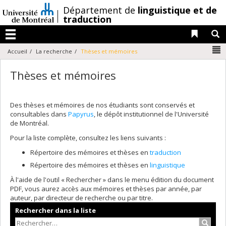
Passer
/
Département de
linguistique et de
au
traduction
contenu
Liens 
R
Menu
N
Accueil
La recherche
Thèses et mémoires
Thèses et mémoires
Des thèses et mémoires de nos étudiants sont conservés et
consultables dans
Papyrus
, le dépôt institutionnel de l'Université
de Montréal.
Pour la liste complète, consultez les liens suivants :
Répertoire des mémoires et thèses en
traduction
Répertoire des mémoires et thèses en
linguistique
À l'aide de l'outil « Rechercher » dans le menu édition du document
PDF, vous aurez accès aux mémoires et thèses par année, par
auteur, par directeur de recherche ou par titre.
Rechercher dans la liste
Recher