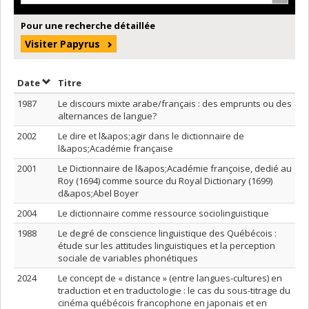
Pour une recherche détaillée
Visiter Papyrus
Trier par date en ordre décroissant
Trier par titre en ordre décroissant
Date
Titre
1987
Le discours mixte arabe/français : des emprunts ou des
alternances de langue?
2002
Le dire et l&apos;agir dans le dictionnaire de
l&apos;Académie française
2001
Le Dictionnaire de l&apos;Académie françoise, dedié au
Roy (1694) comme source du Royal Dictionary (1699)
d&apos;Abel Boyer
2004
Le dictionnaire comme ressource sociolinguistique
1988
Le degré de conscience linguistique des Québécois :
étude sur les attitudes linguistiques et la perception
sociale de variables phonétiques
2024
Le concept de « distance » (entre langues-cultures) en
traduction et en traductologie : le cas du sous-titrage du
cinéma québécois francophone en japonais et en