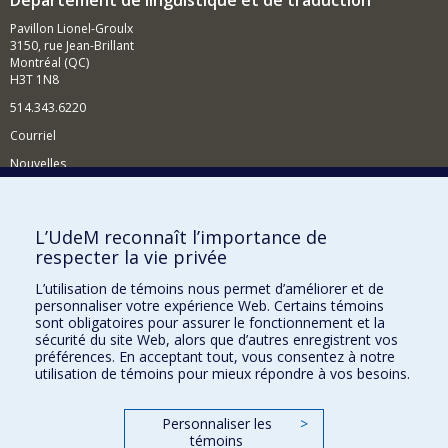
Pavillon Lionel-Groulx
3150, rue Jean-Brillant
Montréal (QC)
H3T 1N8
514.343.6220
Courriel
Nouvelles
Activités
Comment soutenir le Département?
L’UdeM reconnaît l’importance de
respecter la vie privée
BESOIN D'AIDE?
L’utilisation de témoins nous permet d’améliorer et de
Plan du site
personnaliser votre expérience Web. Certains témoins
Signaler une erreur
sont obligatoires pour assurer le fonctionnement et la
sécurité du site Web, alors que d’autres enregistrent vos
Accessibilité
préférences. En acceptant tout, vous consentez à notre
utilisation de témoins pour mieux répondre à vos besoins.
FACULTÉ DES ARTS ET DES SCIENCES
Nos départements et écoles
Personnaliser les
>
témoins
Nos centres d'études