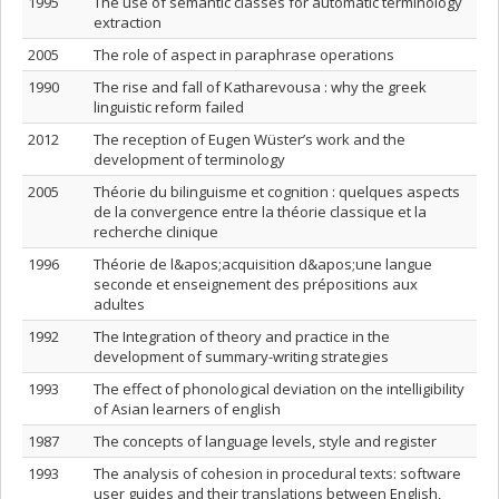
1995
The use of semantic classes for automatic terminology
extraction
2005
The role of aspect in paraphrase operations
1990
The rise and fall of Katharevousa : why the greek
linguistic reform failed
2012
The reception of Eugen Wüster’s work and the
development of terminology
2005
Théorie du bilinguisme et cognition : quelques aspects
de la convergence entre la théorie classique et la
recherche clinique
1996
Théorie de l&apos;acquisition d&apos;une langue
seconde et enseignement des prépositions aux
adultes
1992
The Integration of theory and practice in the
development of summary-writing strategies
1993
The effect of phonological deviation on the intelligibility
of Asian learners of english
1987
The concepts of language levels, style and register
1993
The analysis of cohesion in procedural texts: software
user guides and their translations between English,