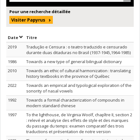
Pour une recherche détaillée
Visiter Papyrus
Trier par date en ordre décroissant
Trier par titre en ordre décroissant
Date
Titre
2019
Tradução e Censura : o teatro traduzido e censurado
durante duas ditaduras no Brasil (1937-1945,1964-1985)
1986
Towards a new type of general bilingual dictionary
2010
Towards an ethic of cultural harmonization : translating
history textbooks in the province of Québec
2022
Towards an empirical and typological exploration of the
sonority of nasal vowels
1992
Towards a formal characterization of compounds in
modern standard chinese
1997
To the lighthouse, de Virginia Woolf, chapître II, section 2
: relevé et analyse des effets de style et des marques
du passage du temps: examen comparatif des trois
traductions et présentation de notre version