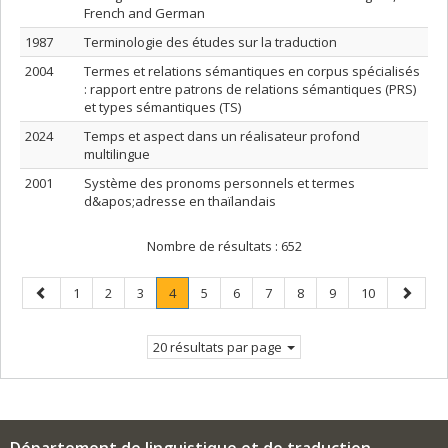
French and German
1987
Terminologie des études sur la traduction
2004
Termes et relations sémantiques en corpus spécialisés
: rapport entre patrons de relations sémantiques (PRS)
et types sémantiques (TS)
2024
Temps et aspect dans un réalisateur profond
multilingue
2001
Système des pronoms personnels et termes
d&apos;adresse en thaïlandais
Nombre de résultats :
652
Page
Page
Page
Page
Page
.
Page
Page
Page
Page
Page
Page
Page
1
2
3
4
5
6
7
8
9
10
précédente
Page
suivant
courante.
20 résultats par page
Département de linguistique et de traduction