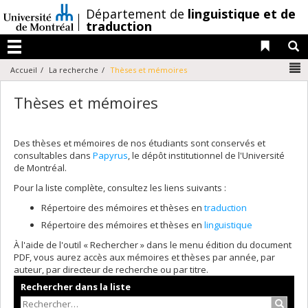
Passer
/
Département de
linguistique et de
au
traduction
contenu
Liens 
R
Menu
N
Accueil
La recherche
Thèses et mémoires
Thèses et mémoires
Des thèses et mémoires de nos étudiants sont conservés et
consultables dans
Papyrus
, le dépôt institutionnel de l'Université
de Montréal.
Pour la liste complète, consultez les liens suivants :
Répertoire des mémoires et thèses en
traduction
Répertoire des mémoires et thèses en
linguistique
À l'aide de l'outil « Rechercher » dans le menu édition du document
PDF, vous aurez accès aux mémoires et thèses par année, par
auteur, par directeur de recherche ou par titre.
Rechercher dans la liste
Recher