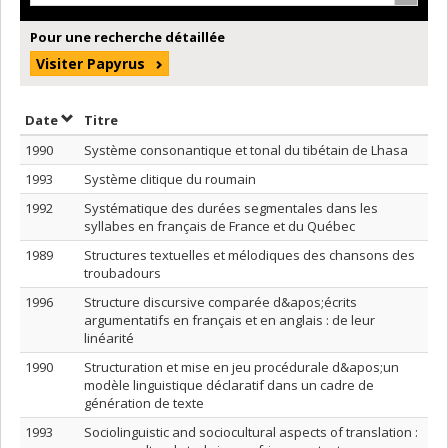
Pour une recherche détaillée
Visiter Papyrus
Trier par date en ordre décroissant
Trier par titre en ordre décroissant
Date
Titre
1990
Système consonantique et tonal du tibétain de Lhasa
1993
Système clitique du roumain
1992
Systématique des durées segmentales dans les
syllabes en français de France et du Québec
1989
Structures textuelles et mélodiques des chansons des
troubadours
1996
Structure discursive comparée d&apos;écrits
argumentatifs en français et en anglais : de leur
linéarité
1990
Structuration et mise en jeu procédurale d&apos;un
modèle linguistique déclaratif dans un cadre de
génération de texte
1993
Sociolinguistic and sociocultural aspects of translation :