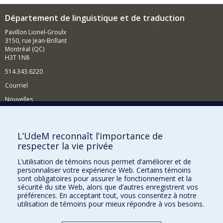
Département de linguistique et de traduction
Pavillon Lionel-Groulx
3150, rue Jean-Brillant
Montréal (QC)
H3T 1N8
514.343.6220
Courriel
Nouvelles
Activités
Comment soutenir le Département?
L’UdeM reconnaît l’importance de
respecter la vie privée
BESOIN D'AIDE?
L’utilisation de témoins nous permet d’améliorer et de
Plan du site
personnaliser votre expérience Web. Certains témoins
Signaler une erreur
sont obligatoires pour assurer le fonctionnement et la
sécurité du site Web, alors que d’autres enregistrent vos
Accessibilité
préférences. En acceptant tout, vous consentez à notre
utilisation de témoins pour mieux répondre à vos besoins.
FACULTÉ DES ARTS ET DES SCIENCES