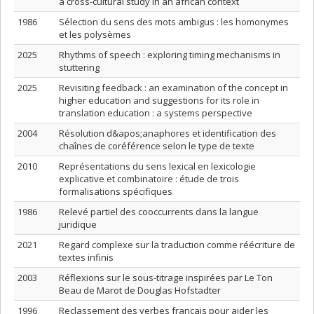
a cross-cultural study in an african context
1986
Sélection du sens des mots ambigus : les homonymes
et les polysèmes
2025
Rhythms of speech : exploring timing mechanisms in
stuttering
2025
Revisiting feedback : an examination of the concept in
higher education and suggestions for its role in
translation education : a systems perspective
2004
Résolution d&apos;anaphores et identification des
chaînes de coréférence selon le type de texte
2010
Représentations du sens lexical en lexicologie
explicative et combinatoire : étude de trois
formalisations spécifiques
1986
Relevé partiel des cooccurrents dans la langue
juridique
2021
Regard complexe sur la traduction comme réécriture de
textes infinis
2003
Réflexions sur le sous-titrage inspirées par Le Ton
Beau de Marot de Douglas Hofstadter
1996
Reclassement des verbes français pour aider les