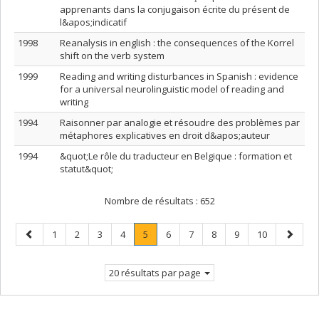
apprenants dans la conjugaison écrite du présent de
l&apos;indicatif
1998
Reanalysis in english : the consequences of the Korrel
shift on the verb system
1999
Reading and writing disturbances in Spanish : evidence
for a universal neurolinguistic model of reading and
writing
1994
Raisonner par analogie et résoudre des problèmes par
métaphores explicatives en droit d&apos;auteur
1994
&quot;Le rôle du traducteur en Belgique : formation et
statut&quot;
Nombre de résultats :
652
Page
Page
Page
Page
Page
Page
.
Page
Page
Page
Page
Page
Page
1
2
3
4
5
6
7
8
9
10
précédente
Page
suivant
courante.
20 résultats par page