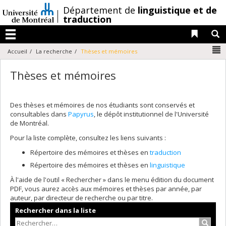
Passer
/
Département de
linguistique et de
au
traduction
contenu
Liens 
R
Menu
N
Accueil
La recherche
Thèses et mémoires
Thèses et mémoires
Des thèses et mémoires de nos étudiants sont conservés et
consultables dans
Papyrus
, le dépôt institutionnel de l'Université
de Montréal.
Pour la liste complète, consultez les liens suivants :
Répertoire des mémoires et thèses en
traduction
Répertoire des mémoires et thèses en
linguistique
À l'aide de l'outil « Rechercher » dans le menu édition du document
PDF, vous aurez accès aux mémoires et thèses par année, par
auteur, par directeur de recherche ou par titre.
Rechercher dans la liste
Recher