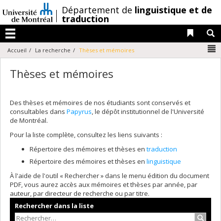
Passer
/
Département de
linguistique et de
au
traduction
contenu
Liens 
R
Menu
N
Accueil
La recherche
Thèses et mémoires
Thèses et mémoires
Des thèses et mémoires de nos étudiants sont conservés et
consultables dans
Papyrus
, le dépôt institutionnel de l'Université
de Montréal.
Pour la liste complète, consultez les liens suivants :
Répertoire des mémoires et thèses en
traduction
Répertoire des mémoires et thèses en
linguistique
À l'aide de l'outil « Rechercher » dans le menu édition du document
PDF, vous aurez accès aux mémoires et thèses par année, par
auteur, par directeur de recherche ou par titre.
Rechercher dans la liste
Recher