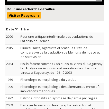
Pour une recherche détaillée
Visiter Papyrus
Trier par date en ordre décroissant
Trier par titre en ordre décroissant
Date
Titre
2000
Pour une critique interliminale des traductions du
Lazarillo de Tormes
2015
Pluricausalité, agentivité et pratiques : l’étude
comparative de la traduction de Memoria del fuego et
de sa révision
2024
Pis ils étaient comme : « Ah ouais, tu viens du Saguenay
! » : Analyse variationniste et narrative des discours
directs à Saguenay, de 1981 à 2023
1989
Phonologie et morphologie du yoruba
1995
Phonologie et morphologie des alternances en wolof :
implications théoriques
1992
Patrons intonatifs en synthèse de parole par règles
2009
Partager le savoir du lexicographe: extraction et