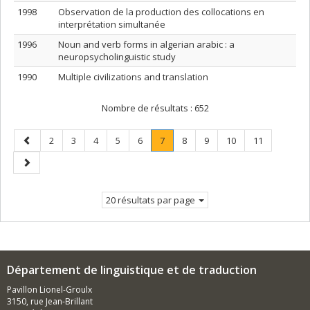
1998
Observation de la production des collocations en
interprétation simultanée
1996
Noun and verb forms in algerian arabic : a
neuropsycholinguistic study
1990
Multiple civilizations and translation
Nombre de résultats :
652
Page
Page
Page
Page
Page
Page
Page
.
Page
Page
Page
Page
2
3
4
5
6
7
8
9
10
11
précédente
Page
Page
courante.
suivante
20 résultats par page
Département de linguistique et de traduction
Pavillon Lionel-Groulx
3150, rue Jean-Brillant