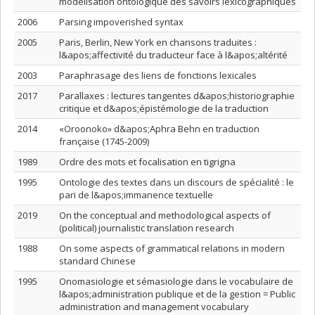
modélisation ontologique des savoirs lexicographiques
2006
Parsing impoverished syntax
2005
Paris, Berlin, New York en chansons traduites :
l&apos;affectivité du traducteur face à l&apos;altérité
2003
Paraphrasage des liens de fonctions lexicales
2017
Parallaxes : lectures tangentes d&apos;historiographie
critique et d&apos;épistémologie de la traduction
2014
«Oroonoko» d&apos;Aphra Behn en traduction
française (1745-2009)
1989
Ordre des mots et focalisation en tigrigna
1995
Ontologie des textes dans un discours de spécialité : le
pari de l&apos;immanence textuelle
2019
On the conceptual and methodological aspects of
(political) journalistic translation research
1988
On some aspects of grammatical relations in modern
standard Chinese
1995
Onomasiologie et sémasiologie dans le vocabulaire de
l&apos;administration publique et de la gestion = Public
administration and management vocabulary