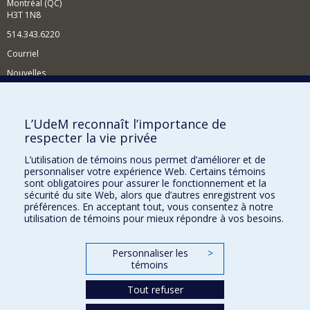
Montréal (QC)
H3T 1N8
514.343.6220
Courriel
Nouvelles
Activités
Comment soutenir le Département?
L’UdeM reconnaît l’importance de
respecter la vie privée
BESOIN D'AIDE?
L’utilisation de témoins nous permet d’améliorer et de
Plan du site
personnaliser votre expérience Web. Certains témoins
Signaler une erreur
sont obligatoires pour assurer le fonctionnement et la
sécurité du site Web, alors que d’autres enregistrent vos
Accessibilité
préférences. En acceptant tout, vous consentez à notre
utilisation de témoins pour mieux répondre à vos besoins.
FACULTÉ DES ARTS ET DES SCIENCES
Nos départements et écoles
Personnaliser les
>
témoins
Nos centres d'études
Nos programmes et cours
Tout refuser