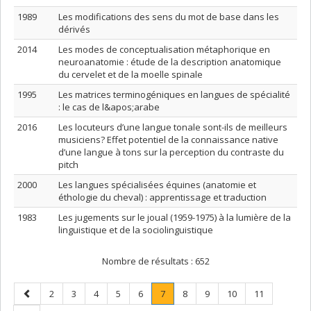
1989
Les modifications des sens du mot de base dans les
dérivés
2014
Les modes de conceptualisation métaphorique en
neuroanatomie : étude de la description anatomique
du cervelet et de la moelle spinale
1995
Les matrices terminogéniques en langues de spécialité
: le cas de l&apos;arabe
2016
Les locuteurs d’une langue tonale sont-ils de meilleurs
musiciens? Effet potentiel de la connaissance native
d’une langue à tons sur la perception du contraste du
pitch
2000
Les langues spécialisées équines (anatomie et
éthologie du cheval) : apprentissage et traduction
1983
Les jugements sur le joual (1959-1975) à la lumière de la
linguistique et de la sociolinguistique
Nombre de résultats :
652
Page
Page
Page
Page
Page
Page
Page
.
Page
Page
Page
Page
2
3
4
5
6
7
8
9
10
11
précédente
Page