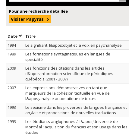
Pour une recherche détaillée
Visiter Papyrus
Trier par date en ordre décroissant
Trier par titre en ordre décroissant
Date
Titre
1994
Le signifiant, l&apos;objet et la voix en psychanalyse
1989
Les formations syntagmatiques en langues de
spécialité
2009
Les fonctions des citations dans les articles
d&apos;information scientifique de périodiques
québécois (2001 - 2007)
2007
Les expressions démonstratives en tant que
marqueurs de la cohésion textuelle en vue de
l&apos;analyse automatique de textes
1993
Le sexisme dans les proverbes de langues française et
anglaise et propositions de nouvelles traductions
1993
Les étudiants anglophones à l&apos;Université de
Montréal : acquisition du français et son usage dans les
études