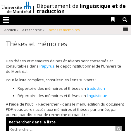
Passer
/
Département de
linguistique et de
au
traduction
contenu
Liens 
R
Menu
N
Accueil
La recherche
Thèses et mémoires
Thèses et mémoires
Des thèses et mémoires de nos étudiants sont conservés et
consultables dans
Papyrus
, le dépôt institutionnel de l'Université
de Montréal.
Pour la liste complète, consultez les liens suivants :
Répertoire des mémoires et thèses en
traduction
Répertoire des mémoires et thèses en
linguistique
À l'aide de l'outil « Rechercher » dans le menu édition du document
PDF, vous aurez accès aux mémoires et thèses par année, par
auteur, par directeur de recherche ou par titre.
Rechercher dans la liste
Recher