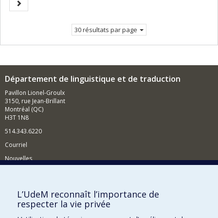
Page
courante.
suivante
30 résultats par page
Département de linguistique et de traduction
Pavillon Lionel-Groulx
3150, rue Jean-Brillant
Montréal (QC)
H3T 1N8
514.343.6220
Courriel
Nouvelles
Activités
Comment soutenir le Département?
L’UdeM reconnaît l’importance de
respecter la vie privée
BESOIN D'AIDE?