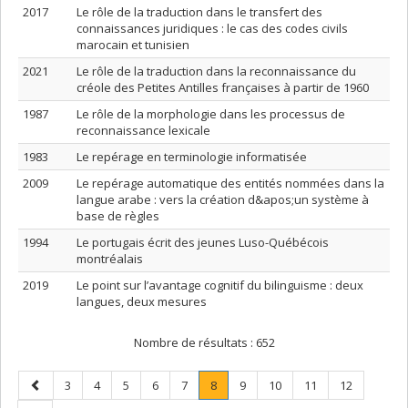
2017
Le rôle de la traduction dans le transfert des
connaissances juridiques : le cas des codes civils
marocain et tunisien
2021
Le rôle de la traduction dans la reconnaissance du
créole des Petites Antilles françaises à partir de 1960
1987
Le rôle de la morphologie dans les processus de
reconnaissance lexicale
1983
Le repérage en terminologie informatisée
2009
Le repérage automatique des entités nommées dans la
langue arabe : vers la création d&apos;un système à
base de règles
1994
Le portugais écrit des jeunes Luso-Québécois
montréalais
2019
Le point sur l’avantage cognitif du bilinguisme : deux
langues, deux mesures
Nombre de résultats :
652
Page
Page
Page
Page
Page
Page
Page
.
Page
Page
Page
Page
3
4
5
6
7
8
9
10
11
12
précédente
Page