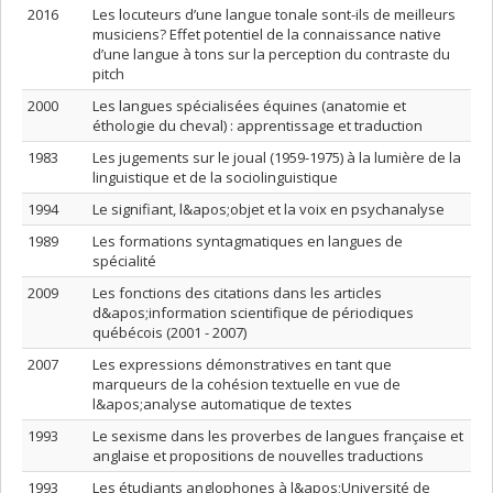
2016
Les locuteurs d’une langue tonale sont-ils de meilleurs
musiciens? Effet potentiel de la connaissance native
d’une langue à tons sur la perception du contraste du
pitch
2000
Les langues spécialisées équines (anatomie et
éthologie du cheval) : apprentissage et traduction
1983
Les jugements sur le joual (1959-1975) à la lumière de la
linguistique et de la sociolinguistique
1994
Le signifiant, l&apos;objet et la voix en psychanalyse
1989
Les formations syntagmatiques en langues de
spécialité
2009
Les fonctions des citations dans les articles
d&apos;information scientifique de périodiques
québécois (2001 - 2007)
2007
Les expressions démonstratives en tant que
marqueurs de la cohésion textuelle en vue de
l&apos;analyse automatique de textes
1993
Le sexisme dans les proverbes de langues française et
anglaise et propositions de nouvelles traductions
1993
Les étudiants anglophones à l&apos;Université de