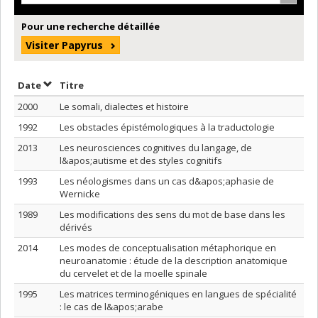
Pour une recherche détaillée
Visiter Papyrus
Trier par date en ordre décroissant
Trier par titre en ordre décroissant
Date
Titre
2000
Le somali, dialectes et histoire
1992
Les obstacles épistémologiques à la traductologie
2013
Les neurosciences cognitives du langage, de
l&apos;autisme et des styles cognitifs
1993
Les néologismes dans un cas d&apos;aphasie de
Wernicke
1989
Les modifications des sens du mot de base dans les
dérivés
2014
Les modes de conceptualisation métaphorique en
neuroanatomie : étude de la description anatomique
du cervelet et de la moelle spinale
1995
Les matrices terminogéniques en langues de spécialité
: le cas de l&apos;arabe