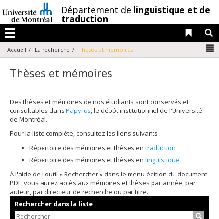
Passer
/
Département de
linguistique et de
au
traduction
contenu
Liens 
R
Menu
N
Accueil
La recherche
Thèses et mémoires
Thèses et mémoires
Des thèses et mémoires de nos étudiants sont conservés et
consultables dans
Papyrus
, le dépôt institutionnel de l'Université
de Montréal.
Pour la liste complète, consultez les liens suivants :
Répertoire des mémoires et thèses en
traduction
Répertoire des mémoires et thèses en
linguistique
À l'aide de l'outil « Rechercher » dans le menu édition du document
PDF, vous aurez accès aux mémoires et thèses par année, par
auteur, par directeur de recherche ou par titre.
Rechercher dans la liste
Recher