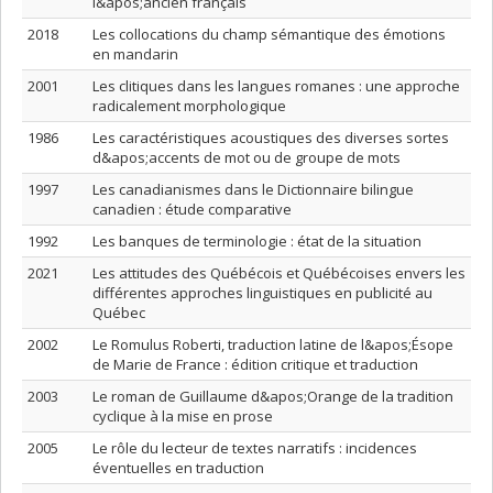
l&apos;ancien français
2018
Les collocations du champ sémantique des émotions
en mandarin
2001
Les clitiques dans les langues romanes : une approche
radicalement morphologique
1986
Les caractéristiques acoustiques des diverses sortes
d&apos;accents de mot ou de groupe de mots
1997
Les canadianismes dans le Dictionnaire bilingue
canadien : étude comparative
1992
Les banques de terminologie : état de la situation
2021
Les attitudes des Québécois et Québécoises envers les
différentes approches linguistiques en publicité au
Québec
2002
Le Romulus Roberti, traduction latine de l&apos;Ésope
de Marie de France : édition critique et traduction
2003
Le roman de Guillaume d&apos;Orange de la tradition
cyclique à la mise en prose
2005
Le rôle du lecteur de textes narratifs : incidences
éventuelles en traduction