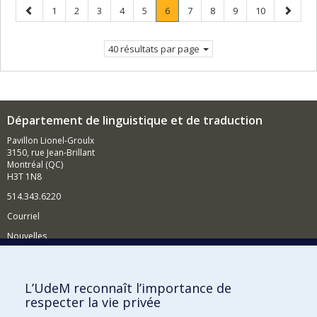
Page
Page
Page
Page
Page
Page
Page
.
Page
Page
Page
Page
Page
1
2
3
4
5
6
7
8
9
10
précédente
Page
suivant
courante.
40 résultats par page
Département de linguistique et de traduction
Pavillon Lionel-Groulx
3150, rue Jean-Brillant
Montréal (QC)
H3T 1N8
514.343.6220
Courriel
Nouvelles
Activités
Comment soutenir le Département?
L’UdeM reconnaît l’importance de
respecter la vie privée
BESOIN D'AIDE?