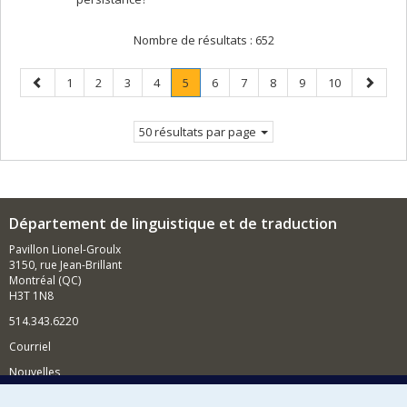
Nombre de résultats :
652
Page
Page
Page
Page
Page
Page
.
Page
Page
Page
Page
Page
Page
1
2
3
4
5
6
7
8
9
10
précédente
Page
suivant
courante.
50 résultats par page
Département de linguistique et de traduction
Pavillon Lionel-Groulx
3150, rue Jean-Brillant
Montréal (QC)
H3T 1N8
514.343.6220
Courriel
Nouvelles
Activités