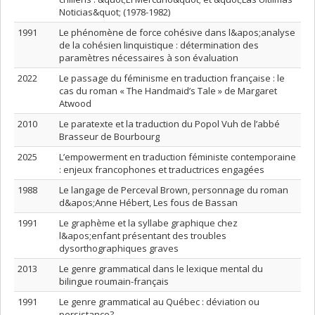
Noticias&quot; (1978-1982)
1991
Le phénomène de force cohésive dans l&apos;analyse
de la cohésien linquistique : détermination des
paramètres nécessaires à son évaluation
2022
Le passage du féminisme en traduction française : le
cas du roman « The Handmaid’s Tale » de Margaret
Atwood
2010
Le paratexte et la traduction du Popol Vuh de l’abbé
Brasseur de Bourbourg
2025
L’empowerment en traduction féministe contemporaine
: enjeux francophones et traductrices engagées
1988
Le langage de Perceval Brown, personnage du roman
d&apos;Anne Hébert, Les fous de Bassan
1991
Le graphème et la syllabe graphique chez
l&apos;enfant présentant des troubles
dysorthographiques graves
2013
Le genre grammatical dans le lexique mental du
bilingue roumain-français
1991
Le genre grammatical au Québec : déviation ou
persistance?