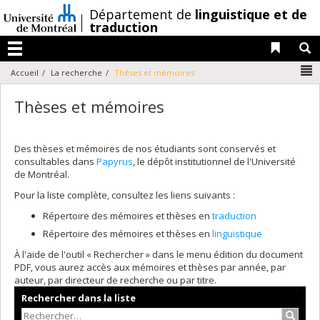
Passer
/
Département de
linguistique et de
au
traduction
contenu
Liens 
R
Menu
N
Accueil
La recherche
Thèses et mémoires
Thèses et mémoires
Des thèses et mémoires de nos étudiants sont conservés et
consultables dans
Papyrus
, le dépôt institutionnel de l'Université
de Montréal.
Pour la liste complète, consultez les liens suivants :
Répertoire des mémoires et thèses en
traduction
Répertoire des mémoires et thèses en
linguistique
À l'aide de l'outil « Rechercher » dans le menu édition du document
PDF, vous aurez accès aux mémoires et thèses par année, par
auteur, par directeur de recherche ou par titre.
Rechercher dans la liste
Recher