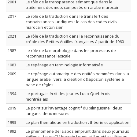
2001
Le rôle de la transparence sémantique dans le
traitement des mots composés en arabe marocain
2017
Le rôle de la traduction dans le transfert des
connaissances juridiques : le cas des codes civils
marocain et tunisien
2021
Le rôle de la traduction dans la reconnaissance du
créole des Petites Antilles françaises à partir de 1960
1987
Le rôle de la morphologie dans les processus de
reconnaissance lexicale
1983
Le repérage en terminologie informatisée
2009
Le repérage automatique des entités nommées dans la
langue arabe : vers la création d&apos;un système à
base de règles
1994
Le portugais écrit des jeunes Luso-Québécois
montréalais
2019
Le point sur l’avantage cognitif du bilinguisme : deux
langues, deux mesures
1993
Le plan thématique en traduction : théorie et application
1992
Le phénomène de l&apos;emprunt dans deux journaux
chiliens : &quot;El Mercurio&quot; et &quot;Las Ultiimas