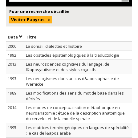
Pour une recherche détaillée
Visiter Papyrus
Trier par date en ordre décroissant
Trier par titre en ordre décroissant
Date
Titre
2000
Le somali, dialectes et histoire
1992
Les obstacles épistémologiques à la traductologie
2013
Les neurosciences cognitives du langage, de
l&apos;autisme et des styles cognitifs
1993
Les néologismes dans un cas d&apos;aphasie de
Wernicke
1989
Les modifications des sens du mot de base dans les
dérivés
2014
Les modes de conceptualisation métaphorique en
neuroanatomie : étude de la description anatomique
du cervelet et de la moelle spinale
1995
Les matrices terminogéniques en langues de spécialité
: le cas de l&apos;arabe