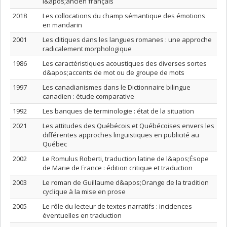
l&apos;ancien français
2018
Les collocations du champ sémantique des émotions
en mandarin
2001
Les clitiques dans les langues romanes : une approche
radicalement morphologique
1986
Les caractéristiques acoustiques des diverses sortes
d&apos;accents de mot ou de groupe de mots
1997
Les canadianismes dans le Dictionnaire bilingue
canadien : étude comparative
1992
Les banques de terminologie : état de la situation
2021
Les attitudes des Québécois et Québécoises envers les
différentes approches linguistiques en publicité au
Québec
2002
Le Romulus Roberti, traduction latine de l&apos;Ésope
de Marie de France : édition critique et traduction
2003
Le roman de Guillaume d&apos;Orange de la tradition
cyclique à la mise en prose
2005
Le rôle du lecteur de textes narratifs : incidences
éventuelles en traduction