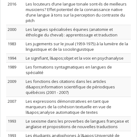
2016
Les locuteurs d’une langue tonale sont-ils de meilleurs
musiciens? Effet potentiel de la connaissance native
d’une langue à tons sur la perception du contraste du
pitch
2000
Les langues spécialisées équines (anatomie et
éthologie du cheval) : apprentissage et traduction
1983
Les jugements sur le joual (1959-1975) à la lumière de la
linguistique et de la sociolinguistique
1994
Le signifiant, l&apos;objet et la voix en psychanalyse
1989
Les formations syntagmatiques en langues de
spécialité
2009
Les fonctions des citations dans les articles
d&apos;information scientifique de périodiques
québécois (2001 - 2007)
2007
Les expressions démonstratives en tant que
marqueurs de la cohésion textuelle en vue de
l&apos;analyse automatique de textes
1993
Le sexisme dans les proverbes de langues française et
anglaise et propositions de nouvelles traductions
1993
Les étudiants anglophones à l&apos;Université de