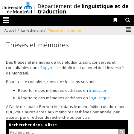
Passer
/
Département de
linguistique et de
au
traduction
contenu
Liens 
R
Menu
N
Accueil
La recherche
Thèses et mémoires
Thèses et mémoires
Des thèses et mémoires de nos étudiants sont conservés et
consultables dans
Papyrus
, le dépôt institutionnel de l'Université
de Montréal.
Pour la liste complète, consultez les liens suivants :
Répertoire des mémoires et thèses en
traduction
Répertoire des mémoires et thèses en
linguistique
À l'aide de l'outil « Rechercher » dans le menu édition du document
PDF, vous aurez accès aux mémoires et thèses par année, par
auteur, par directeur de recherche ou par titre.
Rechercher dans la liste
Recher