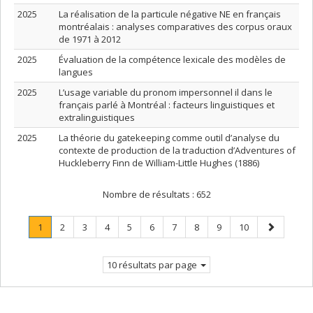
2025
La réalisation de la particule négative NE en français
montréalais : analyses comparatives des corpus oraux
de 1971 à 2012
2025
Évaluation de la compétence lexicale des modèles de
langues
2025
L’usage variable du pronom impersonnel il dans le
français parlé à Montréal : facteurs linguistiques et
extralinguistiques
2025
La théorie du gatekeeping comme outil d’analyse du
contexte de production de la traduction d’Adventures of
Huckleberry Finn de William-Little Hughes (1886)
Nombre de résultats :
652
Page
.
Page
Page
Page
Page
Page
Page
Page
Page
Page
Page
1
2
3
4
5
6
7
8
9
10
Page
suivante
courante.
10 résultats par page