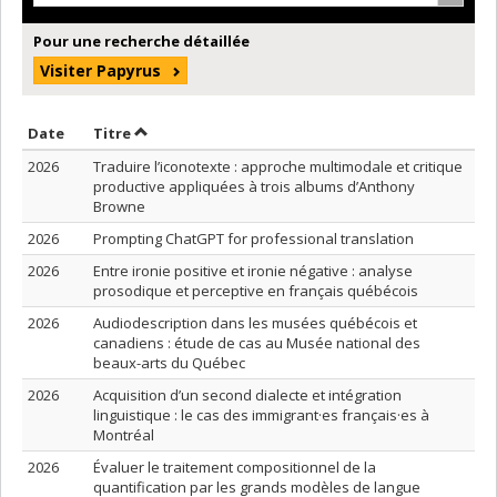
Pour une recherche détaillée
Visiter Papyrus
Trier par date en ordre croissant
Trier par titre en ordre croissant
Date
Titre
2026
Traduire l’iconotexte : approche multimodale et critique
productive appliquées à trois albums d’Anthony
Browne
2026
Prompting ChatGPT for professional translation
2026
Entre ironie positive et ironie négative : analyse
prosodique et perceptive en français québécois
2026
Audiodescription dans les musées québécois et
canadiens : étude de cas au Musée national des
beaux-arts du Québec
2026
Acquisition d’un second dialecte et intégration
linguistique : le cas des immigrant·es français·es à
Montréal
2026
Évaluer le traitement compositionnel de la
quantification par les grands modèles de langue