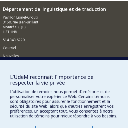
Département de linguistique et de traduction
Pavillon Lionel-Groulx
3150, rue Jean-Brillant
Montréal (QC)
H3T 1N8
514.343.6220
Courriel
Nouvelles
Activités
Comment soutenir le Département?
L’UdeM reconnaît l’importance de
respecter la vie privée
BESOIN D'AIDE?
L’utilisation de témoins nous permet d’améliorer et de
Plan du site
personnaliser votre expérience Web. Certains témoins
Signaler une erreur
sont obligatoires pour assurer le fonctionnement et la
sécurité du site Web, alors que d’autres enregistrent vos
Accessibilité
préférences. En acceptant tout, vous consentez à notre
utilisation de témoins pour mieux répondre à vos besoins.
FACULTÉ DES ARTS ET DES SCIENCES