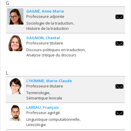
G
GAGNÉ
Anne-Marie
Professeure adjointe
anne-
Sociologie de la traduction
marie.g
Histoire de la traduction
GAGNON
Chantal
Professeure titulaire
chantal
Discours politiques en traduction
Analyse critique du discours
L
L'HOMME
Marie-Claude
Professeure titulaire
mc.lhom
Terminologie
Sémantique lexicale
LAREAU
François
Professeur agrégé
francois
Linguistique computationnelle
Lexicologie