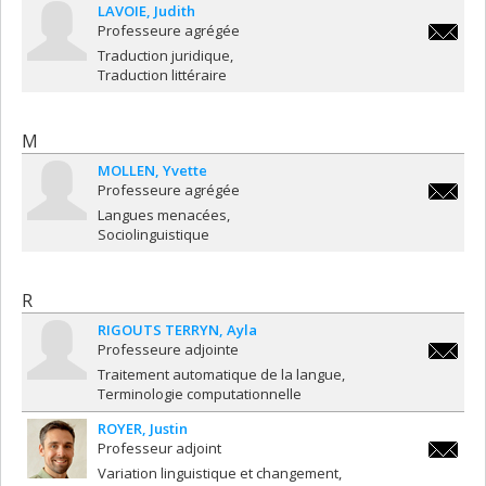
LAVOIE
Judith
Professeure agrégée
judith.l
Traduction juridique
Traduction littéraire
M
MOLLEN
Yvette
Professeure agrégée
yvette.
Langues menacées
Sociolinguistique
R
RIGOUTS TERRYN
Ayla
Professeure adjointe
ayla.rig
Traitement automatique de la langue
Terminologie computationnelle
ROYER
Justin
Professeur adjoint
justin.r
Variation linguistique et changement