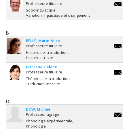
Professeure titulaire
julie.au
Sociolinguistique
Variation linguistique et changement
B
BELLE
Marie-Alice
Professeure titulaire
marie-
Histoire de la traduction
alice.be
Histoire du livre
BUZELIN
Helene
Professeure titulaire
helene.
Théories de la traduction
Traduction littéraire
D
DOW
Michael
Professeur agrégé
michael
Phonologie expérimentale
Phonologie