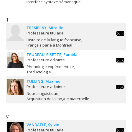
Interface syntaxe-sémantique
T
TREMBLAY
Mireille
Professeure titulaire
mireille
Histoire de la langue française
Français parlé à Montréal
TRUDEAU-FISETTE
Paméla
Professeure adjointe
pamela.
Phonologie expérimentale
fisette@
Traductologie
TULLING
Maxime
Professeure adjointe
maxime.t
Neurolinguistique
Acquisition de la langue maternelle
V
VANDAELE
Sylvie
Professeure titulaire