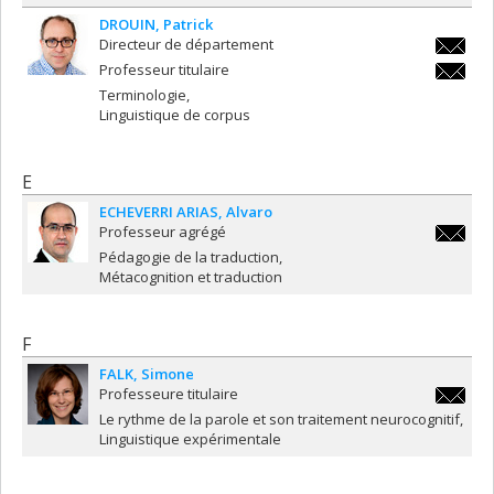
DROUIN
Patrick
Directeur de département
patrick.
Professeur titulaire
patrick.
Terminologie
Linguistique de corpus
E
ECHEVERRI ARIAS
Alvaro
Professeur agrégé
a.echev
Pédagogie de la traduction
Métacognition et traduction
F
FALK
Simone
Professeure titulaire
simone.
Le rythme de la parole et son traitement neurocognitif
Linguistique expérimentale