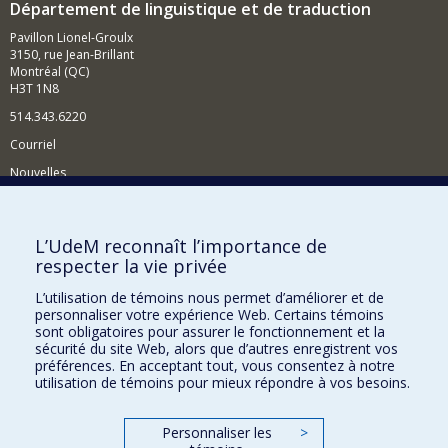
Département de linguistique et de traduction
Pavillon Lionel-Groulx
3150, rue Jean-Brillant
Montréal (QC)
H3T 1N8
514.343.6220
Courriel
Nouvelles
Activités
Comment soutenir le Département?
L’UdeM reconnaît l’importance de
respecter la vie privée
BESOIN D'AIDE?
L’utilisation de témoins nous permet d’améliorer et de
Plan du site
personnaliser votre expérience Web. Certains témoins
Signaler une erreur
sont obligatoires pour assurer le fonctionnement et la
sécurité du site Web, alors que d’autres enregistrent vos
Accessibilité
préférences. En acceptant tout, vous consentez à notre
utilisation de témoins pour mieux répondre à vos besoins.
FACULTÉ DES ARTS ET DES SCIENCES
Nos départements et écoles
Personnaliser les
>