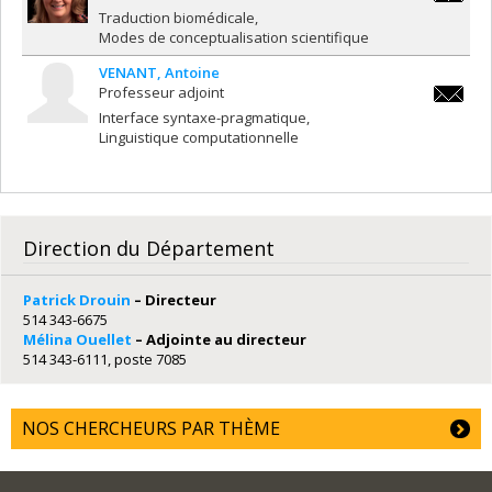
sylvie.
Traduction biomédicale
Modes de conceptualisation scientifique
VENANT
Antoine
Professeur adjoint
antoine
Interface syntaxe-pragmatique
Linguistique computationnelle
Direction du Département
Patrick Drouin
– Directeur
514 343-6675
Mélina Ouellet
– Adjointe au directeur
514 343-6111, poste 7085
NOS CHERCHEURS PAR THÈME