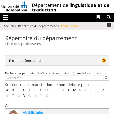
Passer
/
Département de
linguistique et de
au
traduction
contenu
Liens 
R
Menu
N
Accueil
Répertoire du département
Professeurs
Répertoire du département
Liste des professeurs
Filtrer par fonction(s) :
Toutes les fonctions
Rechercher par mots-clés (3 caractères minimum) dans la liste ci-dessous :
Directrice de département / Directeur de département
Professeure adjointe / Professeur adjoint
Se rendre aux experts dont le nom débute par :
Professeure agrégée / Professeur agrégé
A
B
C
D
E
F
G
H
I
J
K
L
M
N
O
P
Q
R
Professeure titulaire / Professeur titulaire
S
T
U
V
W
X
Y
Z
A
AUGER
Julie