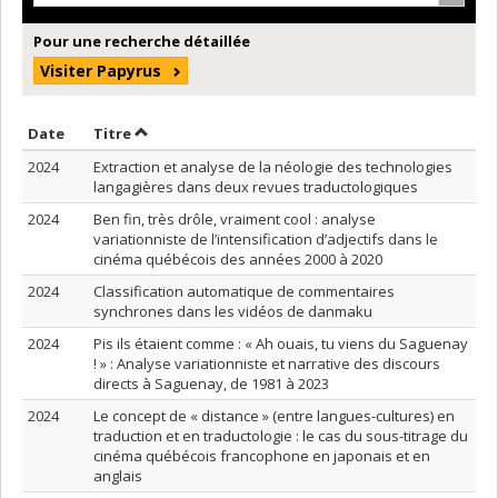
Pour une recherche détaillée
Visiter Papyrus
Trier par date en ordre croissant
Trier par titre en ordre croissant
Date
Titre
2024
Extraction et analyse de la néologie des technologies
langagières dans deux revues traductologiques
2024
Ben fin, très drôle, vraiment cool : analyse
variationniste de l’intensification d’adjectifs dans le
cinéma québécois des années 2000 à 2020
2024
Classification automatique de commentaires
synchrones dans les vidéos de danmaku
2024
Pis ils étaient comme : « Ah ouais, tu viens du Saguenay
! » : Analyse variationniste et narrative des discours
directs à Saguenay, de 1981 à 2023
2024
Le concept de « distance » (entre langues-cultures) en
traduction et en traductologie : le cas du sous-titrage du
cinéma québécois francophone en japonais et en
anglais