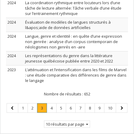
2024
La coordination rythmique entre locuteurs lors d’une
tâche de lecture alternée: Tâche verbale d’une étude
sur l’entrainement rythmique
2024
Évaluation de modèles de langues structurés à
l&apos;aide de données artificielles
2024
Langue, genre et identité : en quête d’une expression
non genrée : analyse d’un corpus contemporain de
néologismes non genrés en -aire
2024
Les représentations du genre dans la littérature
jeunesse québécoise publiée entre 2020 et 2022
2023
L’atténuation et l’intensification dans les films de Marvel
: une étude comparative des différences de genre dans
le langage
Nombre de résultats :
652
Page
Page
Page
Page
.
Page
Page
Page
Page
Page
Page
Page
Page
1
2
3
4
5
6
7
8
9
10
précédente
Page
suivant
courante.
10 résultats par page