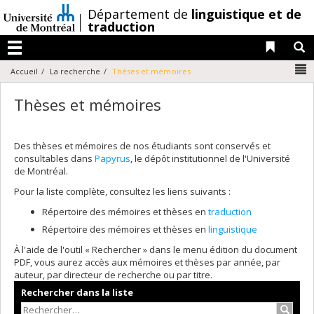
Passer
/
Département de
linguistique et de
au
traduction
contenu
Liens 
R
Menu
N
Accueil
La recherche
Thèses et mémoires
Thèses et mémoires
Des thèses et mémoires de nos étudiants sont conservés et
consultables dans
Papyrus
, le dépôt institutionnel de l'Université
de Montréal.
Pour la liste complète, consultez les liens suivants :
Répertoire des mémoires et thèses en
traduction
Répertoire des mémoires et thèses en
linguistique
À l'aide de l'outil « Rechercher » dans le menu édition du document
PDF, vous aurez accès aux mémoires et thèses par année, par
auteur, par directeur de recherche ou par titre.
Rechercher dans la liste
Recher