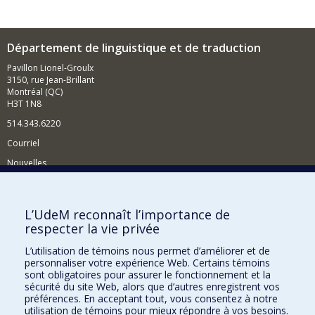
Département de linguistique et de traduction
Pavillon Lionel-Groulx
3150, rue Jean-Brillant
Montréal (QC)
H3T 1N8
514.343.6220
Courriel
Nouvelles
Activités
Comment soutenir le Département?
L’UdeM reconnaît l’importance de
respecter la vie privée
BESOIN D'AIDE?
L’utilisation de témoins nous permet d’améliorer et de
Plan du site
personnaliser votre expérience Web. Certains témoins
Signaler une erreur
sont obligatoires pour assurer le fonctionnement et la
sécurité du site Web, alors que d’autres enregistrent vos
Accessibilité
préférences. En acceptant tout, vous consentez à notre
utilisation de témoins pour mieux répondre à vos besoins.