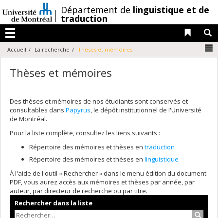
Passer
/
Département de
linguistique et de
au
traduction
contenu
Liens 
R
Menu
N
Accueil
La recherche
Thèses et mémoires
Thèses et mémoires
Des thèses et mémoires de nos étudiants sont conservés et
consultables dans
Papyrus
, le dépôt institutionnel de l'Université
de Montréal.
Pour la liste complète, consultez les liens suivants :
Répertoire des mémoires et thèses en
traduction
Répertoire des mémoires et thèses en
linguistique
À l'aide de l'outil « Rechercher » dans le menu édition du document
PDF, vous aurez accès aux mémoires et thèses par année, par
auteur, par directeur de recherche ou par titre.
Rechercher dans la liste
Recher