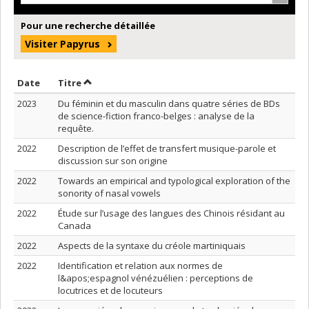
Pour une recherche détaillée
Visiter Papyrus
Trier par date en ordre croissant
Trier par titre en ordre croissant
Date
Titre
2023
Du féminin et du masculin dans quatre séries de BDs
de science-fiction franco-belges : analyse de la
requête.
2022
Description de l’effet de transfert musique-parole et
discussion sur son origine
2022
Towards an empirical and typological exploration of the
sonority of nasal vowels
2022
Étude sur l’usage des langues des Chinois résidant au
Canada
2022
Aspects de la syntaxe du créole martiniquais
2022
Identification et relation aux normes de
l&apos;espagnol vénézuélien : perceptions de
locutrices et de locuteurs