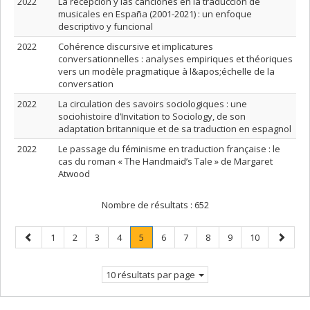
2022
La recepción y las canciones en la traducción de
musicales en España (2001-2021) : un enfoque
descriptivo y funcional
2022
Cohérence discursive et implicatures
conversationnelles : analyses empiriques et théoriques
vers un modèle pragmatique à l&apos;échelle de la
conversation
2022
La circulation des savoirs sociologiques : une
sociohistoire d’Invitation to Sociology, de son
adaptation britannique et de sa traduction en espagnol
2022
Le passage du féminisme en traduction française : le
cas du roman « The Handmaid’s Tale » de Margaret
Atwood
Nombre de résultats :
652
Page
Page
Page
Page
Page
Page
.
Page
Page
Page
Page
Page
Page
1
2
3
4
5
6
7
8
9
10
précédente
Page
suivant
courante.
10 résultats par page