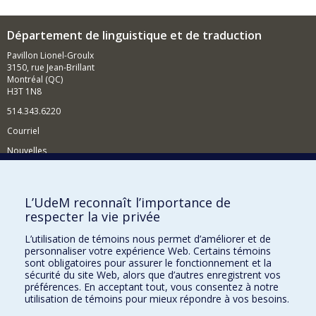
Département de linguistique et de traduction
Pavillon Lionel-Groulx
3150, rue Jean-Brillant
Montréal (QC)
H3T 1N8
514.343.6220
Courriel
Nouvelles
Activités
Comment soutenir le Département?
L’UdeM reconnaît l’importance de
respecter la vie privée
BESOIN D'AIDE?
L’utilisation de témoins nous permet d’améliorer et de
Plan du site
personnaliser votre expérience Web. Certains témoins
Signaler une erreur
sont obligatoires pour assurer le fonctionnement et la
sécurité du site Web, alors que d’autres enregistrent vos
Accessibilité
préférences. En acceptant tout, vous consentez à notre
utilisation de témoins pour mieux répondre à vos besoins.
FACULTÉ DES ARTS ET DES SCIENCES