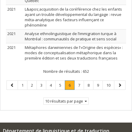
Québec
2021
L&apos;acquisition de la coréférence chez les enfants
ayant un trouble développemental du langage : revue
méta-analytique des facteurs influençant ce
phénomène
2021
Analyse ethnolinguistique de l’immigration turque à
Montréal : communautés de pratique et sens social
2021
Métaphores darwiniennes de l’«Origine des espèces» :
modes de conceptualisation métaphorique dans la
première édition et ses deux traductions françaises
Nombre de résultats :
652
Page
Page
Page
Page
Page
Page
Page
.
Page
Page
Page
Page
Page
1
2
3
4
5
6
7
8
9
10
précédente
Page
suivant
courante.
10 résultats par page
Département de linguistique et de traduction