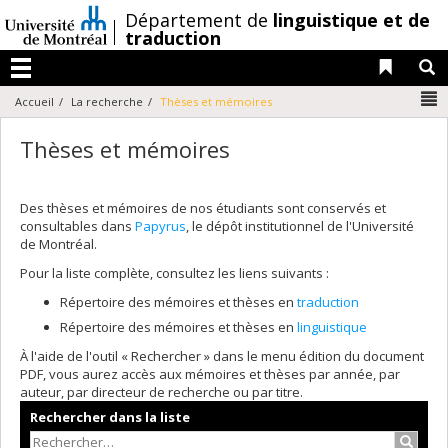
Passer
/
Département de
linguistique et de
au
traduction
contenu
Liens 
R
Menu
N
Accueil
La recherche
Thèses et mémoires
Thèses et mémoires
Des thèses et mémoires de nos étudiants sont conservés et
consultables dans
Papyrus
, le dépôt institutionnel de l'Université
de Montréal.
Pour la liste complète, consultez les liens suivants :
Répertoire des mémoires et thèses en
traduction
Répertoire des mémoires et thèses en
linguistique
À l'aide de l'outil « Rechercher » dans le menu édition du document
PDF, vous aurez accès aux mémoires et thèses par année, par
auteur, par directeur de recherche ou par titre.
Rechercher dans la liste
Recher