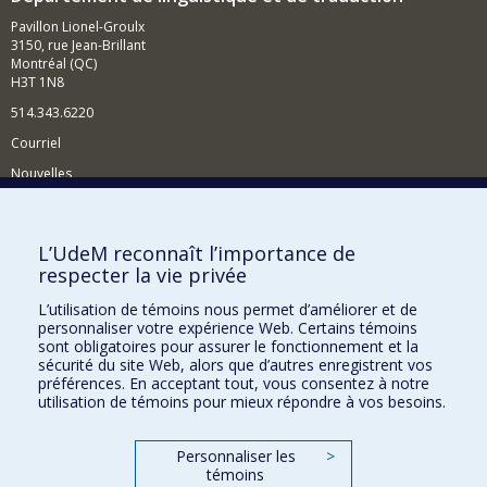
Pavillon Lionel-Groulx
3150, rue Jean-Brillant
Montréal (QC)
H3T 1N8
514.343.6220
Courriel
Nouvelles
Activités
Comment soutenir le Département?
L’UdeM reconnaît l’importance de
respecter la vie privée
BESOIN D'AIDE?
L’utilisation de témoins nous permet d’améliorer et de
Plan du site
personnaliser votre expérience Web. Certains témoins
Signaler une erreur
sont obligatoires pour assurer le fonctionnement et la
sécurité du site Web, alors que d’autres enregistrent vos
Accessibilité
préférences. En acceptant tout, vous consentez à notre
utilisation de témoins pour mieux répondre à vos besoins.
FACULTÉ DES ARTS ET DES SCIENCES
Nos départements et écoles
Personnaliser les
>
témoins
Nos centres d'études