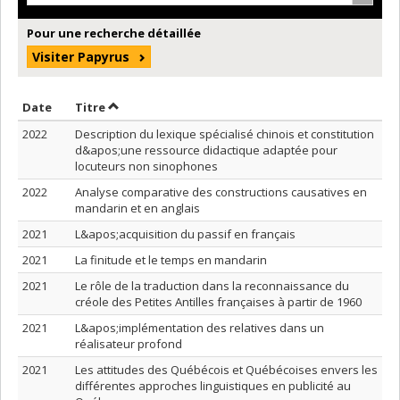
Pour une recherche détaillée
Visiter Papyrus
Trier par date en ordre croissant
Trier par titre en ordre croissant
Date
Titre
2022
Description du lexique spécialisé chinois et constitution
d&apos;une ressource didactique adaptée pour
locuteurs non sinophones
2022
Analyse comparative des constructions causatives en
mandarin et en anglais
2021
L&apos;acquisition du passif en français
2021
La finitude et le temps en mandarin
2021
Le rôle de la traduction dans la reconnaissance du
créole des Petites Antilles françaises à partir de 1960
2021
L&apos;implémentation des relatives dans un
réalisateur profond
2021
Les attitudes des Québécois et Québécoises envers les
différentes approches linguistiques en publicité au