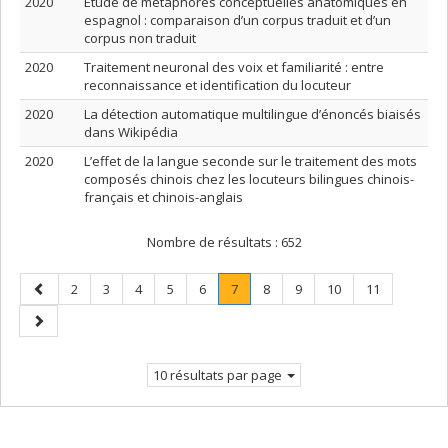
2020
Étude de métaphores conceptuelles anatomiques en
espagnol : comparaison d’un corpus traduit et d’un
corpus non traduit
2020
Traitement neuronal des voix et familiarité : entre
reconnaissance et identification du locuteur
2020
La détection automatique multilingue d’énoncés biaisés
dans Wikipédia
2020
L’effet de la langue seconde sur le traitement des mots
composés chinois chez les locuteurs bilingues chinois-
français et chinois-anglais
Nombre de résultats :
652
Page
Page
Page
Page
Page
Page
Page
.
Page
Page
Page
Page
2
3
4
5
6
7
8
9
10
11
précédente
Page
Page
courante.
suivante
10 résultats par page