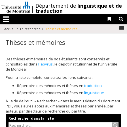
Passer
/
Département de
linguistique et de
au
traduction
contenu
Liens 
R
Menu
N
Accueil
La recherche
Thèses et mémoires
Thèses et mémoires
Des thèses et mémoires de nos étudiants sont conservés et
consultables dans
Papyrus
, le dépôt institutionnel de l'Université
de Montréal.
Pour la liste complète, consultez les liens suivants :
Répertoire des mémoires et thèses en
traduction
Répertoire des mémoires et thèses en
linguistique
À l'aide de l'outil « Rechercher » dans le menu édition du document
PDF, vous aurez accès aux mémoires et thèses par année, par
auteur, par directeur de recherche ou par titre.
Rechercher dans la liste
Recher