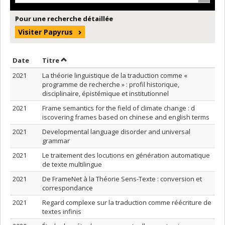
Pour une recherche détaillée
Visiter Papyrus
Trier par date en ordre croissant
Trier par titre en ordre croissant
Date
Titre
2021
La théorie linguistique de la traduction comme «
programme de recherche » : profil historique,
disciplinaire, épistémique et institutionnel
2021
Frame semantics for the field of climate change : d
iscovering frames based on chinese and english terms
2021
Developmental language disorder and universal
grammar
2021
Le traitement des locutions en génération automatique
de texte multilingue
2021
De FrameNet à la Théorie Sens-Texte : conversion et
correspondance
2021
Regard complexe sur la traduction comme réécriture de
textes infinis