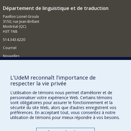
Département de linguistique et de traduction
Pavillon Lionel-Groulx
3150, rue Jean-Brillant
Montréal (QC)
H3T 1N8
514.343.6220
Courriel
Nouvelles
Activités
Comment soutenir le Département?
L’UdeM reconnaît l’importance de
respecter la vie privée
BESOIN D'AIDE?
L’utilisation de témoins nous permet d’améliorer et de
Plan du site
personnaliser votre expérience Web. Certains témoins
Signaler une erreur
sont obligatoires pour assurer le fonctionnement et la
sécurité du site Web, alors que d’autres enregistrent vos
Accessibilité
préférences. En acceptant tout, vous consentez à notre
utilisation de témoins pour mieux répondre à vos besoins.
FACULTÉ DES ARTS ET DES SCIENCES
Nos départements et écoles