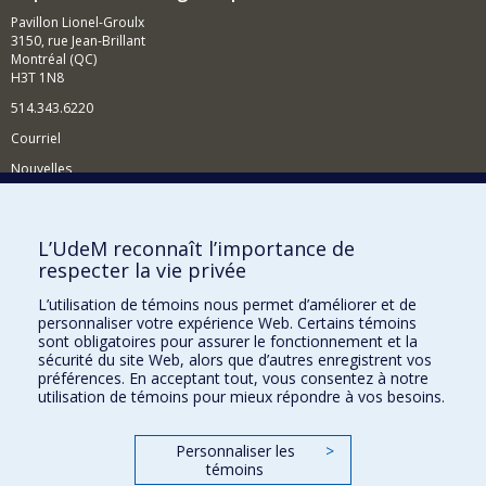
Pavillon Lionel-Groulx
3150, rue Jean-Brillant
Montréal (QC)
H3T 1N8
514.343.6220
Courriel
Nouvelles
Activités
Comment soutenir le Département?
L’UdeM reconnaît l’importance de
respecter la vie privée
BESOIN D'AIDE?
L’utilisation de témoins nous permet d’améliorer et de
Plan du site
personnaliser votre expérience Web. Certains témoins
Signaler une erreur
sont obligatoires pour assurer le fonctionnement et la
sécurité du site Web, alors que d’autres enregistrent vos
Accessibilité
préférences. En acceptant tout, vous consentez à notre
utilisation de témoins pour mieux répondre à vos besoins.
FACULTÉ DES ARTS ET DES SCIENCES
Nos départements et écoles
Personnaliser les
>
témoins
Nos centres d'études