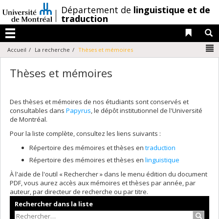
Passer
/
Département de
linguistique et de
au
traduction
contenu
Liens 
R
Menu
N
Accueil
La recherche
Thèses et mémoires
Thèses et mémoires
Des thèses et mémoires de nos étudiants sont conservés et
consultables dans
Papyrus
, le dépôt institutionnel de l'Université
de Montréal.
Pour la liste complète, consultez les liens suivants :
Répertoire des mémoires et thèses en
traduction
Répertoire des mémoires et thèses en
linguistique
À l'aide de l'outil « Rechercher » dans le menu édition du document
PDF, vous aurez accès aux mémoires et thèses par année, par
auteur, par directeur de recherche ou par titre.
Rechercher dans la liste
Recher