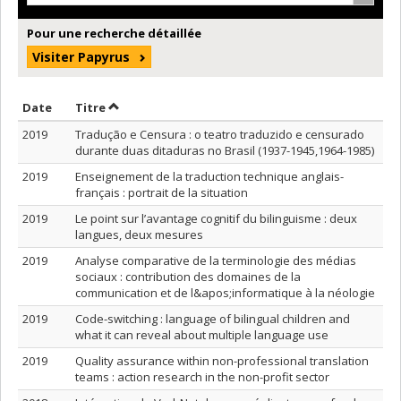
Pour une recherche détaillée
Visiter Papyrus
Trier par date en ordre croissant
Trier par titre en ordre croissant
Date
Titre
2019
Tradução e Censura : o teatro traduzido e censurado
durante duas ditaduras no Brasil (1937-1945,1964-1985)
2019
Enseignement de la traduction technique anglais-
français : portrait de la situation
2019
Le point sur l’avantage cognitif du bilinguisme : deux
langues, deux mesures
2019
Analyse comparative de la terminologie des médias
sociaux : contribution des domaines de la
communication et de l&apos;informatique à la néologie
2019
Code-switching : language of bilingual children and
what it can reveal about multiple language use
2019
Quality assurance within non-professional translation
teams : action research in the non-profit sector