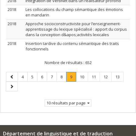
2018
Intégration de VerbNet dans un réalisateur profond
2018
Les collocations du champ sémantique des émotions
en mandarin
2018
Approche socioconstructiviste pour l’enseignement-
apprentissage du lexique spécialisé : apport du corpus
dans la conception d&apos;activités lexicales
2018
Insertion tardive du contenu sémantique des traits
fonctionnels
Nombre de résultats :
652
Page
Page
Page
Page
Page
Page
Page
.
Page
Page
Page
Page
4
5
6
7
8
9
10
11
12
13
précédente
Page
Page
courante.
suivante
10 résultats par page
Département de linguistique et de traduction