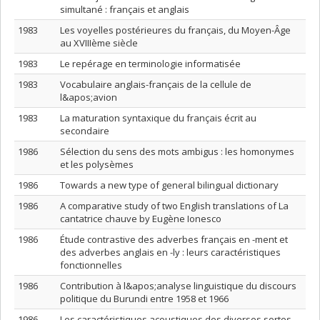
simultané : français et anglais
1983
Les voyelles postérieures du français, du Moyen-Âge
au XVIIIème siècle
1983
Le repérage en terminologie informatisée
1983
Vocabulaire anglais-français de la cellule de
l&apos;avion
1983
La maturation syntaxique du français écrit au
secondaire
1986
Sélection du sens des mots ambigus : les homonymes
et les polysèmes
1986
Towards a new type of general bilingual dictionary
1986
A comparative study of two English translations of La
cantatrice chauve by Eugène Ionesco
1986
Étude contrastive des adverbes français en -ment et
des adverbes anglais en -ly : leurs caractéristiques
fonctionnelles
1986
Contribution à l&apos;analyse linguistique du discours
politique du Burundi entre 1958 et 1966
1986
Les caractéristiques acoustiques des diverses sortes