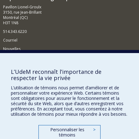
Pavillon Lionel-Groulx
3150, rue Jean-Brillant
Montréal (QC)
H3T 1N8
514.343.6220
Courriel
Nouvelles
Activités
Comment soutenir le Département?
L’UdeM reconnaît l’importance de
respecter la vie privée
BESOIN D'AIDE?
L’utilisation de témoins nous permet d’améliorer et de
Plan du site
personnaliser votre expérience Web. Certains témoins
Signaler une erreur
sont obligatoires pour assurer le fonctionnement et la
sécurité du site Web, alors que d’autres enregistrent vos
Accessibilité
préférences. En acceptant tout, vous consentez à notre
utilisation de témoins pour mieux répondre à vos besoins.
FACULTÉ DES ARTS ET DES SCIENCES
Nos départements et écoles
Personnaliser les
>
témoins
Nos centres d'études