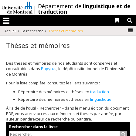
Passer
/
Département de
linguistique et de
au
traduction
contenu
Liens 
R
Menu
N
Accueil
La recherche
Thèses et mémoires
Thèses et mémoires
Des thèses et mémoires de nos étudiants sont conservés et
consultables dans
Papyrus
, le dépôt institutionnel de l'Université
de Montréal.
Pour la liste complète, consultez les liens suivants :
Répertoire des mémoires et thèses en
traduction
Répertoire des mémoires et thèses en
linguistique
À l'aide de l'outil « Rechercher » dans le menu édition du document
PDF, vous aurez accès aux mémoires et thèses par année, par
auteur, par directeur de recherche ou par titre.
Rechercher dans la liste
Recher