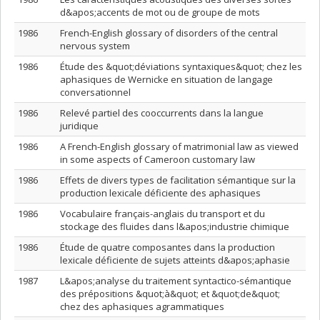
d&apos;accents de mot ou de groupe de mots
1986
French-English glossary of disorders of the central
nervous system
1986
Étude des &quot;déviations syntaxiques&quot; chez les
aphasiques de Wernicke en situation de langage
conversationnel
1986
Relevé partiel des cooccurrents dans la langue
juridique
1986
A French-English glossary of matrimonial law as viewed
in some aspects of Cameroon customary law
1986
Effets de divers types de facilitation sémantique sur la
production lexicale déficiente des aphasiques
1986
Vocabulaire français-anglais du transport et du
stockage des fluides dans l&apos;industrie chimique
1986
Étude de quatre composantes dans la production
lexicale déficiente de sujets atteints d&apos;aphasie
1987
L&apos;analyse du traitement syntactico-sémantique
des prépositions &quot;à&quot; et &quot;de&quot;
chez des aphasiques agrammatiques