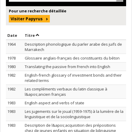
Pour une recherche détaillée
Visiter Papyrus
Trier par date en ordre décroissant
Trier par titre en ordre décroissant
Date
Titre
1964
Description phonologique du parler arabe des juifs de
Marrakech
1978
Glossaire anglais-français des constituants du béton
1980
Translating the passive from French into English
1982
English-french glossary of investment bonds and their
related terms
1982
Les compléments verbaux du latin classique à
l&apos;ancien français
1983
English aspect and verbs of state
1983
Les jugements sur le joual (1959-1975) à la lumière de la
linguistique et de la sociolinguistique
1983
Description de l&apos;acquisition des prépositions
chez de jeunes enfants en situation de bilinguisme