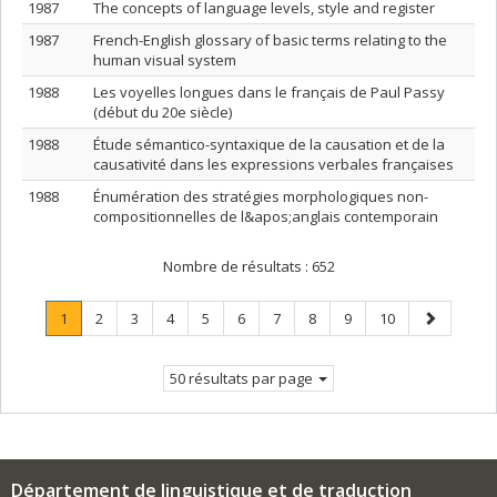
1987
The concepts of language levels, style and register
1987
French-English glossary of basic terms relating to the
human visual system
1988
Les voyelles longues dans le français de Paul Passy
(début du 20e siècle)
1988
Étude sémantico-syntaxique de la causation et de la
causativité dans les expressions verbales françaises
1988
Énumération des stratégies morphologiques non-
compositionnelles de l&apos;anglais contemporain
Nombre de résultats :
652
Page
.
Page
Page
Page
Page
Page
Page
Page
Page
Page
Page
1
2
3
4
5
6
7
8
9
10
Page
suivante
courante.
50 résultats par page
Département de linguistique et de traduction