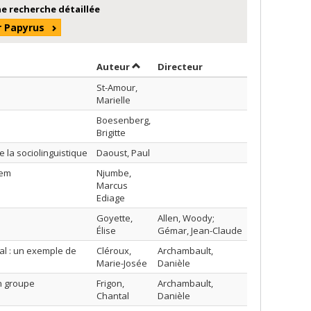
e recherche détaillée
r Papyrus
Trier par auteur en ordre croissant
par contributeur en or
Auteur
Directeur
St-Amour,
Marielle
Boesenberg,
Brigitte
e la sociolinguistique
Daoust, Paul
tem
Njumbe,
Marcus
Ediage
Goyette,
Allen, Woody;
Élise
Gémar, Jean-Claude
al : un exemple de
Cléroux,
Archambault,
Marie-Josée
Danièle
un groupe
Frigon,
Archambault,
Chantal
Danièle