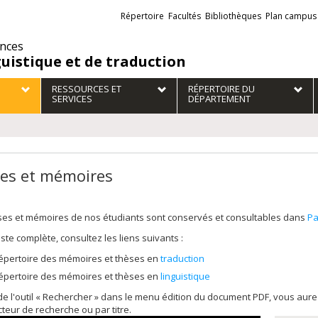
Liens
Répertoire
Facultés
Bibliothèques
Plan campus
externes
ences
guistique et de traduction
RESSOURCES ET
RÉPERTOIRE DU
SERVICES
DÉPARTEMENT
es et mémoires
ses et mémoires de nos étudiants sont conservés et consultables dans
Pa
liste complète, consultez les liens suivants :
épertoire des mémoires et thèses en
traduction
épertoire des mémoires et thèses en
linguistique
 de l'outil « Rechercher » dans le menu édition du document PDF, vous au
cteur de recherche ou par titre.