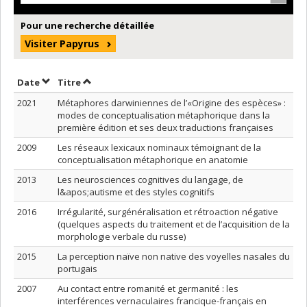
Pour une recherche détaillée
Visiter Papyrus
Trier par date en ordre décroissant
Trier par titre en ordre décroissant
Date
Titre
2021
Métaphores darwiniennes de l’«Origine des espèces» :
modes de conceptualisation métaphorique dans la
première édition et ses deux traductions françaises
2009
Les réseaux lexicaux nominaux témoignant de la
conceptualisation métaphorique en anatomie
2013
Les neurosciences cognitives du langage, de
l&apos;autisme et des styles cognitifs
2016
Irrégularité, surgénéralisation et rétroaction négative
(quelques aspects du traitement et de l’acquisition de la
morphologie verbale du russe)
2015
La perception naïve non native des voyelles nasales du
portugais
2007
Au contact entre romanité et germanité : les
interférences vernaculaires francique-français en