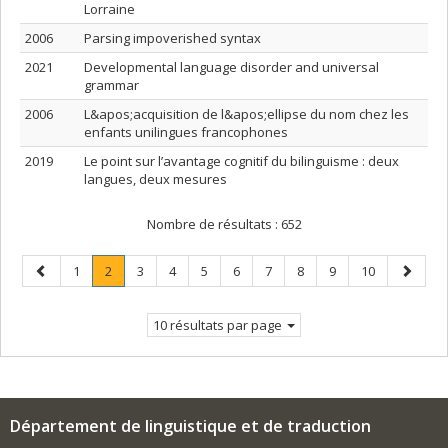
Lorraine
2006
Parsing impoverished syntax
2021
Developmental language disorder and universal
grammar
2006
L&apos;acquisition de l&apos;ellipse du nom chez les
enfants unilingues francophones
2019
Le point sur l’avantage cognitif du bilinguisme : deux
langues, deux mesures
Nombre de résultats :
652
Page
Page
Page
.
Page
Page
Page
Page
Page
Page
Page
Page
Page
1
2
3
4
5
6
7
8
9
10
précédente
Page
suivant
courante.
10 résultats par page
Département de linguistique et de traduction