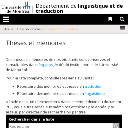
Passer
/
Département de
linguistique et de
au
traduction
contenu
Liens 
R
Menu
N
Accueil
La recherche
Thèses et mémoires
Thèses et mémoires
Des thèses et mémoires de nos étudiants sont conservés et
consultables dans
Papyrus
, le dépôt institutionnel de l'Université
de Montréal.
Pour la liste complète, consultez les liens suivants :
Répertoire des mémoires et thèses en
traduction
Répertoire des mémoires et thèses en
linguistique
À l'aide de l'outil « Rechercher » dans le menu édition du document
PDF, vous aurez accès aux mémoires et thèses par année, par
auteur, par directeur de recherche ou par titre.
Rechercher dans la liste
Recher