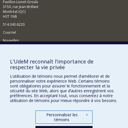
Pavillon Lionel-Groulx
3150, rue Jean-Brillant
Montréal (QC)
H3T 1N8
514.343.6220
Courriel
Nouvelles
Activités
Comment soutenir le Département?
L’UdeM reconnaît l’importance de
respecter la vie privée
BESOIN D'AIDE?
L’utilisation de témoins nous permet d’améliorer et de
Plan du site
personnaliser votre expérience Web. Certains témoins
Signaler une erreur
sont obligatoires pour assurer le fonctionnement et la
sécurité du site Web, alors que d’autres enregistrent vos
Accessibilité
préférences. En acceptant tout, vous consentez à notre
utilisation de témoins pour mieux répondre à vos besoins.
FACULTÉ DES ARTS ET DES SCIENCES
Nos départements et écoles
Personnaliser les
>
témoins
Nos centres d'études