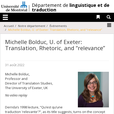
Passer
/
Département de
linguistique et de
au
traduction
contenu
Liens 
R
Menu
N
Accueil
Notre département
Événements
Michelle Bolduc, U. of Exeter: Translation, Rhetoric, and “relevance”
Michelle Bolduc, U. of Exeter:
Translation, Rhetoric, and “relevance”
31 août 2022
Michelle Bolduc,
Professor and
Director of Translation Studies,
The University of Exeter, UK
No video replay
Derrida’s 1998 lecture, “Qu’est qu’une
traduction 'relevante'?”, as its title suggests, turns on the concept