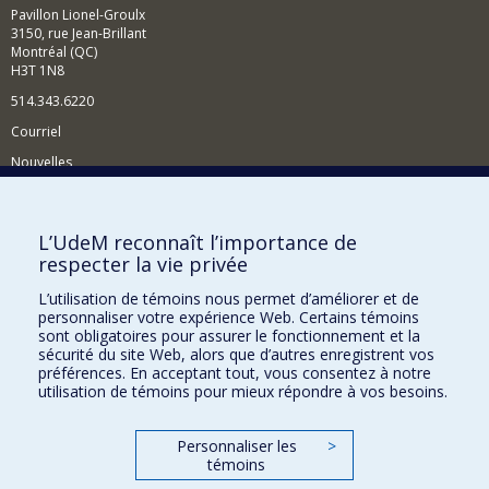
Pavillon Lionel-Groulx
3150, rue Jean-Brillant
Montréal (QC)
H3T 1N8
514.343.6220
Courriel
Nouvelles
Activités
Comment soutenir le Département?
L’UdeM reconnaît l’importance de
respecter la vie privée
BESOIN D'AIDE?
L’utilisation de témoins nous permet d’améliorer et de
Plan du site
personnaliser votre expérience Web. Certains témoins
Signaler une erreur
sont obligatoires pour assurer le fonctionnement et la
sécurité du site Web, alors que d’autres enregistrent vos
Accessibilité
préférences. En acceptant tout, vous consentez à notre
utilisation de témoins pour mieux répondre à vos besoins.
FACULTÉ DES ARTS ET DES SCIENCES
Nos départements et écoles
Personnaliser les
>
témoins
Nos centres d'études