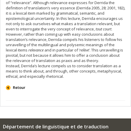
of “relevance”. Although relevance expresses for Derrida the
definition of translation’s very essence (Derrida 2005, 28; 2001, 182),
it is a lexical item marked by grammatical, semantic, and
epistemological uncertainty. In this lecture, Derrida encourages us
not only to ask ourselves what makes a translation relevant, but
even to interrogate the very concept of relevance,
tout court
.
However, rather than coming up with easy conclusions about
translation’s relevance, Derrida compels his listeners to follow his
unravelling of the multilingual and polysemic meanings of the
lexical items
relevance
and in particular of ‘
relève
’. This unravelling is
pivotal, but not because it allows him to offer a conclusion about
the relevance of translation as praxis and as theory.
Instead, Derrida’s lecture compels us to consider translation as a
means to think about, and through, other concepts, metaphysical,
ethical, and especially rhetorical.
Retour
Département de linguistique et de traduction