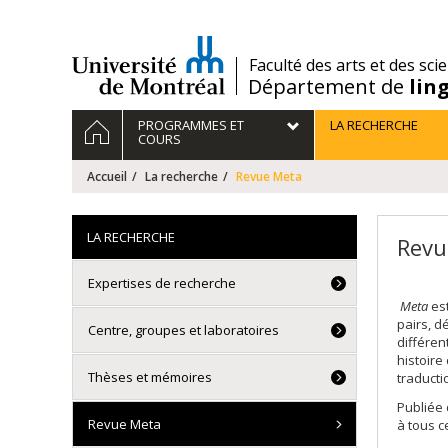
Passer
au
contenu
/
Faculté des arts et des sci
Département de
lin
Navigation
ACCUEIL
PROGRAMMES ET
LA RECHERCHE
principale
COURS
Accueil
La recherche
Revue Meta
LA RECHERCHE
Revu
Expertises de recherche
Meta
est
pairs, d
Centre, groupes et laboratoires
différen
histoire
Thèses et mémoires
traducti
Publiée 
Revue Meta
à tous c