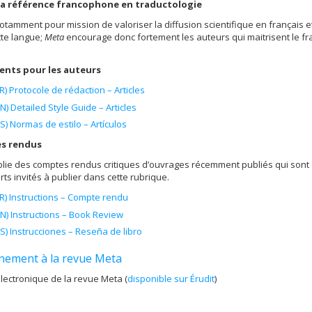
La référence francophone en traductologie
otamment pour mission de valoriser la diffusion scientifique en français 
tte langue;
Meta
encourage donc fortement les auteurs qui maitrisent le fra
nts pour les auteurs
FR) Protocole de rédaction – Articles
EN) Detailed Style Guide – Articles
ES) Normas de estilo – Artículos
s rendus
lie des comptes rendus critiques d’ouvrages récemment publiés qui sont d’
rts invités à publier dans cette rubrique.
FR) Instructions – Compte rendu
EN) Instructions – Book Review
ES) Instrucciones – Reseña de libro
ement à la revue Meta
électronique de la revue Meta (
disponible sur Érudit
)