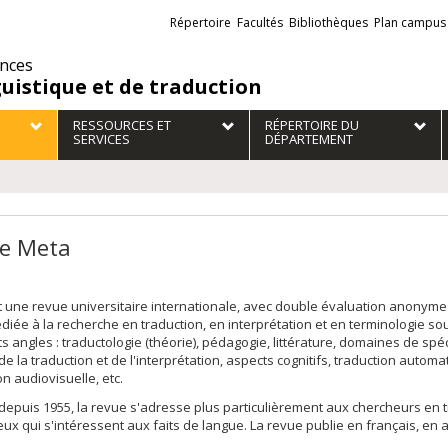
Liens
Répertoire
Facultés
Bibliothèques
Plan campus
externes
ences
guistique et de traduction
RESSOURCES ET
RÉPERTOIRE DU
SERVICES
DÉPARTEMENT
e Meta
 une revue universitaire internationale, avec double évaluation anonyme
édiée à la recherche en traduction, en interprétation et en terminologie so
ts angles : traductologie (théorie), pédagogie, littérature, domaines de spéc
 de la traduction et de l'interprétation, aspects cognitifs, traduction automa
on audiovisuelle, etc.
depuis 1955, la revue s'adresse plus particulièrement aux chercheurs en tr
eux qui s'intéressent aux faits de langue. La revue publie en français, en 