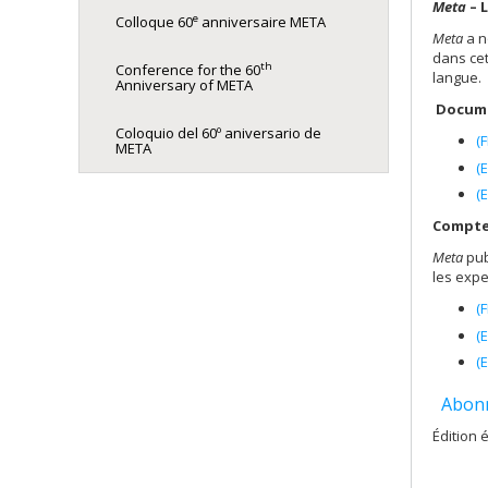
Meta
– 
e
Colloque 60
anniversaire META
Meta
a n
dans ce
th
Conference for the 60
langue.
Anniversary of META
Docume
Coloquio del 60º aniversario de
(
META
(
(
Compte
Meta
pub
les expe
(
(
(
Abonn
Édition 