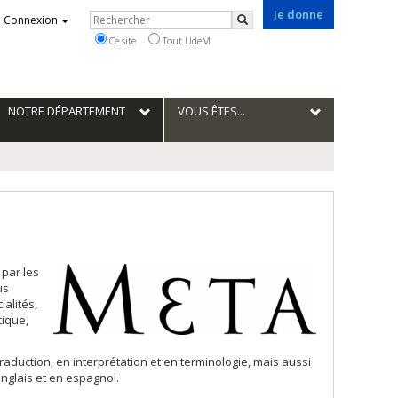
Je donne
Rechercher
Connexion
Rechercher
Ce site
Tout UdeM
NOTRE DÉPARTEMENT
VOUS ÊTES...
 par les
us
ialités,
tique,
aduction, en interprétation et en terminologie, mais aussi
anglais et en espagnol.